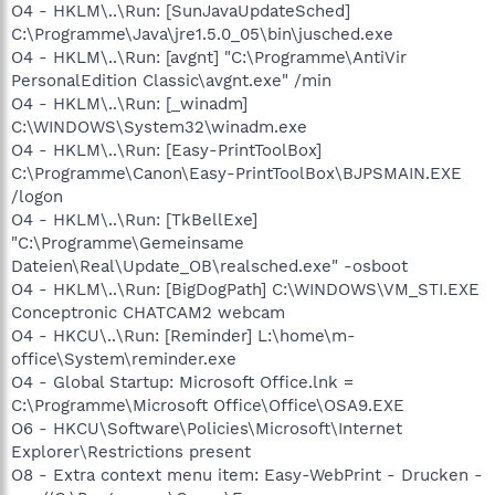
O4 - HKLM\..\Run: [SunJavaUpdateSched]
C:\Programme\Java\jre1.5.0_05\bin\jusched.exe
O4 - HKLM\..\Run: [avgnt] "C:\Programme\AntiVir
PersonalEdition Classic\avgnt.exe" /min
O4 - HKLM\..\Run: [_winadm]
C:\WINDOWS\System32\winadm.exe
O4 - HKLM\..\Run: [Easy-PrintToolBox]
C:\Programme\Canon\Easy-PrintToolBox\BJPSMAIN.EXE
/logon
O4 - HKLM\..\Run: [TkBellExe]
"C:\Programme\Gemeinsame
Dateien\Real\Update_OB\realsched.exe" -osboot
O4 - HKLM\..\Run: [BigDogPath] C:\WINDOWS\VM_STI.EXE
Conceptronic CHATCAM2 webcam
O4 - HKCU\..\Run: [Reminder] L:\home\m-
office\System\reminder.exe
O4 - Global Startup: Microsoft Office.lnk =
C:\Programme\Microsoft Office\Office\OSA9.EXE
O6 - HKCU\Software\Policies\Microsoft\Internet
Explorer\Restrictions present
O8 - Extra context menu item: Easy-WebPrint - Drucken -