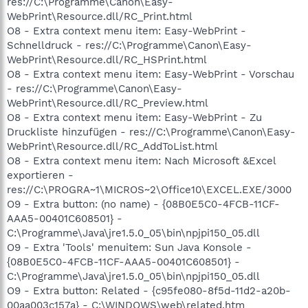
res://C:\Programme\Canon\Easy-
WebPrint\Resource.dll/RC_Print.html
O8 - Extra context menu item: Easy-WebPrint -
Schnelldruck - res://C:\Programme\Canon\Easy-
WebPrint\Resource.dll/RC_HSPrint.html
O8 - Extra context menu item: Easy-WebPrint - Vorschau
- res://C:\Programme\Canon\Easy-
WebPrint\Resource.dll/RC_Preview.html
O8 - Extra context menu item: Easy-WebPrint - Zu
Druckliste hinzufügen - res://C:\Programme\Canon\Easy-
WebPrint\Resource.dll/RC_AddToList.html
O8 - Extra context menu item: Nach Microsoft &Excel
exportieren -
res://C:\PROGRA~1\MICROS~2\Office10\EXCEL.EXE/3000
O9 - Extra button: (no name) - {08B0E5C0-4FCB-11CF-
AAA5-00401C608501} -
C:\Programme\Java\jre1.5.0_05\bin\npjpi150_05.dll
O9 - Extra 'Tools' menuitem: Sun Java Konsole -
{08B0E5C0-4FCB-11CF-AAA5-00401C608501} -
C:\Programme\Java\jre1.5.0_05\bin\npjpi150_05.dll
O9 - Extra button: Related - {c95fe080-8f5d-11d2-a20b-
00aa003c157a} - C:\WINDOWS\web\related.htm