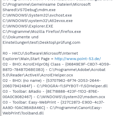
C:\Programme\Gemeinsame Dateien\Microsoft
Shared\VS7Debug\mdm.exe
C:\WINDOWS\System32\svchost.exe
C:\WINDOWS\system32\Ati2evxx.exe
C:\WINDOWS\Explorer.EXE
C:\Programme\Mozilla Firefox\firefox.exe
C:\Dokumente und
Einstellungen\test\Desktop\prüfung.com
R0 - HKCU\Software\Microsoft\Internet
Explorer\Main,Start Page =
http://www.point-53.de/
O2 - BHO: AcroIEHlprObj Class - {06849E9F-C8D7-4D59-
B87D-784B7D6BE0B3} - C:\Programme\Adobe\Acrobat
5.0\Reader\ActiveX\AcroIEHelper.ocx
O2 - BHO: (no name) - {53707962-6F74-2D53-2644-
206D7942484F} - C:\PROGRA~1\SPYBOT~1\SDHelper.dll
O3 - Toolbar: &Radio - {8E718888-423F-11D2-876E-
00A0C9082467} - C:\WINDOWS\System32\msdxm.ocx
O3 - Toolbar: Easy-WebPrint - {327C2873-E90D-4c37-
AA9D-10AC9BABA46C} - C:\Programme\Canon\Easy-
WebPrint\Toolband.dll