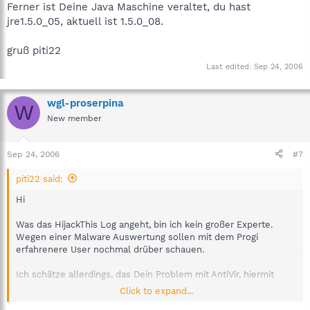
Ferner ist Deine Java Maschine veraltet, du hast
jre1.5.0_05, aktuell ist 1.5.0_08.
gruß piti22
Last edited:
Sep 24, 2006
wgl-proserpina
W
New member
Sep 24, 2006
#7
piti22 said:
Hi
Was das HijackThis Log angeht, bin ich kein großer Experte.
Wegen einer Malware Auswertung sollen mit dem Progi
erfahrenere User nochmal drüber schauen.
Ich schätze allerdings, das Dein Problem mit AntiVir, hiermit
Click to expand...
zusammenhängen könnte.