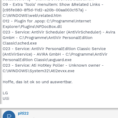
O9 - Extra 'Tools' menuitem: Show &Related Links -
{c95fe080-8f5d-11d2-a20b-00aa003c157a} -
C:\WINDOWS\web\related.htm
O12 - Plugin for .spop: C:\Programme\Internet
Explorer\Plugins\NPDocBox.dll
O23 - Service: AntiVir Scheduler (AntiVirScheduler) - Avira
GmbH - C:\Programme\AntiVir PersonalEdition
Classic\sched.exe
O23 - Service: AntiVir PersonalEdition Classic Service
(AntiVirService) - AVIRA GmbH - C:\Programme\AntiVir
PersonalEdition Classic\avguard.exe
O23 - Service: Ati HotKey Poller - Unknown owner -
C:\WINDOWS\System32\Ati2evxx.exe
Hoffe, das ist ok so und auswertbar.
LG
Ulli
piti22
P