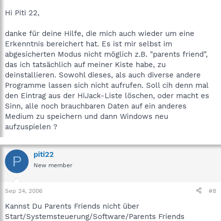
Hast Du auf deinem Rechner Parents Friends installiert ??
Hi Piti 22,
Da es in letzter Zeit, einige Probleme zwischen AntiVir und
diesem Proggi gibt.
danke für deine Hilfe, die mich auch wieder um eine
Erkenntnis bereichert hat. Es ist mir selbst im
Ich persönlich finde dieses Programm sowieso nicht
abgesicherten Modus nicht möglich z.B. "parents friend",
empfehlenswert, weil es über Keylogger Eigenschaften verfügt
und ein derartiges ausspionieren als problematisch anzusehen
das ich tatsächlich auf meiner Kiste habe, zu
ist.
deinstallieren. Sowohl dieses, als auch diverse andere
Programme lassen sich nicht aufrufen. Soll cih denn mal
Ich würde versuchen besagtes Programm über den
den Eintrag aus der HiJack-Liste löschen, oder macht es
abgesicherten Modus zu deinstallieren
.*gleich nach einschalten
Sinn, alle noch brauchbaren Daten auf ein anderes
des Rechners, die Taste F8 drücken und im erscheinenden
Medium zu speichern und dann Windows neu
Bootmenü den abgesicherten Modus auswählen*
Danach sollte
AntiVir wieder funktionieren.
aufzuspielen ?
Ach ja nochwas.
piti22
P
Dein Windows ist total veraltet, kein SP2 keine Internet
New member
Explorer Updates, etc.
und damit löschrig wie ein Schweizer Käse.
Selbst wenn Du die dem Firefox ins Internet gehst, sollte der IE
Sep 24, 2006
#8
trotzdem immer auf dem aktuellen Stand sein, da viele
Kannst Du Parents Friends nicht über
Programme auf Bestandteile von ihm zurückgreifen.
Auch scheint bei Dir keine Firewall zu laufen, man sollte
Start/Systemsteuerung/Software/Parents Friends