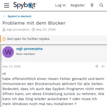
Log in
Register
Spybot in deutsch
Probleme mit dem Blocker
T
S
wgl-proserpina
Sep 23, 2006
h
t
r
a
Not open for further replies.
e
r
a
t
wgl-proserpina
W
d
d
New member
s
a
t
t
a
e
Sep 23, 2006
#1
r
t
Hi
e
habe offensichtlich einen riesen Fehler gemacht und beim
r
Immunisieren den Blockierschutz aktiviert für alle Seiten.
Bedeutet, dass ich auch das Spybot-Programm nicht mehr
öffnen kann, um diese Einstellung zurück zu nehmen. Wie
kann ich das Ding wieder ausschalten ? oder muss ich
mein Windows noch mal neu installieren ?