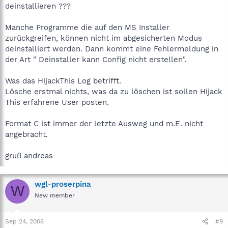
zumindest die Windows eigene laufen haben.
deinstallieren ???
Ferner ist Deine Java Maschine veraltet, du hast jre1.5.0_05,
Manche Programme die auf den MS Installer
aktuell ist 1.5.0_08.
zurückgreifen, können nicht im abgesicherten Modus
deinstalliert werden. Dann kommt eine Fehlermeldung in
gruß piti22
der Art " Deinstaller kann Config nicht erstellen".
Was das HijackThis Log betrifft.
Lösche erstmal nichts, was da zu löschen ist sollen Hijack
This erfahrene User posten.
Format C ist immer der letzte Ausweg und m.E. nicht
angebracht.
gruß andreas
wgl-proserpina
W
New member
Sep 24, 2006
#9