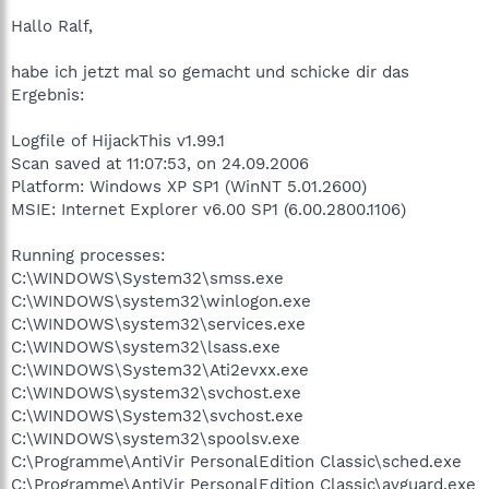
Hallo Ralf,
habe ich jetzt mal so gemacht und schicke dir das
Ergebnis:
Logfile of HijackThis v1.99.1
Scan saved at 11:07:53, on 24.09.2006
Platform: Windows XP SP1 (WinNT 5.01.2600)
MSIE: Internet Explorer v6.00 SP1 (6.00.2800.1106)
Running processes:
C:\WINDOWS\System32\smss.exe
C:\WINDOWS\system32\winlogon.exe
C:\WINDOWS\system32\services.exe
C:\WINDOWS\system32\lsass.exe
C:\WINDOWS\System32\Ati2evxx.exe
C:\WINDOWS\system32\svchost.exe
C:\WINDOWS\System32\svchost.exe
C:\WINDOWS\system32\spoolsv.exe
C:\Programme\AntiVir PersonalEdition Classic\sched.exe
C:\Programme\AntiVir PersonalEdition Classic\avguard.exe