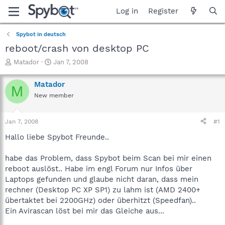
Log in
Register
Spybot in deutsch
reboot/crash von desktop PC
T
S
Matador
Jan 7, 2008
h
t
r
a
Matador
M
e
r
New member
a
t
d
d
s
a
Jan 7, 2008
#1
t
t
a
e
Hallo liebe Spybot Freunde..
r
t
habe das Problem, dass Spybot beim Scan bei mir einen
e
reboot auslöst.. Habe im engl Forum nur Infos über
r
Laptops gefunden und glaube nicht daran, dass mein
rechner (Desktop PC XP SP1) zu lahm ist (AMD 2400+
übertaktet bei 2200GHz) oder überhitzt (Speedfan)..
Ein Avirascan löst bei mir das Gleiche aus...