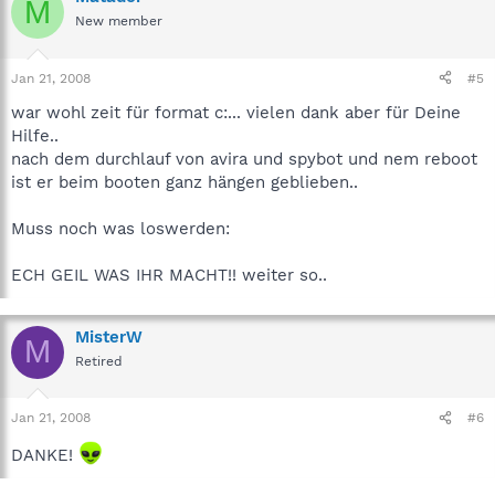
M
New member
Jan 21, 2008
#5
war wohl zeit für format c:... vielen dank aber für Deine
Hilfe..
nach dem durchlauf von avira und spybot und nem reboot
ist er beim booten ganz hängen geblieben..
Muss noch was loswerden:
ECH GEIL WAS IHR MACHT!! weiter so..
MisterW
M
Retired
Jan 21, 2008
#6
DANKE!