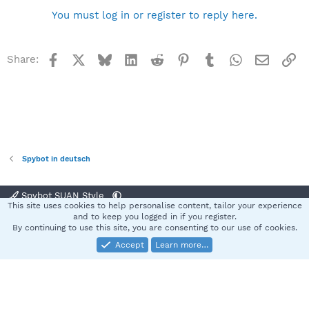
You must log in or register to reply here.
Facebook
X
Bluesky
LinkedIn
Reddit
Pinterest
Tumblr
WhatsApp
Email
Li
Share:
Spybot in deutsch
Spybot SUAN Style
This site uses cookies to help personalise content, tailor your experience
Contact us
Terms and rules
Privacy policy
Help
Home
R
and to keep you logged in if you register.
S
By continuing to use this site, you are consenting to our use of cookies.
S
Accept
Learn more…
®
Community platform by XenForo
© 2010-2025 XenForo Ltd.