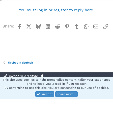
You must log in or register to reply here.
Facebook
X
Bluesky
LinkedIn
Reddit
Pinterest
Tumblr
WhatsApp
Email
Li
Share:
Spybot in deutsch
Spybot SUAN Style
This site uses cookies to help personalise content, tailor your experience
Contact us
Terms and rules
Privacy policy
Help
Home
R
and to keep you logged in if you register.
S
By continuing to use this site, you are consenting to our use of cookies.
S
Accept
Learn more…
®
Community platform by XenForo
© 2010-2025 XenForo Ltd.