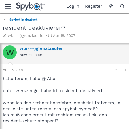
Log in
Register
Spybot in deutsch
resident deaktivieren?
T
S
wbr---)grenzlaeufer
Apr 18, 2007
h
t
r
a
wbr---)grenzlaeufer
W
e
r
New member
a
t
d
d
s
a
Apr 18, 2007
#1
t
t
a
e
hallo forum, hallo @ Alle!
r
t
unter werkzeuge, habe ich resident, deaktiviert.
e
r
wenn ich den rechner hochfahre, erscheint trotzdem, in
der leiste unten rechts, das spybot-symbol!?
ich muß dann erneut mit rechtem mausklick, den
resident-schutz stoppen!?