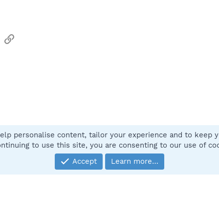
sApp
Email
Link
elp personalise content, tailor your experience and to keep yo
Contact
ntinuing to use this site, you are consenting to our use of co
Accept
Learn more…
®
Community platform by XenForo
© 2010-2025 XenForo Ltd.