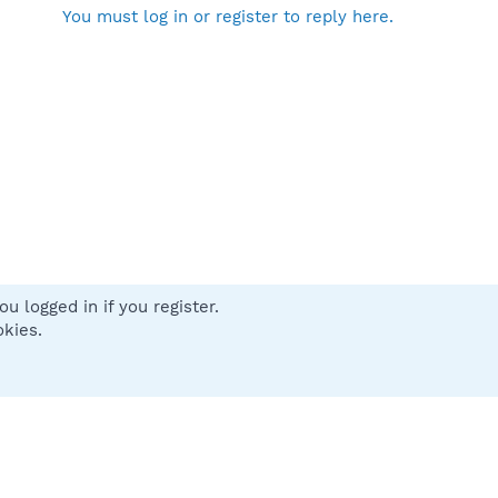
You must log in or register to reply here.
u logged in if you register.
 us
Terms and rules
Privacy policy
Help
Home
R
okies.
S
S