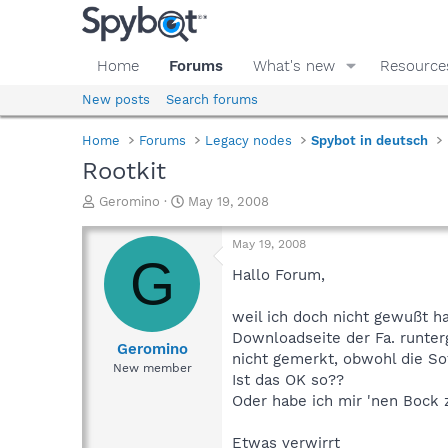
Home
Forums
What's new
Resource
New posts
Search forums
Home
Forums
Legacy nodes
Spybot in deutsch
Rootkit
T
S
Geromino
May 19, 2008
h
t
r
a
May 19, 2008
e
r
G
a
t
Hallo Forum,
d
d
s
a
weil ich doch nicht gewußt ha
t
t
Downloadseite der Fa. runterg
a
e
Geromino
nicht gemerkt, obwohl die Sof
r
New member
Ist das OK so??
t
e
Oder habe ich mir 'nen Bock
r
Etwas verwirrt