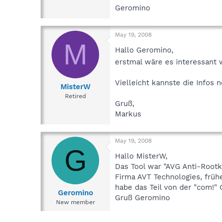
Geromino
May 19, 2008
M
Hallo Geromino,
erstmal wäre es interessant 
Vielleicht kannste die Infos
MisterW
Retired
Gruß,
Markus
May 19, 2008
G
Hallo MisterW,
Das Tool war "AVG Anti-Rootkit
Firma AVT Technologies, frühe
habe das Teil von der "com!"
Geromino
Gruß Geromino
New member