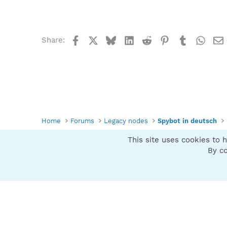
Facebook
X
Bluesky
LinkedIn
Reddit
Pinterest
Tumblr
What
Share:
Home
Forums
Legacy nodes
Spybot in deutsch
This site uses cookies to h
Spybot SUAN Style
By co