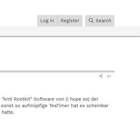
Log in
Register
Search
#1
 "Anti Rootkit" Software von (I hope so) der
r sonst so aufmüpfige TeaTimer hat es scheinbar
 hatte.