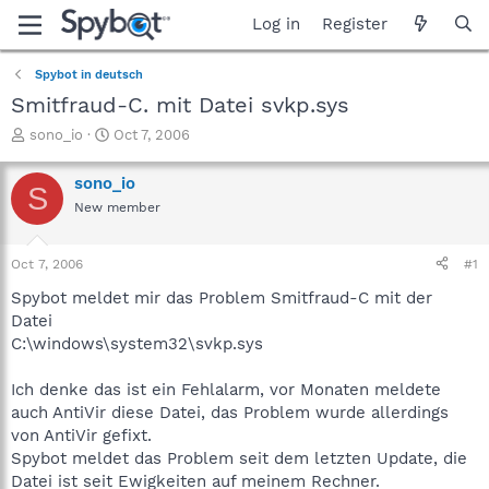
Log in
Register
Spybot in deutsch
Smitfraud-C. mit Datei svkp.sys
T
S
sono_io
Oct 7, 2006
h
t
r
a
sono_io
S
e
r
New member
a
t
d
d
s
a
Oct 7, 2006
#1
t
t
a
e
Spybot meldet mir das Problem Smitfraud-C mit der
r
Datei
t
C:\windows\system32\svkp.sys
e
r
Ich denke das ist ein Fehlalarm, vor Monaten meldete
auch AntiVir diese Datei, das Problem wurde allerdings
von AntiVir gefixt.
Spybot meldet das Problem seit dem letzten Update, die
Datei ist seit Ewigkeiten auf meinem Rechner.