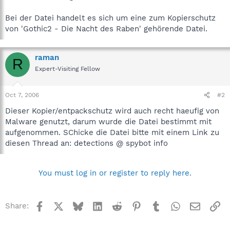
Bei der Datei handelt es sich um eine zum Kopierschutz
von 'Gothic2 - Die Nacht des Raben' gehörende Datei.
raman
R
Expert-Visiting Fellow
Oct 7, 2006
#2
Dieser Kopier/entpackschutz wird auch recht haeufig von
Malware genutzt, darum wurde die Datei bestimmt mit
aufgenommen. SChicke die Datei bitte mit einem Link zu
diesen Thread an: detections @ spybot info
You must log in or register to reply here.
Facebook
X
Bluesky
LinkedIn
Reddit
Pinterest
Tumblr
WhatsApp
Email
Li
Share: