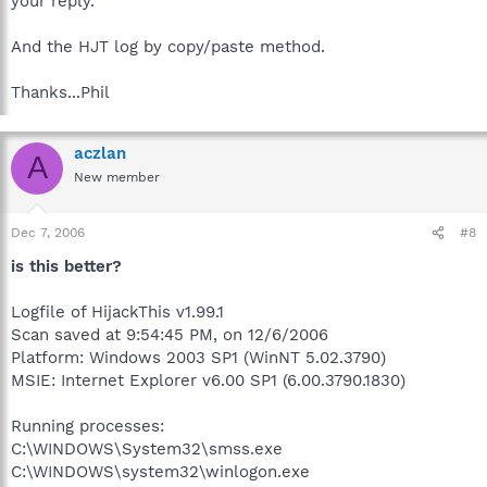
your reply.
And the HJT log by copy/paste method.
Thanks...Phil
aczlan
A
New member
Dec 7, 2006
#8
is this better?
Logfile of HijackThis v1.99.1
Scan saved at 9:54:45 PM, on 12/6/2006
Platform: Windows 2003 SP1 (WinNT 5.02.3790)
MSIE: Internet Explorer v6.00 SP1 (6.00.3790.1830)
Running processes:
C:\WINDOWS\System32\smss.exe
C:\WINDOWS\system32\winlogon.exe