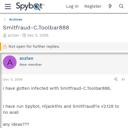
Log in
Register
Archives
Smitfraud-C.Toolbar888
T
S
aczlan
Dec 5, 2006
h
t
r
a
Not open for further replies.
e
r
a
t
aczlan
A
d
d
New member
s
a
t
t
a
e
Dec 5, 2006
#1
r
t
I have gotten infected with Smitfraud-C.Toolbar888,
e
r
I have run Spybot, Hijackthis and SmitFraudFix v2.128 to
no avail
any ideas???