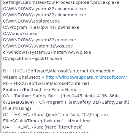
Settings\aaron\Desktop\ProcessExplorer\procexp.exe
C:\WINDOWS\system32\cidaemon.exe
C:\WINDOWS\system32\cidaemon.exe
C:\WINDOWS\explorer.exe
C:\Program Files\ipwins\ipwins.exe
C:\VundoFix.exe
C:\WINDOWS\system32\mmc.exe
C:\WINDOWS\System32\vds.exe
c:\windows\system32\inetsrv\w3wp.exe
C:\hijackthis\HijackThis.exe
R1 - HKCU\Software\Microsoft\Internet Connection
Wizard,ShellNext =
http://windowsupdate.microsoft.com/
R0 - HKCU\Software\Microsoft\Internet
Explorer\Toolbar,LinksFolderName =
O3 - Toolbar: Safety Bar - {fbea0445-4c4a-4136-864a-
c72a4a182a84} - C:\Program Files\Safety Bar\SafetyBar.dll
(file missing)
O4 - HKLM\..\Run: [QuickTime Task] "C:\Program
Files\QuickTime\qttask.exe" -atboottime
O4 - HKLM\..\Run: [NeroFilterCheck]