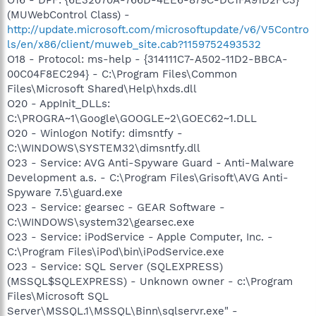
O16 - DPF: {6E32070A-766D-4EE6-879C-DC1FA91D2FC3}
(MUWebControl Class) -
http://update.microsoft.com/microsoftupdate/v6/V5Contro
ls/en/x86/client/muweb_site.cab?1159752493532
O18 - Protocol: ms-help - {314111C7-A502-11D2-BBCA-
00C04F8EC294} - C:\Program Files\Common
Files\Microsoft Shared\Help\hxds.dll
O20 - AppInit_DLLs:
C:\PROGRA~1\Google\GOOGLE~2\GOEC62~1.DLL
O20 - Winlogon Notify: dimsntfy -
C:\WINDOWS\SYSTEM32\dimsntfy.dll
O23 - Service: AVG Anti-Spyware Guard - Anti-Malware
Development a.s. - C:\Program Files\Grisoft\AVG Anti-
Spyware 7.5\guard.exe
O23 - Service: gearsec - GEAR Software -
C:\WINDOWS\system32\gearsec.exe
O23 - Service: iPodService - Apple Computer, Inc. -
C:\Program Files\iPod\bin\iPodService.exe
O23 - Service: SQL Server (SQLEXPRESS)
(MSSQL$SQLEXPRESS) - Unknown owner - c:\Program
Files\Microsoft SQL
Server\MSSQL.1\MSSQL\Binn\sqlservr.exe" -