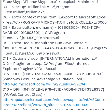
Files\Skype\Phone\Skype.exe" /nosplash /minimized
O4 - Startup: Trillian.lnk = C:\Program
Files\Trillian\trillian.exe
O8 - Extra context menu item: E&xport to Microsoft Excel
- res://C:\PROGRA~1\MICROS~1\Office10\EXCEL.EXE/3000
O9 - Extra button: (no name) - {08B0E5C0-4FCB-11CF-
AAA5-00401C608501} - C:\Program
Files\Java\jre1.5.0_09\bin\ssv.dll
O9 - Extra 'Tools' menuitem: Sun Java Console -
{08B0E5C0-4FCB-11CF-AAA5-00401C608501} - C:\Program
Files\Java\jre1.5.0_09\bin\ssv.dll
O11 - Options group: [INTERNATIONAL] International*
O12 - Plugin for .spop: C:\Program Files\Internet
Explorer\Plugins\NPDocBox.dll
O16 - DPF: {17492023-C23A-453E-A040-C7C580BBF700}
(Windows Genuine Advantage Validation Tool) -
http://go.microsoft.com/fwlink/?LinkID=39204
O16 - DPF: {6414512B-B978-451D-A0D8-FCFDF33E833C}
(WUWebControl Class) -
http://update.microsoft.com/windowsupdate/v6/V5Contro
ls/en/x86/client/wuweb_site.cab?1155180919032