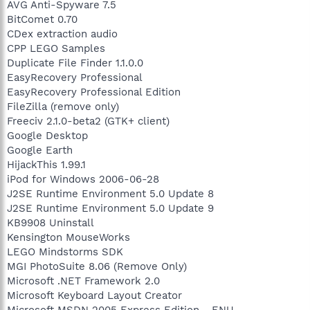
AVG Anti-Spyware 7.5
BitComet 0.70
CDex extraction audio
CPP LEGO Samples
Duplicate File Finder 1.1.0.0
EasyRecovery Professional
EasyRecovery Professional Edition
FileZilla (remove only)
Freeciv 2.1.0-beta2 (GTK+ client)
Google Desktop
Google Earth
HijackThis 1.99.1
iPod for Windows 2006-06-28
J2SE Runtime Environment 5.0 Update 8
J2SE Runtime Environment 5.0 Update 9
KB9908 Uninstall
Kensington MouseWorks
LEGO Mindstorms SDK
MGI PhotoSuite 8.06 (Remove Only)
Microsoft .NET Framework 2.0
Microsoft Keyboard Layout Creator