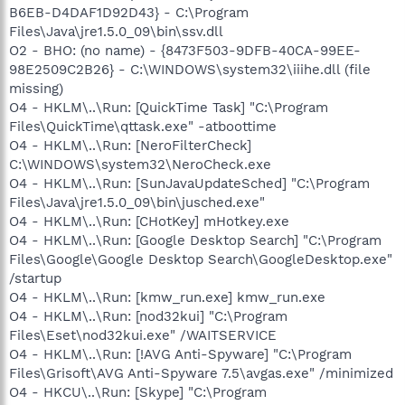
B6EB-D4DAF1D92D43} - C:\Program
Files\Java\jre1.5.0_09\bin\ssv.dll
O2 - BHO: (no name) - {8473F503-9DFB-40CA-99EE-
98E2509C2B26} - C:\WINDOWS\system32\iiihe.dll (file
missing)
O4 - HKLM\..\Run: [QuickTime Task] "C:\Program
Files\QuickTime\qttask.exe" -atboottime
O4 - HKLM\..\Run: [NeroFilterCheck]
C:\WINDOWS\system32\NeroCheck.exe
O4 - HKLM\..\Run: [SunJavaUpdateSched] "C:\Program
Files\Java\jre1.5.0_09\bin\jusched.exe"
O4 - HKLM\..\Run: [CHotKey] mHotkey.exe
O4 - HKLM\..\Run: [Google Desktop Search] "C:\Program
Files\Google\Google Desktop Search\GoogleDesktop.exe"
/startup
O4 - HKLM\..\Run: [kmw_run.exe] kmw_run.exe
O4 - HKLM\..\Run: [nod32kui] "C:\Program
Files\Eset\nod32kui.exe" /WAITSERVICE
O4 - HKLM\..\Run: [!AVG Anti-Spyware] "C:\Program
Files\Grisoft\AVG Anti-Spyware 7.5\avgas.exe" /minimized
O4 - HKCU\..\Run: [Skype] "C:\Program