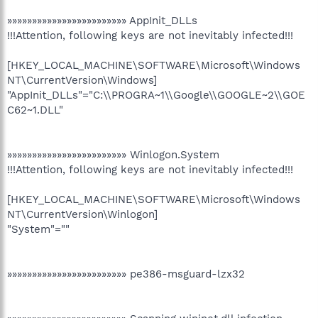
»»»»»»»»»»»»»»»»»»»»»»»» AppInit_DLLs
!!!Attention, following keys are not inevitably infected!!!
[HKEY_LOCAL_MACHINE\SOFTWARE\Microsoft\Windows
NT\CurrentVersion\Windows]
"AppInit_DLLs"="C:\\PROGRA~1\\Google\\GOOGLE~2\\GOE
C62~1.DLL"
»»»»»»»»»»»»»»»»»»»»»»»» Winlogon.System
!!!Attention, following keys are not inevitably infected!!!
[HKEY_LOCAL_MACHINE\SOFTWARE\Microsoft\Windows
NT\CurrentVersion\Winlogon]
"System"=""
»»»»»»»»»»»»»»»»»»»»»»»» pe386-msguard-lzx32