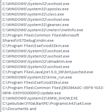
C:\WINDOWS\System32\svchost.exe
C:\WINDOWS\system32\spoolsv.exe
C:\WINDOWS\system32\cisvc.exe
C:\WINDOWS\System32\svchost.exe
C:\WINDOWS\system32\gearsec.exe
C:\WINDOWS\system32\inetsrv\inetinfo.exe
C:\Program Files\Common Files\Microsoft
Shared\VS7Debug\mdm.exe
C:\Program Files\Eset\nod32krn.exe
C:\WINDOWS\System32\svchost.exe
C:\WINDOWS\System32\svchost.exe
C:\WINDOWS\System32\dmadmin.exe
C:\WINDOWS\System32\svchost.exe
C:\Program Files\Java\jre1.5.0_09\bin\jusched.exe
C:\WINDOWS\system32\kmw_run.exe
C:\Program Files\Eset\nod32kui.exe
C:\Program Files\Common Files\{90394A0C-05F9-1033-
0618-030110200001}\Update.exe
C:\WINDOWS\system32\KMW_SHOW.EXE
C:\pebuilder3110a\BartPE\Programs\A43\a43.exe
C:\Documents and