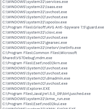
C:\WINDOWS\system32\services.exe
C:\WINDOWS\system32\lsass.exe
C:\WINDOWS\system32\svchost.exe
C:\WINDOWS\System32\svchost.exe
C:\WINDOWS\system32\spoolsv.exe
C:\Program Files\Grisoft\AVG Anti-Spyware 7.5\guard.exe
C:\WINDOWS\system32\cisvc.exe
C:\WINDOWS\System32\svchost.exe
C:\WINDOWS\system32\gearsec.exe
C:\WINDOWS\system32\inetsrv\inetinfo.exe
C:\Program Files\Common Files\Microsoft
Shared\VS7Debug\mdm.exe
C:\Program Files\Eset\nod32krn.exe
C:\WINDOWS\System32\svchost.exe
C:\WINDOWS\System32\svchost.exe
C:\WINDOWS\System32\dmadmin.exe
C:\WINDOWS\System32\svchost.exe
C:\WINDOWS\Explorer.EXE
C:\Program Files\Java\jre1.5.0_09\bin\jusched.exe
C:\WINDOWS\system32\kmw_run.exe
C:\Program Files\Eset\nod32kui.exe