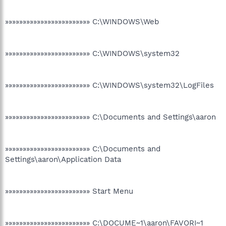
»»»»»»»»»»»»»»»»»»»»»»»» C:\WINDOWS\Web
»»»»»»»»»»»»»»»»»»»»»»»» C:\WINDOWS\system32
»»»»»»»»»»»»»»»»»»»»»»»» C:\WINDOWS\system32\LogFiles
»»»»»»»»»»»»»»»»»»»»»»»» C:\Documents and Settings\aaron
»»»»»»»»»»»»»»»»»»»»»»»» C:\Documents and
Settings\aaron\Application Data
»»»»»»»»»»»»»»»»»»»»»»»» Start Menu
»»»»»»»»»»»»»»»»»»»»»»»» C:\DOCUME~1\aaron\FAVORI~1