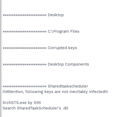
»»»»»»»»»»»»»»»»»»»»»»»» Desktop
»»»»»»»»»»»»»»»»»»»»»»»» C:\Program Files
»»»»»»»»»»»»»»»»»»»»»»»» Corrupted keys
»»»»»»»»»»»»»»»»»»»»»»»» Desktop Components
»»»»»»»»»»»»»»»»»»»»»»»» Sharedtaskscheduler
!!!Attention, following keys are not inevitably infected!!!
SrchSTS.exe by S!Ri
Search SharedTaskScheduler's .dll