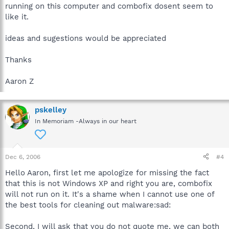
running on this computer and combofix dosent seem to
like it.
1. Download ComboFix.exe using either of these links:
* bleepingcomputer.com
ideas and sugestions would be appreciated
http://download.bleepingcomputer.com/sUBs/combofix.exe
* techsupportforum.com
Thanks
http://www.techsupportforum.com/sectools/combofix.exe
Aaron Z
2. Double click on combofix.exe & follow the prompts.
3. When finished, it shall produce a log for you. Post that log & a
pskelley
fresh HJT log in your next reply
In Memoriam -Always in our heart
Note: Do not mouseclick combofix's window whilst it's running.
That may cause it to stall
If the log is large You might need to post half in one reply half in
another.
Dec 6, 2006
#4
Hello Aaron, first let me apologize for missing the fact
Thanks
that this is not Windows XP and right you are, combofix
will not run on it. It's a shame when I cannot use one of
the best tools for cleaning out malware:sad:
Second, I will ask that you do not quote me, we can both