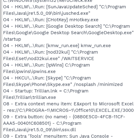
C:\WINDOWS\system32\NeroCheck.exe
O4 - HKLM\..\Run: [SunJavaUpdateSched] "C:\Program
Files\Java\jre1.5.0_09\bin\jusched.exe"
O4 - HKLM\..\Run: [CHotKey] mHotkey.exe
O4 - HKLM\..\Run: [Google Desktop Search] "C:\Program
Files\Google\Google Desktop Search\GoogleDesktop.exe"
/startup
O4 - HKLM\..\Run: [kmw_run.exe] kmw_run.exe
O4 - HKLM\..\Run: [nod32kui] "C:\Program
Files\Eset\nod32kui.exe" /WAITSERVICE
O4 - HKLM\..\Run: [IpWins] C:\Program
Files\ipwins\ipwins.exe
O4 - HKCU\..\Run: [Skype] "C:\Program
Files\Skype\Phone\Skype.exe" /nosplash /minimized
O4 - Startup: Trillian.lnk = C:\Program
Files\Trillian\trillian.exe
O8 - Extra context menu item: E&xport to Microsoft Excel
- res://C:\PROGRA~1\MICROS~1\Office10\EXCEL.EXE/3000
O9 - Extra button: (no name) - {08B0E5C0-4FCB-11CF-
AAA5-00401C608501} - C:\Program
Files\Java\jre1.5.0_09\bin\ssv.dll
O9 - Extra 'Tools' menuitem: Sun Java Console -