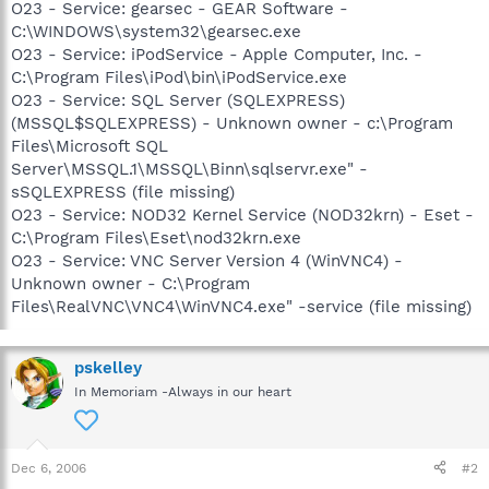
O23 - Service: gearsec - GEAR Software -
C:\WINDOWS\system32\gearsec.exe
O23 - Service: iPodService - Apple Computer, Inc. -
C:\Program Files\iPod\bin\iPodService.exe
O23 - Service: SQL Server (SQLEXPRESS)
(MSSQL$SQLEXPRESS) - Unknown owner - c:\Program
Files\Microsoft SQL
Server\MSSQL.1\MSSQL\Binn\sqlservr.exe" -
sSQLEXPRESS (file missing)
O23 - Service: NOD32 Kernel Service (NOD32krn) - Eset -
C:\Program Files\Eset\nod32krn.exe
O23 - Service: VNC Server Version 4 (WinVNC4) -
Unknown owner - C:\Program
Files\RealVNC\VNC4\WinVNC4.exe" -service (file missing)
pskelley
In Memoriam -Always in our heart
Dec 6, 2006
#2