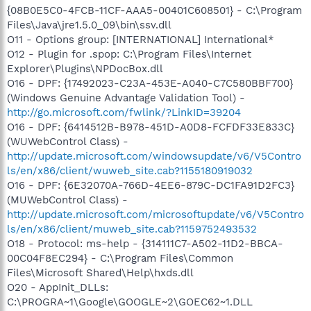
{08B0E5C0-4FCB-11CF-AAA5-00401C608501} - C:\Program
Files\Java\jre1.5.0_09\bin\ssv.dll
O11 - Options group: [INTERNATIONAL] International*
O12 - Plugin for .spop: C:\Program Files\Internet
Explorer\Plugins\NPDocBox.dll
O16 - DPF: {17492023-C23A-453E-A040-C7C580BBF700}
(Windows Genuine Advantage Validation Tool) -
http://go.microsoft.com/fwlink/?LinkID=39204
O16 - DPF: {6414512B-B978-451D-A0D8-FCFDF33E833C}
(WUWebControl Class) -
http://update.microsoft.com/windowsupdate/v6/V5Contro
ls/en/x86/client/wuweb_site.cab?1155180919032
O16 - DPF: {6E32070A-766D-4EE6-879C-DC1FA91D2FC3}
(MUWebControl Class) -
http://update.microsoft.com/microsoftupdate/v6/V5Contro
ls/en/x86/client/muweb_site.cab?1159752493532
O18 - Protocol: ms-help - {314111C7-A502-11D2-BBCA-
00C04F8EC294} - C:\Program Files\Common
Files\Microsoft Shared\Help\hxds.dll
O20 - AppInit_DLLs:
C:\PROGRA~1\Google\GOOGLE~2\GOEC62~1.DLL