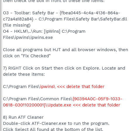
then check the box in front of these line items:
O3 - Toolbar: Safety Bar - {fbea0445-4c4a-4136-864a-
c72a4a182a84} - C:\Program Files\Safety Bar\SafetyBar.dll
(file missing)
O4 - HKLM\..\Run: [IpWins] C:\Program
Files\ipwins\ipwins.exe
Close all programs but HJT and all browser windows, then
click on "Fix Checked"
7) RIGHT Click on Start then click on Explore. Locate and
delete these items:
C:\Program Files\
ipwins\ <<< delete that folder
C:\Program Files\Common Files\
{90394A0C-05F9-1033-
0618-030110200001}\Update.exe <<< delete that folder
8) Run ATF Cleaner
Double-click ATF-Cleaner.exe to run the program.
Click Select All found at the bottom of the list.