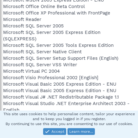
Microsoft MSDN 2005 Express Edition - ENU
Microsoft Office Online Beta Control
Microsoft Office XP Professional with FrontPage
Microsoft Reader
Microsoft SQL Server 2005
Microsoft SQL Server 2005 Express Edition
(SQLEXPRESS)
Microsoft SQL Server 2005 Tools Express Edition
Microsoft SQL Server Native Client
Microsoft SQL Server Setup Support Files (English)
Microsoft SQL Server VSS Writer
Microsoft Virtual PC 2004
Microsoft Visio Professional 2002 [English]
Microsoft Visual Basic 2005 Express Edition - ENU
Microsoft Visual Basic 2005 Express Edition - ENU
Microsoft Visual J# .NET Redistributable Package 1.1
Microsoft Visual Studio .NET Enterprise Architect 2003 -
English
This site uses cookies to help personalise content, tailor your experience
MixMeister Pro 4
and to keep you logged in if you register.
Mozilla Firefox (2.0)
By continuing to use this site, you are consenting to our use of cookies.
Mozilla Thunderbird (1.5.0.8)
Accept
Learn more…
MSXML 4.0 SP2 (KB925672)