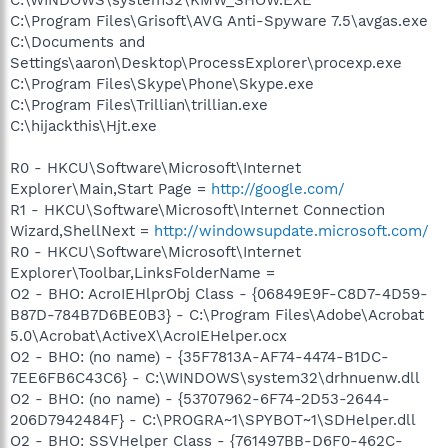
C:\WINDOWS\system32\KMW_SHOW.EXE
C:\Program Files\Grisoft\AVG Anti-Spyware 7.5\avgas.exe
C:\Documents and
Settings\aaron\Desktop\ProcessExplorer\procexp.exe
C:\Program Files\Skype\Phone\Skype.exe
C:\Program Files\Trillian\trillian.exe
C:\hijackthis\Hjt.exe
R0 - HKCU\Software\Microsoft\Internet
Explorer\Main,Start Page =
http://google.com/
R1 - HKCU\Software\Microsoft\Internet Connection
Wizard,ShellNext =
http://windowsupdate.microsoft.com/
R0 - HKCU\Software\Microsoft\Internet
Explorer\Toolbar,LinksFolderName =
O2 - BHO: AcroIEHlprObj Class - {06849E9F-C8D7-4D59-
B87D-784B7D6BE0B3} - C:\Program Files\Adobe\Acrobat
5.0\Acrobat\ActiveX\AcroIEHelper.ocx
O2 - BHO: (no name) - {35F7813A-AF74-4474-B1DC-
7EE6FB6C43C6} - C:\WINDOWS\system32\drhnuenw.dll
O2 - BHO: (no name) - {53707962-6F74-2D53-2644-
206D7942484F} - C:\PROGRA~1\SPYBOT~1\SDHelper.dll
O2 - BHO: SSVHelper Class - {761497BB-D6F0-462C-