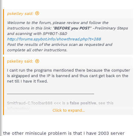
pskelley said:
Welcome to the forum, please review and follow the
instructions in this link: "
BEFORE you POST
" -Preliminary Steps
and scanning with SPYBOT-S&D
http://forums.spybot.info/showthread.php?t=288
Post the results of the antivirus scan as requested and
complete all other instructions.
pskelley said:
I cant run the programs mentioned there because the computer
is airgapped and the IP is banned and thus cant get back on the
net till I have it fixed.
_________________________________________
Smitfraud-C.Toolbar888 <<< is a
false positive
, see this
information:
Click to expand...
http://forums.spybot.info/showthread.php?t=8668
_________________________________________
the other miniscule problem is that I have 2003 server
Thanks to
sUBs
and anyone who helped with this fix.