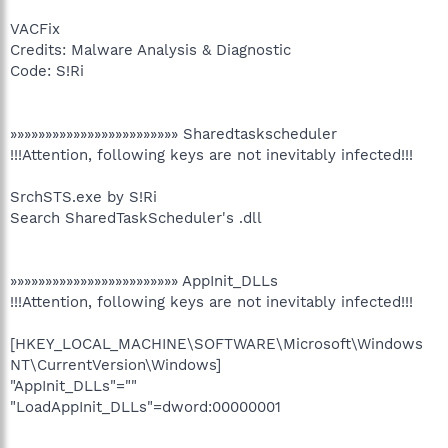
VACFix
Credits: Malware Analysis & Diagnostic
Code: S!Ri
»»»»»»»»»»»»»»»»»»»»»»»» Sharedtaskscheduler
!!!Attention, following keys are not inevitably infected!!!
SrchSTS.exe by S!Ri
Search SharedTaskScheduler's .dll
»»»»»»»»»»»»»»»»»»»»»»»» AppInit_DLLs
!!!Attention, following keys are not inevitably infected!!!
[HKEY_LOCAL_MACHINE\SOFTWARE\Microsoft\Windows
NT\CurrentVersion\Windows]
"AppInit_DLLs"=""
"LoadAppInit_DLLs"=dword:00000001