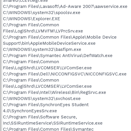
Shared\ccEvtMgr.exe
C:\Program Files\Lavasoft\Ad-Aware 2007\aawservice.exe
C:\WINDOWS\system32\spoolsv.exe
C:\WINDOWS\Explorer.EXE
C:\Program Files\Common
Files\LogiShrd\LVMVFM\LVPrcSrv.exe
C:\Program Files\Common Files\Apple\Mobile Device
Support\bin\AppleMobileDeviceService.exe
C:\WINDOWS\system32\basfipm.exe
C:\Program Files\Symantec AntiVirus\DefWatch.exe
C:\Program Files\Common
Files\LogiShrd\LVCOMSER\LVComSer.exe
C:\Program Files\Dell\NICCONFIGSVC\NICCONFIGSVC.exe
C:\Program Files\Common
Files\LogiShrd\LVCOMSER\LVComSer.exe
C:\Program Files\Intel\Wireless\Bin\RegSrvc.exe
C:\WINDOWS\system32\svchost.exe
C:\Program Files\SynchronEyes Student
4.0\SynchronEyesSrv.exe
C:\Program Files\Software Secure,
Inc\SSIRuntimeService\SSIRuntimeService.exe
C:\Program Files\Common Files\Symantec