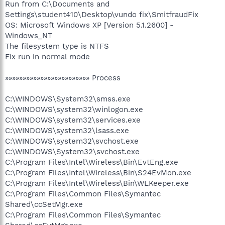
Run from C:\Documents and
Settings\student410\Desktop\vundo fix\SmitfraudFix
OS: Microsoft Windows XP [Version 5.1.2600] -
Windows_NT
The filesystem type is NTFS
Fix run in normal mode
»»»»»»»»»»»»»»»»»»»»»»»» Process
C:\WINDOWS\System32\smss.exe
C:\WINDOWS\system32\winlogon.exe
C:\WINDOWS\system32\services.exe
C:\WINDOWS\system32\lsass.exe
C:\WINDOWS\system32\svchost.exe
C:\WINDOWS\System32\svchost.exe
C:\Program Files\Intel\Wireless\Bin\EvtEng.exe
C:\Program Files\Intel\Wireless\Bin\S24EvMon.exe
C:\Program Files\Intel\Wireless\Bin\WLKeeper.exe
C:\Program Files\Common Files\Symantec
Shared\ccSetMgr.exe
C:\Program Files\Common Files\Symantec