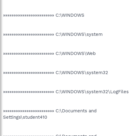
»»»»»»»»»»»»»»»»»»»»»»»» C:\WINDOWS
»»»»»»»»»»»»»»»»»»»»»»»» C:\WINDOWS\system
»»»»»»»»»»»»»»»»»»»»»»»» C:\WINDOWS\Web
»»»»»»»»»»»»»»»»»»»»»»»» C:\WINDOWS\system32
»»»»»»»»»»»»»»»»»»»»»»»» C:\WINDOWS\system32\LogFiles
»»»»»»»»»»»»»»»»»»»»»»»» C:\Documents and
Settings\student410