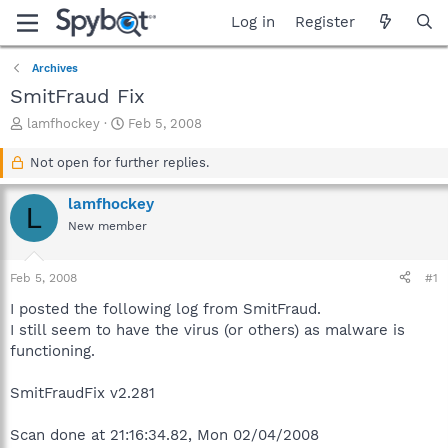
Log in
Register
Archives
SmitFraud Fix
T
S
lamfhockey
Feb 5, 2008
h
t
r
a
Not open for further replies.
e
r
a
t
lamfhockey
L
d
d
New member
s
a
t
t
a
e
Feb 5, 2008
#1
r
t
I posted the following log from SmitFraud.
e
I still seem to have the virus (or others) as malware is
r
functioning.
SmitFraudFix v2.281
Scan done at 21:16:34.82, Mon 02/04/2008