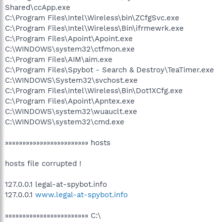
Shared\ccApp.exe
C:\Program Files\Intel\Wireless\bin\ZCfgSvc.exe
C:\Program Files\Intel\Wireless\Bin\ifrmewrk.exe
C:\Program Files\Apoint\Apoint.exe
C:\WINDOWS\system32\ctfmon.exe
C:\Program Files\AIM\aim.exe
C:\Program Files\Spybot - Search & Destroy\TeaTimer.exe
C:\WINDOWS\System32\svchost.exe
C:\Program Files\Intel\Wireless\Bin\Dot1XCfg.exe
C:\Program Files\Apoint\Apntex.exe
C:\WINDOWS\system32\wuauclt.exe
C:\WINDOWS\system32\cmd.exe
»»»»»»»»»»»»»»»»»»»»»»»» hosts
hosts file corrupted !
127.0.0.1 legal-at-spybot.info
127.0.0.1
www.legal-at-spybot.info
»»»»»»»»»»»»»»»»»»»»»»»» C:\