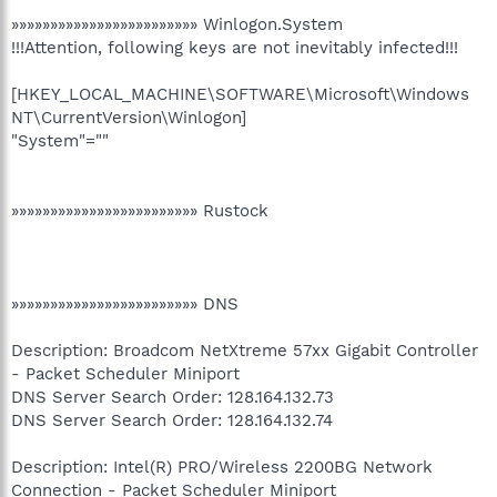
»»»»»»»»»»»»»»»»»»»»»»»» Winlogon.System
!!!Attention, following keys are not inevitably infected!!!
[HKEY_LOCAL_MACHINE\SOFTWARE\Microsoft\Windows
NT\CurrentVersion\Winlogon]
"System"=""
»»»»»»»»»»»»»»»»»»»»»»»» Rustock
»»»»»»»»»»»»»»»»»»»»»»»» DNS
Description: Broadcom NetXtreme 57xx Gigabit Controller
- Packet Scheduler Miniport
DNS Server Search Order: 128.164.132.73
DNS Server Search Order: 128.164.132.74
Description: Intel(R) PRO/Wireless 2200BG Network
Connection - Packet Scheduler Miniport