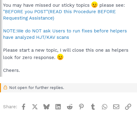
You may have missed our sticky topics
please see:
"BEFORE you POST"(READ this Procedure BEFORE
Requesting Assistance)
NOTE:We do NOT ask Users to run fixes before helpers
have analyzed HJT/KAV scans
Please start a new topic, I will close this one as helpers
look for zero response.
Cheers.
Not open for further replies.
Facebook
X
Bluesky
LinkedIn
Reddit
Pinterest
Tumblr
WhatsApp
Email
Li
Share: