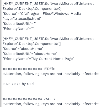
[HKEY_CURRENT_USER\Software\Microsoft\Internet
Explorer\Desktop\Components\0]
"Source"="C:\\Program Files\\Windows Media
Player\\rtesesiju.html"
"SubscribedURL"=""
"FriendlyName"=""
[HKEY_CURRENT_USER\Software\Microsoft\Internet
Explorer\Desktop\Components\1]
"Source"="about:Home"
"SubscribedURL"="about:Home"
"FriendlyName"="My Current Home Page"
»»»»»»»»»»»»»»»»»»»»»»»» IEDFix
!!!Attention, following keys are not inevitably infected!!!
IEDFix.exe by S!Ri
»»»»»»»»»»»»»»»»»»»»»»»» VACFix
!!!Attention, following keys are not inevitably infected!!!