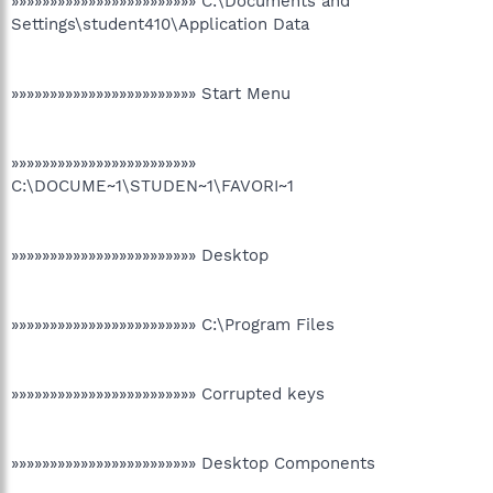
»»»»»»»»»»»»»»»»»»»»»»»» C:\Documents and
Settings\student410\Application Data
»»»»»»»»»»»»»»»»»»»»»»»» Start Menu
»»»»»»»»»»»»»»»»»»»»»»»»
C:\DOCUME~1\STUDEN~1\FAVORI~1
»»»»»»»»»»»»»»»»»»»»»»»» Desktop
»»»»»»»»»»»»»»»»»»»»»»»» C:\Program Files
»»»»»»»»»»»»»»»»»»»»»»»» Corrupted keys
»»»»»»»»»»»»»»»»»»»»»»»» Desktop Components