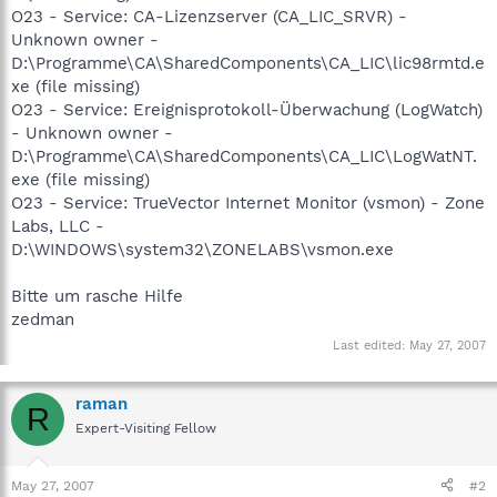
O23 - Service: CA-Lizenzserver (CA_LIC_SRVR) -
Unknown owner -
D:\Programme\CA\SharedComponents\CA_LIC\lic98rmtd.e
xe (file missing)
O23 - Service: Ereignisprotokoll-Überwachung (LogWatch)
- Unknown owner -
D:\Programme\CA\SharedComponents\CA_LIC\LogWatNT.
exe (file missing)
O23 - Service: TrueVector Internet Monitor (vsmon) - Zone
Labs, LLC -
D:\WINDOWS\system32\ZONELABS\vsmon.exe
Bitte um rasche Hilfe
zedman
Last edited:
May 27, 2007
raman
R
Expert-Visiting Fellow
May 27, 2007
#2