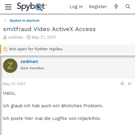
Log in
Register
Spybot in deutsch
smitfraud Video ActiveX Access
T
S
zedman
May 27, 2007
h
t
r
a
Not open for further replies.
e
r
a
t
zedman
Z
d
d
New member
s
a
t
t
a
e
May 27, 2007
#1
r
t
Hallo,
e
r
ich glaub ich hab auch ein ähnliches Problem.
Ich poste hier mal die Logfile von Hijackthis: