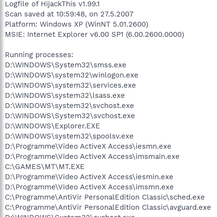
Logfile of HijackThis v1.99.1
Scan saved at 10:59:48, on 27.5.2007
Platform: Windows XP (WinNT 5.01.2600)
MSIE: Internet Explorer v6.00 SP1 (6.00.2600.0000)
Running processes:
D:\WINDOWS\System32\smss.exe
D:\WINDOWS\system32\winlogon.exe
D:\WINDOWS\system32\services.exe
D:\WINDOWS\system32\lsass.exe
D:\WINDOWS\system32\svchost.exe
D:\WINDOWS\System32\svchost.exe
D:\WINDOWS\Explorer.EXE
D:\WINDOWS\system32\spoolsv.exe
D:\Programme\Video ActiveX Access\iesmn.exe
D:\Programme\Video ActiveX Access\imsmain.exe
C:\GAMES\MT\MT.EXE
D:\Programme\Video ActiveX Access\iesmin.exe
D:\Programme\Video ActiveX Access\imsmn.exe
C:\Programme\AntiVir PersonalEdition Classic\sched.exe
C:\Programme\AntiVir PersonalEdition Classic\avguard.exe