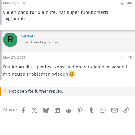
May 27, 2007
#4
vielen dank für die hilfe, hat super funktioniert!
:bigthumb:
raman
R
Expert-Visiting Fellow
May 27, 2007
#5
Denke an die Updates, sonst sehen wir dich hier schnell
mit neuen Problemen wieder!
Not open for further replies.
Facebook
X
Bluesky
LinkedIn
Reddit
Pinterest
Tumblr
WhatsApp
Email
Li
Share: