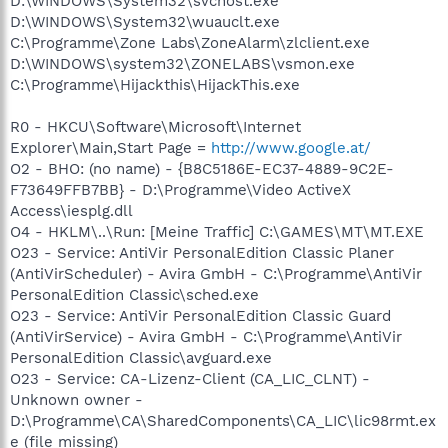
D:\WINDOWS\System32\svchost.exe
D:\WINDOWS\System32\wuauclt.exe
C:\Programme\Zone Labs\ZoneAlarm\zlclient.exe
D:\WINDOWS\system32\ZONELABS\vsmon.exe
C:\Programme\Hijackthis\HijackThis.exe
R0 - HKCU\Software\Microsoft\Internet
Explorer\Main,Start Page =
http://www.google.at/
O2 - BHO: (no name) - {B8C5186E-EC37-4889-9C2E-
F73649FFB7BB} - D:\Programme\Video ActiveX
Access\iesplg.dll
O4 - HKLM\..\Run: [Meine Traffic] C:\GAMES\MT\MT.EXE
O23 - Service: AntiVir PersonalEdition Classic Planer
(AntiVirScheduler) - Avira GmbH - C:\Programme\AntiVir
PersonalEdition Classic\sched.exe
O23 - Service: AntiVir PersonalEdition Classic Guard
(AntiVirService) - Avira GmbH - C:\Programme\AntiVir
PersonalEdition Classic\avguard.exe
O23 - Service: CA-Lizenz-Client (CA_LIC_CLNT) -
Unknown owner -
D:\Programme\CA\SharedComponents\CA_LIC\lic98rmt.ex
e (file missing)