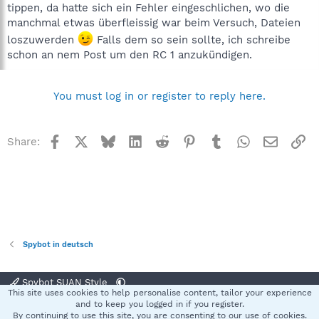
tippen, da hatte sich ein Fehler eingeschlichen, wo die
manchmal etwas überfleissig war beim Versuch, Dateien
loszuwerden
Falls dem so sein sollte, ich schreibe
schon an nem Post um den RC 1 anzukündigen.
You must log in or register to reply here.
Facebook
X
Bluesky
LinkedIn
Reddit
Pinterest
Tumblr
WhatsApp
Email
Li
Share:
Spybot in deutsch
Spybot SUAN Style
This site uses cookies to help personalise content, tailor your experience
Contact us
Terms and rules
Privacy policy
Help
Home
R
and to keep you logged in if you register.
S
By continuing to use this site, you are consenting to our use of cookies.