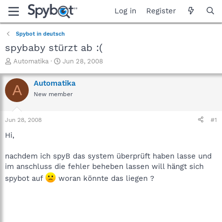
Log in
Register
Spybot in deutsch
spybaby stürzt ab :(
T
S
Automatika
Jun 28, 2008
h
t
r
a
Automatika
A
e
r
New member
a
t
d
d
s
a
Jun 28, 2008
#1
t
t
a
e
Hi,
r
t
nachdem ich spyB das system überprüft haben lasse und
e
im anschluss die fehler beheben lassen will hängt sich
r
spybot auf
woran könnte das liegen ?