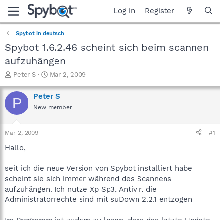
Log in
Register
Spybot in deutsch
Spybot 1.6.2.46 scheint sich beim scannen
aufzuhängen
T
S
Peter S
Mar 2, 2009
h
t
r
a
Peter S
P
e
r
New member
a
t
d
d
s
a
Mar 2, 2009
#1
t
t
a
e
Hallo,
r
t
seit ich die neue Version von Spybot installiert habe
e
scheint sie sich immer während des Scannens
r
aufzuhängen. Ich nutze Xp Sp3, Antivir, die
Administratorrechte sind mit suDown 2.2.1 entzogen.
Im Programm ist zudem zu lesen, dass das letzte Update