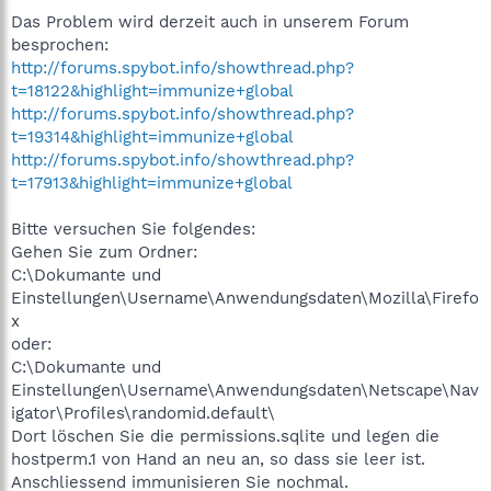
Das Problem wird derzeit auch in unserem Forum
besprochen:
http://forums.spybot.info/showthread.php?
t=18122&highlight=immunize+global
http://forums.spybot.info/showthread.php?
t=19314&highlight=immunize+global
http://forums.spybot.info/showthread.php?
t=17913&highlight=immunize+global
Bitte versuchen Sie folgendes:
Gehen Sie zum Ordner:
C:\Dokumante und
Einstellungen\Username\Anwendungsdaten\Mozilla\Firefo
x
oder:
C:\Dokumante und
Einstellungen\Username\Anwendungsdaten\Netscape\Nav
igator\Profiles\randomid.default\
Dort löschen Sie die permissions.sqlite und legen die
hostperm.1 von Hand an neu an, so dass sie leer ist.
Anschliessend immunisieren Sie nochmal.