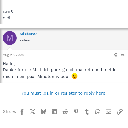
Gruß
didi
MisterW
M
Retired
Aug 27, 2008
#6
Hallo,
Danke für die Mail. Ich guck gleich mal rein und melde
mich in ein paar Minuten wieder
You must log in or register to reply here.
Facebook
X
Bluesky
LinkedIn
Reddit
Pinterest
Tumblr
WhatsApp
Email
Li
Share: