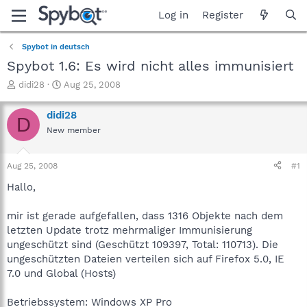
Log in
Register
Spybot in deutsch
Spybot 1.6: Es wird nicht alles immunisiert
T
S
didi28
Aug 25, 2008
h
t
r
a
didi28
D
e
r
New member
a
t
d
d
s
a
Aug 25, 2008
#1
t
t
a
e
Hallo,
r
t
mir ist gerade aufgefallen, dass 1316 Objekte nach dem
e
letzten Update trotz mehrmaliger Immunisierung
r
ungeschützt sind (Geschützt 109397, Total: 110713). Die
ungeschützten Dateien verteilen sich auf Firefox 5.0, IE
7.0 und Global (Hosts)
Betriebssystem: Windows XP Pro