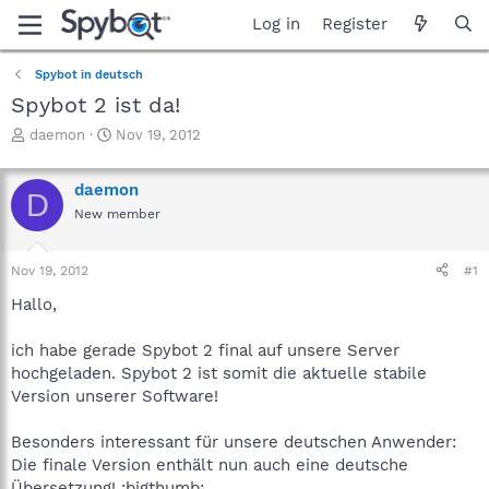
Log in
Register
Spybot in deutsch
Spybot 2 ist da!
T
S
daemon
Nov 19, 2012
h
t
r
a
daemon
e
r
D
a
t
New member
d
d
s
a
Nov 19, 2012
#1
t
t
a
e
Hallo,
r
t
ich habe gerade Spybot 2 final auf unsere Server
e
r
hochgeladen. Spybot 2 ist somit die aktuelle stabile
Version unserer Software!
Besonders interessant für unsere deutschen Anwender:
Die finale Version enthält nun auch eine deutsche
Übersetzung! :bigthumb: