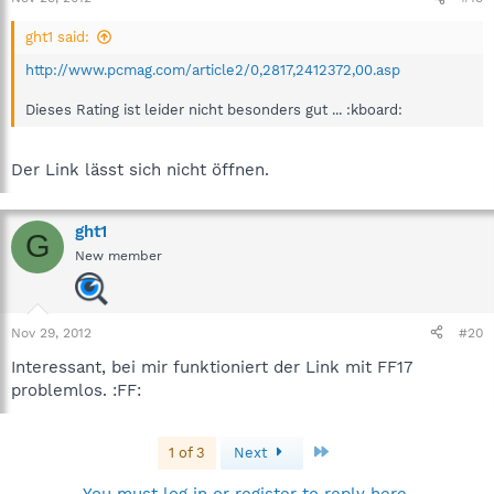
ght1 said:
http://www.pcmag.com/article2/0,2817,2412372,00.asp
Dieses Rating ist leider nicht besonders gut ... :kboard:
Der Link lässt sich nicht öffnen.
ght1
G
New member
Nov 29, 2012
#20
Interessant, bei mir funktioniert der Link mit FF17
problemlos. :FF:
Last
1 of 3
Next
You must log in or register to reply here.