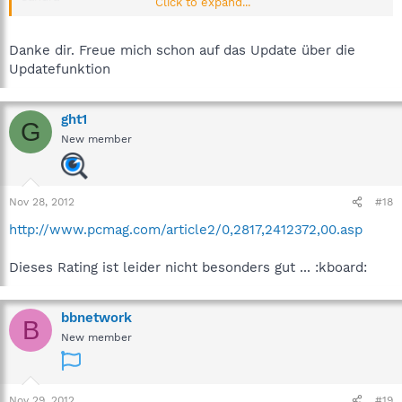
Click to expand...
Team Spybot
Danke dir. Freue mich schon auf das Update über die
Updatefunktion
ght1
G
New member
Nov 28, 2012
#18
http://www.pcmag.com/article2/0,2817,2412372,00.asp
Dieses Rating ist leider nicht besonders gut ... :kboard:
bbnetwork
B
New member
Nov 29, 2012
#19