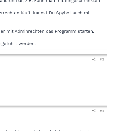
 ausführbar, z.B. kann man mit eingeschränkten
errechten läuft, kannst Du Spybot auch mit
user mit Adminrechten das Programm starten.
chgeführt werden.
#3
#4