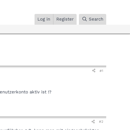
Log in
Register
Search
#1
nutzerkonto aktiv ist !?
#2