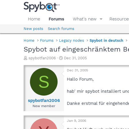
Home
Forums
What's new
Resource
New posts
Search forums
Home
Forums
Legacy nodes
Spybot in deutsch
Spybot auf eingeschränktem Be
T
S
spybotfan2006
Dec 31, 2005
h
t
r
a
Dec 31, 2005
e
r
S
a
t
Hallo Forum,
d
d
s
a
hab' mir spybot installiert u
t
t
a
e
spybotfan2006
Danke erstmal für eingehend
r
New member
t
e
r
Jan 9, 2006