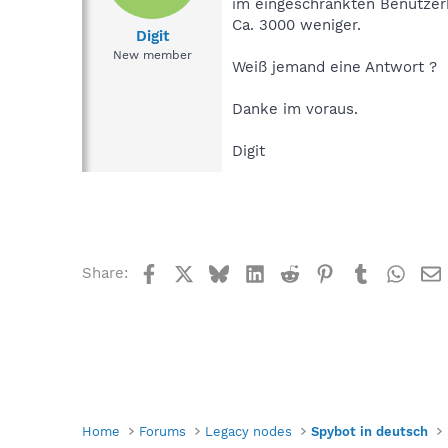
im eingeschränkten Benutzerk
Ca. 3000 weniger.
Digit
New member
Weiß jemand eine Antwort ?
Danke im voraus.
Digit
Facebook
X
Bluesky
LinkedIn
Reddit
Pinterest
Tumblr
What
Share:
Home
Forums
Legacy nodes
Spybot in deutsch