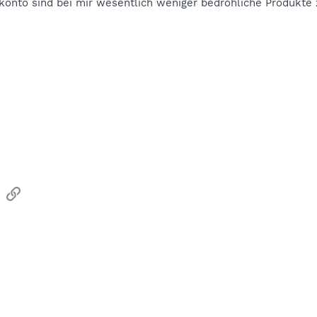
onto sind bei mir wesentlich weniger bedrohliche Produkte 
sApp
Email
Link