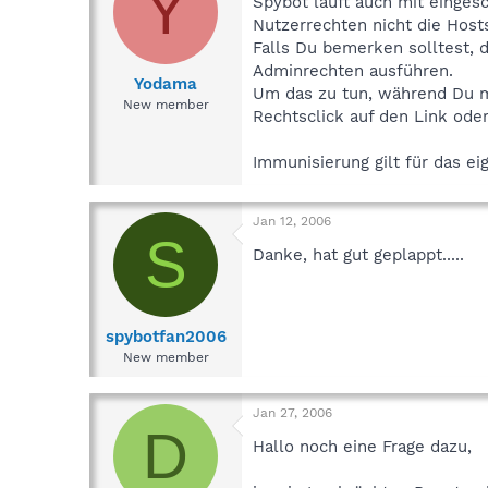
Y
Spybot läuft auch mit einges
Nutzerrechten nicht die Host
Falls Du bemerken solltest, 
Adminrechten ausführen.
Yodama
Um das zu tun, während Du mi
New member
Rechtsclick auf den Link ode
Immunisierung gilt für das e
Jan 12, 2006
S
Danke, hat gut geplappt.....
spybotfan2006
New member
Jan 27, 2006
D
Hallo noch eine Frage dazu,