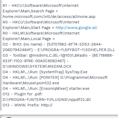
R1 - HKCU\Software\Microsoft\Internet
Explorer\Main,Search Page =
home.microsoft.com/intl/de/access/allinone.asp
R0 - HKCU\Software\Microsoft\Internet
Explorer\Main,Start Page =
http://www.google.at/
R0 - HKLM\Software\Microsoft\Internet
Explorer\Main,Local Page =
O2 - BHO: (no name) - {53707962-6F74-2D53-2644-
206D7942484F} - E:\PROGRA~1\SPYBOT~1\SDHELPER.DLL
O3 - Toolbar: @msdxmLC.dll,-1@1031,&Radio - {8E718888-
423F-11D2-876E-00A0C9082467} -
D:\WINDOWS\SYSTEM\MSDXM.OCX
O4 - HKLM\..\Run: [SystemTray] SysTray.Exe
O4 - HKLM\..\Run: [POINTER] D:\Programme\Microsoft
Hardware\Mouse\point32.exe
O4 - HKLM\..\Run: [EnsoniqMixer] starter.exe
O12 - Plugin for .pdf:
D:\PROGRA~1\INTERN~1\PLUGINS\nppdf32.dll
O13 - WWW. Prefix: http://