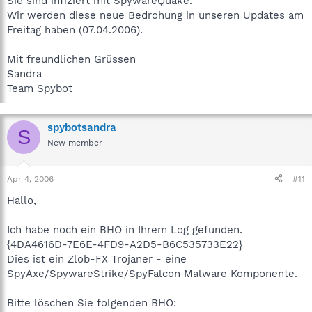
Sie sind infiziert mit SpywareQuake.
Wir werden diese neue Bedrohung in unseren Updates am
Freitag haben (07.04.2006).
Mit freundlichen Grüssen
Sandra
Team Spybot
spybotsandra
S
New member
Apr 4, 2006
#11
Hallo,
Ich habe noch ein BHO in Ihrem Log gefunden.
{4DA4616D-7E6E-4FD9-A2D5-B6C535733E22}
Dies ist ein Zlob-FX Trojaner - eine
SpyAxe/SpywareStrike/SpyFalcon Malware Komponente.
Bitte löschen Sie folgenden BHO: