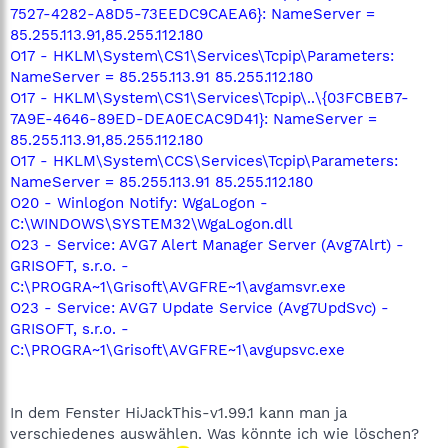
7527-4282-A8D5-73EEDC9CAEA6}: NameServer =
85.255.113.91,85.255.112.180
O17 - HKLM\System\CS1\Services\Tcpip\Parameters:
NameServer = 85.255.113.91 85.255.112.180
O17 - HKLM\System\CS1\Services\Tcpip\..\{03FCBEB7-
7A9E-4646-89ED-DEA0ECAC9D41}: NameServer =
85.255.113.91,85.255.112.180
O17 - HKLM\System\CCS\Services\Tcpip\Parameters:
NameServer = 85.255.113.91 85.255.112.180
O20 - Winlogon Notify: WgaLogon -
C:\WINDOWS\SYSTEM32\WgaLogon.dll
O23 - Service: AVG7 Alert Manager Server (Avg7Alrt) -
GRISOFT, s.r.o. -
C:\PROGRA~1\Grisoft\AVGFRE~1\avgamsvr.exe
O23 - Service: AVG7 Update Service (Avg7UpdSvc) -
GRISOFT, s.r.o. -
C:\PROGRA~1\Grisoft\AVGFRE~1\avgupsvc.exe
In dem Fenster HiJackThis-v1.99.1 kann man ja
verschiedenes auswählen. Was könnte ich wie löschen?