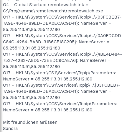
O4 - Global Startup: remotewatch.lnk =
C:\Programme\remotewatch\remotewatch.exe
O17 - HKLM\System\CCS\Services\Tcpip\..\{03FCBEB7-
7A9E-4646-89ED-DEA0ECAC9D41}: NameServer =
85.255.113.91,85.255.112.180
O17 - HKLM\System\CCS\Services\Tcpip\..\{0A0FDCDD-
C84C-4284-BA8D-31B6CF18C295}: NameServer =
85.255.113.91 85.255.112.180
O17 - HKLM\System\CCS\Services\Tcpip\..\{4BE4D484-
7527-4282-A8D5-73EEDC9CAEA6}: NameServer =
85.255.113.91,85.255.112.180
O17 - HKLM\System\CS1\Services\Tcpip\Parameters:
NameServer = 85.255.113.91 85.255.112.180
O17 - HKLM\System\CS1\Services\Tcpip\..\{03FCBEB7-
7A9E-4646-89ED-DEA0ECAC9D41}: NameServer =
85.255.113.91,85.255.112.180
O17 - HKLM\System\CCS\Services\Tcpip\Parameters:
NameServer = 85.255.113.91 85.255.112.180
Mit freundlichen Grüssen
Sandra