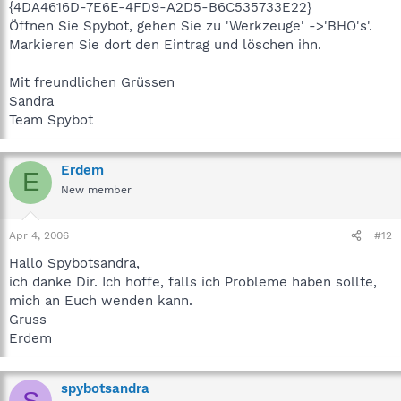
{4DA4616D-7E6E-4FD9-A2D5-B6C535733E22}
Öffnen Sie Spybot, gehen Sie zu 'Werkzeuge' ->'BHO's'.
Markieren Sie dort den Eintrag und löschen ihn.
Mit freundlichen Grüssen
Sandra
Team Spybot
Erdem
E
New member
Apr 4, 2006
#12
Hallo Spybotsandra,
ich danke Dir. Ich hoffe, falls ich Probleme haben sollte,
mich an Euch wenden kann.
Gruss
Erdem
spybotsandra
S