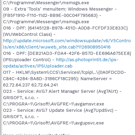
C:\Programme\Messenger\msmsgs.exe
O9 - Extra 'Tools' menuitem: Windows Messenger -
{FB5F1910-F110-11d2-BB9E-00C04F795683} -
C:\Programme\Messenger\msmsgs.exe
O16 - DPF: {6414512B-B978-451D-A0D8-FCFDF33E833C}
(WUWebControl Class) -
http://update.microsoft.com/windowsupdate/v6/V5Contro
ls/en/x86/client/wuweb_site.cab?1126908950416
O16 - DPF: {DEB21AD3-FDA4-42F6-B57D-EE696A675EE8}
(IPSUploader Control) -
http://as.photoprintit.de/ips-
opdata/activex/IPSUploader.cab
O17 - HKLM\System\CCS\Services\Tcpip\..\{0A0FDCDD-
C84C-4284-BA8D-31B6CF18C295}: NameServer =
62.72.64.237 62.72.64.241
O23 - Service: AVG7 Alert Manager Server (Avg7Alrt) -
GRISOFT, s.r.o. -
C:\PROGRA~1\Grisoft\AVGFRE~1\avgamsvr.exe
O23 - Service: AVG7 Update Service (Avg7UpdSvc) -
GRISOFT, s.r.o. -
C:\PROGRA~1\Grisoft\AVGFRE~1\avgupsvc.exe