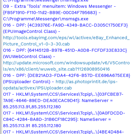
O9 - Extra 'Tools' menuitem: Windows Messenger -
{FB5F1910-F110-11d2-BB9E-00C04F795683} -
C:\Programme\Messenger\msmsgs.exe
O16 - DPF: {4C39376E-FA9D-4349-BACC-D305C1750EF3}
(EPUImageControl Class) -
http://tools.ebayimg.com/eps/wl/activex/eBay_Enhanced_
Picture_Control_v1-0-3-30.cab
O16 - DPF: {6414512B-B978-451D-A0D8-FCFDF33E833C}
(WUWebControl Class) -
http://update.microsoft.com/windowsupdate/v6/V5Contro
ls/en/x86/client/wuweb_site.cab?1126908950416
O16 - DPF: {DEB21AD3-FDA4-42F6-B57D-EE696A675EE8}
(IPSUploader Control) -
http://as.photoprintit.de/ips-
opdata/activex/IPSUploader.cab
O17 - HKLM\System\CCS\Services\Tcpip\..\{03FCBEB7-
7A9E-4646-89ED-DEA0ECAC9D41}: NameServer =
85.255.113.91,85.255.112.180
O17 - HKLM\System\CCS\Services\Tcpip\..\{0A0FDCDD-
C84C-4284-BA8D-31B6CF18C295}: NameServer =
85.255.113.91 85.255.112.180
O17 - HKLM\System\CCS\Services\Tcpip\..\{4BE4D484-