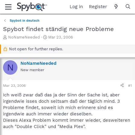
Log in
Register
Spybot in deutsch
Spybot findet ständig neue Probleme
T
S
NoNameNeeded
Mar 23, 2006
h
t
r
a
Not open for further replies.
e
r
a
t
NoNameNeeded
d
d
N
s
a
New member
t
t
a
e
Mar 23, 2006
#1
r
t
Ich weiß zwar daß das ja der Sinn der Sache ist, aber
e
irgendwie isses doch seltsam daß der täglich mind. 3
r
Probleme findet, soweit ich mich erinnere sind es
irgendwie auch immer wieder dieselben.
Dieses Alexa Problem kommt immer wieder, desweiteren
auch "Double Click" und "Media Plex".