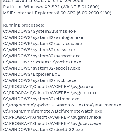
Scan saved at 00:12:10, on 04.04.2006
Platform: Windows XP SP2 (WinNT 5.01.2600)
MSIE: Internet Explorer v6.00 SP2 (6.00.2900.2180)
Running processes:
C:\WINDOWS\System32\smss.exe
C:\WINDOWS\system32\winlogon.exe
C:\WINDOWS\system32\services.exe
C:\WINDOWS\system32\lsass.exe
C:\WINDOWS\system32\svchost.exe
C:\WINDOWS\System32\svchost.exe
C:\WINDOWS\system32\spoolsv.exe
C:\WINDOWS\Explorer.EXE
C:\WINDOWS\system32\nvctrl.exe
C:\PROGRA~1\Grisoft\AVGFRE~1\avgcc.exe
C:\PROGRA~1\Grisoft\AVGFRE~1\avgemc.exe
C:\WINDOWS\system32\ctfmon.exe
C:\Programme\Spybot - Search & Destroy\TeaTimer.exe
C:\Programme\remotewatch\remotewatch.exe
C:\PROGRA~1\Grisoft\AVGFRE~1\avgamsvr.exe
C:\PROGRA~1\Grisoft\AVGFRE~1\avgupsvc.exe
C:\WINDOWS\system32\devldr32.exe