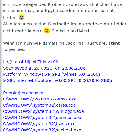
ich habe folegendes Problem, so etwas ähnliches hatte
ich schon mal, und Spybotsandra konnte mir damals
helfen
.
Also ich kann meine Startseite im Internetexplorer leider
nicht mehr ändern.
Sie ist deaktiviert.
Wenn ich nun wie damals "HiJackThis" ausführe, steht
folgendes:
Logfile of HijackThis v1.99.1
Scan saved at 20:00:23, on 28.08.2006
Platform: Windows XP SP2 (WinNT 5.01.2600)
MSIE: Internet Explorer v6.00 SP2 (6.00.2900.2180)
Running processes:
C:\WINDOWS\System32\smss.exe
C:\WINDOWS\system32\csrss.exe
C:\WINDOWS\system32\winlogon.exe
C:\WINDOWS\system32\services.exe
C:\WINDOWS\system32\lsass.exe
C:\WINDOWS\system32\svchost.exe