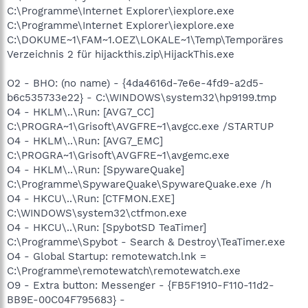
C:\Programme\Internet Explorer\iexplore.exe
C:\Programme\Internet Explorer\iexplore.exe
C:\DOKUME~1\FAM~1.OEZ\LOKALE~1\Temp\Temporäres
Verzeichnis 2 für hijackthis.zip\HijackThis.exe
O2 - BHO: (no name) - {4da4616d-7e6e-4fd9-a2d5-
b6c535733e22} - C:\WINDOWS\system32\hp9199.tmp
O4 - HKLM\..\Run: [AVG7_CC]
C:\PROGRA~1\Grisoft\AVGFRE~1\avgcc.exe /STARTUP
O4 - HKLM\..\Run: [AVG7_EMC]
C:\PROGRA~1\Grisoft\AVGFRE~1\avgemc.exe
O4 - HKLM\..\Run: [SpywareQuake]
C:\Programme\SpywareQuake\SpywareQuake.exe /h
O4 - HKCU\..\Run: [CTFMON.EXE]
C:\WINDOWS\system32\ctfmon.exe
O4 - HKCU\..\Run: [SpybotSD TeaTimer]
C:\Programme\Spybot - Search & Destroy\TeaTimer.exe
O4 - Global Startup: remotewatch.lnk =
C:\Programme\remotewatch\remotewatch.exe
O9 - Extra button: Messenger - {FB5F1910-F110-11d2-
BB9E-00C04F795683} -