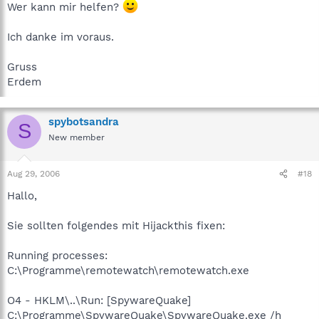
Wer kann mir helfen?
Ich danke im voraus.
Gruss
Erdem
spybotsandra
S
New member
Aug 29, 2006
#18
Hallo,
Sie sollten folgendes mit Hijackthis fixen:
Running processes:
C:\Programme\remotewatch\remotewatch.exe
O4 - HKLM\..\Run: [SpywareQuake]
C:\Programme\SpywareQuake\SpywareQuake.exe /h