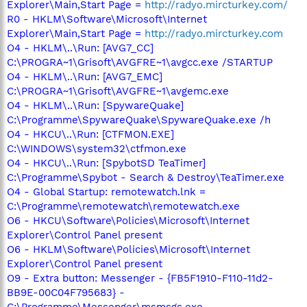
Explorer\Main,Start Page =
http://radyo.mircturkey.com/
R0 - HKLM\Software\Microsoft\Internet
Explorer\Main,Start Page =
http://radyo.mircturkey.com
O4 - HKLM\..\Run: [AVG7_CC]
C:\PROGRA~1\Grisoft\AVGFRE~1\avgcc.exe /STARTUP
O4 - HKLM\..\Run: [AVG7_EMC]
C:\PROGRA~1\Grisoft\AVGFRE~1\avgemc.exe
O4 - HKLM\..\Run: [SpywareQuake]
C:\Programme\SpywareQuake\SpywareQuake.exe /h
O4 - HKCU\..\Run: [CTFMON.EXE]
C:\WINDOWS\system32\ctfmon.exe
O4 - HKCU\..\Run: [SpybotSD TeaTimer]
C:\Programme\Spybot - Search & Destroy\TeaTimer.exe
O4 - Global Startup: remotewatch.lnk =
C:\Programme\remotewatch\remotewatch.exe
O6 - HKCU\Software\Policies\Microsoft\Internet
Explorer\Control Panel present
O6 - HKLM\Software\Policies\Microsoft\Internet
Explorer\Control Panel present
O9 - Extra button: Messenger - {FB5F1910-F110-11d2-
BB9E-00C04F795683} -
C:\Programme\Messenger\msmsgs.exe