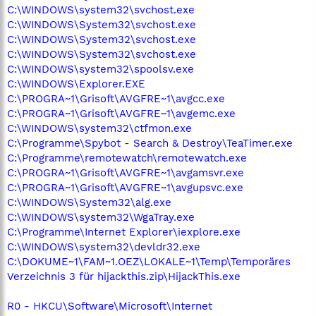
C:\WINDOWS\system32\svchost.exe
C:\WINDOWS\System32\svchost.exe
C:\WINDOWS\System32\svchost.exe
C:\WINDOWS\System32\svchost.exe
C:\WINDOWS\system32\spoolsv.exe
C:\WINDOWS\Explorer.EXE
C:\PROGRA~1\Grisoft\AVGFRE~1\avgcc.exe
C:\PROGRA~1\Grisoft\AVGFRE~1\avgemc.exe
C:\WINDOWS\system32\ctfmon.exe
C:\Programme\Spybot - Search & Destroy\TeaTimer.exe
C:\Programme\remotewatch\remotewatch.exe
C:\PROGRA~1\Grisoft\AVGFRE~1\avgamsvr.exe
C:\PROGRA~1\Grisoft\AVGFRE~1\avgupsvc.exe
C:\WINDOWS\System32\alg.exe
C:\WINDOWS\system32\WgaTray.exe
C:\Programme\Internet Explorer\iexplore.exe
C:\WINDOWS\system32\devldr32.exe
C:\DOKUME~1\FAM~1.OEZ\LOKALE~1\Temp\Temporäres
Verzeichnis 3 für hijackthis.zip\HijackThis.exe
R0 - HKCU\Software\Microsoft\Internet