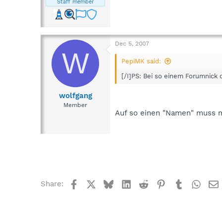
Staff member
Dec 5, 2007
W
PepiMK said:
[/I]PS: Bei so einem Forumnick d
wolfgang
Member
Auf so einen "Namen" muss 
Facebook
X
Bluesky
LinkedIn
Reddit
Pinterest
Tumblr
What
Share: