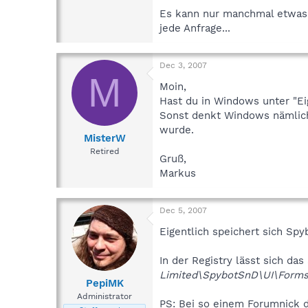
Es kann nur manchmal etwas 
jede Anfrage...
Dec 3, 2007
M
Moin,
Hast du in Windows unter "E
Sonst denkt Windows nämlich,
wurde.
MisterW
Retired
Gruß,
Markus
Dec 5, 2007
Eigentlich speichert sich Sp
In der Registry lässt sich da
Limited\SpybotSnD\UI\Forms
PepiMK
Administrator
PS: Bei so einem Forumnick da