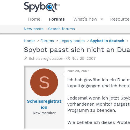
Home
Forums
What's new
Resource
New posts
Search forums
Home
Forums
Legacy nodes
Spybot in deutsch
Spybot passt sich nicht an Du
T
S
Scheissregistration
Nov 29, 2007
h
t
r
a
Nov 29, 2007
e
r
S
a
t
Ich hab gewöhnlich ein Dualm
d
d
kaputtgegangen und ich benu
s
a
t
t
Jedesmal wenn ich jetzt Spyb
a
e
Scheissregistrat
vorhandenen Monitor dargeste
r
ion
Programm zu beenden.
t
New member
e
r
Wie behebe ich dieses Proble