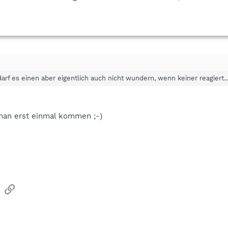
arf es einen aber eigentlich auch nicht wundern, wenn keiner reagiert..
man erst einmal kommen ;-)
sApp
Email
Link