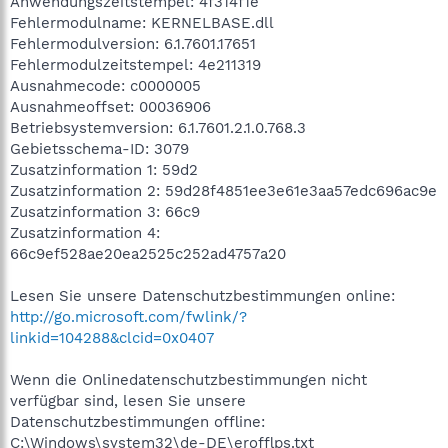
Anwendungszeitstempel: 4f314f1e
Fehlermodulname: KERNELBASE.dll
Fehlermodulversion: 6.1.7601.17651
Fehlermodulzeitstempel: 4e211319
Ausnahmecode: c0000005
Ausnahmeoffset: 00036906
Betriebsystemversion: 6.1.7601.2.1.0.768.3
Gebietsschema-ID: 3079
Zusatzinformation 1: 59d2
Zusatzinformation 2: 59d28f4851ee3e61e3aa57edc696ac9e
Zusatzinformation 3: 66c9
Zusatzinformation 4:
66c9ef528ae20ea2525c252ad4757a20
Lesen Sie unsere Datenschutzbestimmungen online:
http://go.microsoft.com/fwlink/?
linkid=104288&clcid=0x0407
Wenn die Onlinedatenschutzbestimmungen nicht
verfügbar sind, lesen Sie unsere
Datenschutzbestimmungen offline:
C:\Windows\system32\de-DE\erofflps.txt