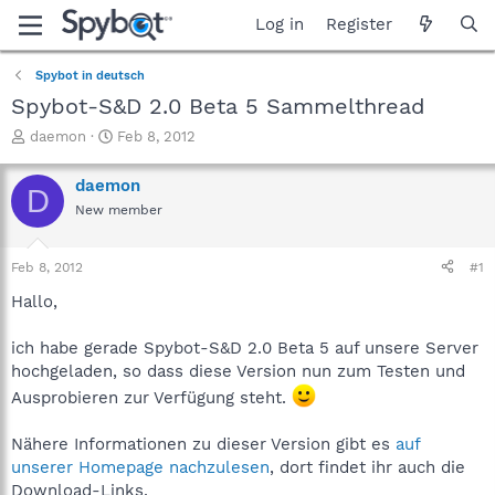
Log in
Register
Spybot in deutsch
Spybot-S&D 2.0 Beta 5 Sammelthread
T
S
daemon
Feb 8, 2012
h
t
r
a
daemon
D
e
r
New member
a
t
d
d
s
a
Feb 8, 2012
#1
t
t
a
e
Hallo,
r
t
ich habe gerade Spybot-S&D 2.0 Beta 5 auf unsere Server
e
hochgeladen, so dass diese Version nun zum Testen und
r
Ausprobieren zur Verfügung steht.
Nähere Informationen zu dieser Version gibt es
auf
unserer Homepage nachzulesen
, dort findet ihr auch die
Download-Links.