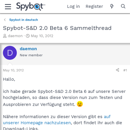
Log in
Register
Spybot in deutsch
Spybot-S&D 2.0 Beta 6 Sammelthread
T
S
daemon
May 10, 2012
h
t
r
a
daemon
D
e
r
New member
a
t
d
d
s
a
May 10, 2012
#1
t
t
a
e
Hallo,
r
t
ich habe gerade Spybot-S&D 2.0 Beta 6 auf unsere Server
e
hochgeladen, so dass diese Version nun zum Testen und
r
Ausprobieren zur Verfügung steht.
Nähere Informationen zu dieser Version gibt es
auf
unserer Homepage nachzulesen
, dort findet ihr auch die
Download-Links.