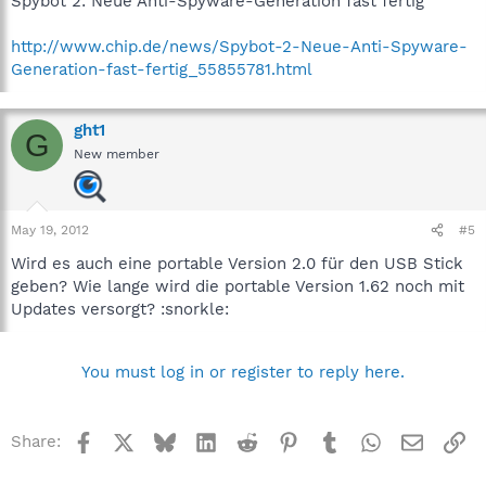
Spybot 2: Neue Anti-Spyware-Generation fast fertig
http://www.chip.de/news/Spybot-2-Neue-Anti-Spyware-
Generation-fast-fertig_55855781.html
ght1
G
New member
May 19, 2012
#5
Wird es auch eine portable Version 2.0 für den USB Stick
geben? Wie lange wird die portable Version 1.62 noch mit
Updates versorgt? :snorkle:
You must log in or register to reply here.
Facebook
X
Bluesky
LinkedIn
Reddit
Pinterest
Tumblr
WhatsApp
Email
Li
Share: