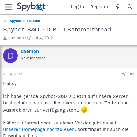
Log in
Register
Spybot in deutsch
Spybot-S&D 2.0 RC 1 Sammelthread
T
S
daemon
Jul 4, 2012
h
t
r
a
daemon
D
e
r
New member
a
t
d
d
s
a
Jul 4, 2012
#1
t
t
a
e
Hallo,
r
t
ich habe gerade Spybot-S&D 2.0 RC 1 auf unsere Server
e
hochgeladen, so dass diese Version nun zum Testen und
r
Ausprobieren zur Verfügung steht.
Nähere Informationen zu dieser Version gibt es
auf
unserer Homepage nachzulesen
, dort findet ihr auch die
Download-Links.