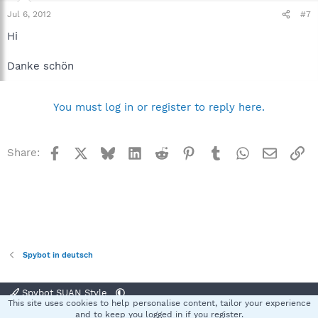
Jul 6, 2012
#7
Hi
Danke schön
You must log in or register to reply here.
Facebook
X
Bluesky
LinkedIn
Reddit
Pinterest
Tumblr
WhatsApp
Email
Li
Share:
Spybot in deutsch
Spybot SUAN Style
This site uses cookies to help personalise content, tailor your experience
Contact us
Terms and rules
Privacy policy
Help
Home
R
and to keep you logged in if you register.