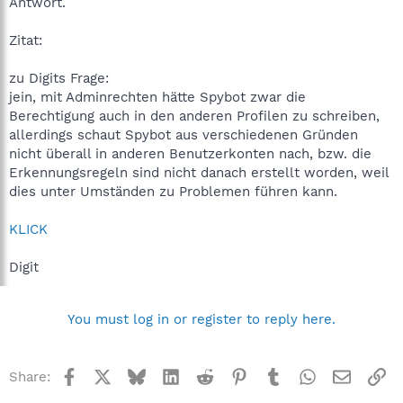
Antwort.
Zitat:
zu Digits Frage:
jein, mit Adminrechten hätte Spybot zwar die
Berechtigung auch in den anderen Profilen zu schreiben,
allerdings schaut Spybot aus verschiedenen Gründen
nicht überall in anderen Benutzerkonten nach, bzw. die
Erkennungsregeln sind nicht danach erstellt worden, weil
dies unter Umständen zu Problemen führen kann.
KLICK
Digit
You must log in or register to reply here.
Facebook
X
Bluesky
LinkedIn
Reddit
Pinterest
Tumblr
WhatsApp
Email
Li
Share: