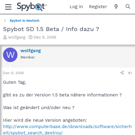
Log in
Register
Spybot in deutsch
Spybot SD 1.5 Beta / Info dazu ?
T
S
wolfgang
Dec 6, 2006
h
t
r
a
wolfgang
W
e
r
Member
a
t
d
d
s
a
Dec 6, 2006
#1
t
t
a
e
Guten Tag,
r
t
gibt es zu der Version 1.5 beta nähere Informationen ?
e
r
Was ist geändert und/oder neu ?
Hier wird die neue Version angeboten:
http://www.computerbase.de/downloads/software/sicherh
eit/spybot_search_destroy/