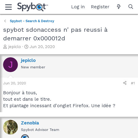
Log in
Register
Spybot - Search & Destroy
spybot sdonaccess n' pas reussi à
demarrer 0x000012d
T
S
jepiclo
Jun 20, 2020
h
t
r
a
jepiclo
J
e
r
New member
a
t
d
d
s
a
Jun 20, 2020
#1
t
t
a
e
Bonjour à tous,
r
tout est dans le titre.
t
Et plantage incessant d'onglet Firefox. Une idée ?
e
r
Zenobia
Spybot Advisor Team