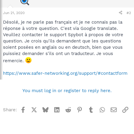
Jun 21, 2020
#2
Désolé, je ne parle pas français et je ne connais pas la
réponse à votre question. C'est via Google translate.
Veuillez contacter le support Spybot à propos de votre
question. Je crois qu'ils demandent que les questions
soient posées en anglais ou en deutsch, bien que vous
puissiez demander s'ils ont un traducteur. Je vous
remercie.
https://www.safer-networking.org/support/#contactform
You must log in or register to reply here.
Facebook
X
Bluesky
LinkedIn
Reddit
Pinterest
Tumblr
WhatsApp
Email
Li
Share: