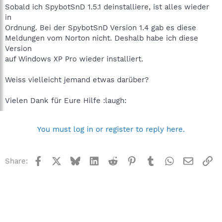
Sobald ich SpybotSnD 1.5.1 deinstalliere, ist alles wieder
in
Ordnung. Bei der SpybotSnD Version 1.4 gab es diese
Meldungen vom Norton nicht. Deshalb habe ich diese
Version
auf Windows XP Pro wieder installiert.
Weiss vielleicht jemand etwas darüber?
Vielen Dank für Eure Hilfe :laugh:
You must log in or register to reply here.
Facebook
X
Bluesky
LinkedIn
Reddit
Pinterest
Tumblr
WhatsApp
Email
Li
Share: