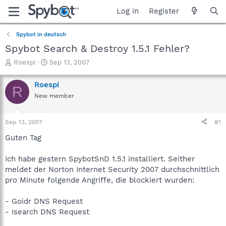
Log in
Register
Spybot in deutsch
Spybot Search & Destroy 1.5.1 Fehler?
T
S
Roespi
Sep 13, 2007
h
t
r
a
Roespi
R
e
r
New member
a
t
d
d
s
a
Sep 13, 2007
#1
t
t
a
e
Guten Tag
r
t
Ich habe gestern SpybotSnD 1.5.1 installiert. Seither
e
meldet der Norton Internet Security 2007 durchschnittlich
r
pro Minute folgende Angriffe, die blockiert wurden:
- Goidr DNS Request
- Isearch DNS Request