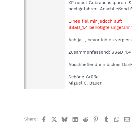
XP nebst Gebrauchsspuren-Sc
hochgefahren. Anschließend S
Eines fiel mir jedoch auf:
SS&D_1.4 benötigte ungefähr 
Ach ja..., bevor ich es verges
Zusammenfassend: SS&D_1.4 lä
Abschließend ein dickes Dank
Schöne Grüße
Miguel C. Bauer
Facebook
X
Bluesky
LinkedIn
Reddit
Pinterest
Tumblr
What
Share: