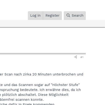
Log in
Register
Search
#1
er Scan nach zirka 20 Minuten unterbrochen und
te und das Scannen sogar auf "Höchster Stufe"
nspruchung bedeutete. Ich erwähne dies, da ich
 plötzlich abschaltet. Diese Möglichkeit
oblemfrei scannen konnte.
mtliche dafür in Frage kommenden