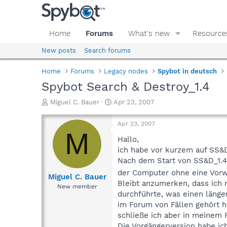
Home
Forums
What's new
Resource
New posts
Search forums
Home
Forums
Legacy nodes
Spybot in deutsch
Spybot Search & Destroy_1.4
T
S
Miguel C. Bauer
Apr 23, 2007
h
t
r
a
Apr 23, 2007
e
r
M
a
t
Hallo,
d
d
ich habe vor kurzem auf SS&D
s
a
Nach dem Start von SS&D_1.4
t
t
der Computer ohne eine Vorw
a
e
Miguel C. Bauer
Bleibt anzumerken, dass ich 
r
New member
t
durchführte, was einen länge
e
im Forum von Fällen gehört h
r
schließe ich aber in meinem 
Die Vorgängerversion habe ich