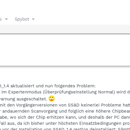
s
Spybot
_1.4 aktualisiert und nun folgendes Problem:
 im Expertenmodus (Überprüfungseinstellung Normal) wird d
arnung ausgeschaltet.
mit den Vorgängerversionen von SS&D keinerlei Probleme hat
r andauernden Scanvorgang und folglich eine höhere Chipbea
abe, wo sich der Chip erhitzen kann, und deshalb der PC dann
Fall aus, da ich bisher unter höchsten Einsatzbedingungen pr
 vor der Installation von SS&D_1.4 restlos deinstalliert: Sä