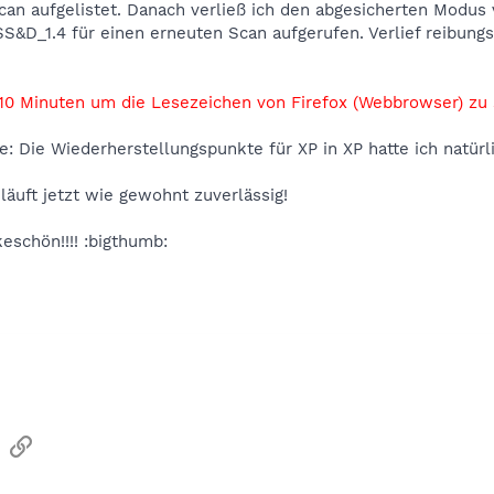
an aufgelistet. Danach verließ ich den abgesicherten Modus
S&D_1.4 für einen erneuten Scan aufgerufen. Verlief reibungs
10 Minuten um die Lesezeichen von Firefox (Webbrowser) zu 
se: Die Wiederherstellungspunkte für XP in XP hatte ich natürli
uft jetzt wie gewohnt zuverlässig!
eschön!!!! :bigthumb:
sApp
Email
Link