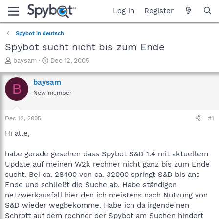
Log in
Register
Spybot in deutsch
Spybot sucht nicht bis zum Ende
T
S
baysam
Dec 12, 2005
h
t
r
a
baysam
B
e
r
New member
a
t
d
d
s
a
Dec 12, 2005
#1
t
t
a
e
Hi alle,
r
t
habe gerade gesehen dass Spybot S&D 1.4 mit aktuellem
e
Update auf meinen W2k rechner nicht ganz bis zum Ende
r
sucht. Bei ca. 28400 von ca. 32000 springt S&D bis ans
Ende und schließt die Suche ab. Habe ständigen
netzwerkausfall hier den ich meistens nach Nutzung von
S&D wieder wegbekomme. Habe ich da irgendeinen
Schrott auf dem rechner der Spybot am Suchen hindert