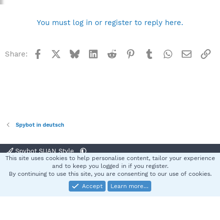
You must log in or register to reply here.
Facebook
X
Bluesky
LinkedIn
Reddit
Pinterest
Tumblr
WhatsApp
Email
Li
Share:
Spybot in deutsch
Spybot SUAN Style
This site uses cookies to help personalise content, tailor your experience
Contact us
Terms and rules
Privacy policy
Help
Home
R
and to keep you logged in if you register.
S
By continuing to use this site, you are consenting to our use of cookies.
S
Accept
Learn more…
®
Community platform by XenForo
© 2010-2025 XenForo Ltd.