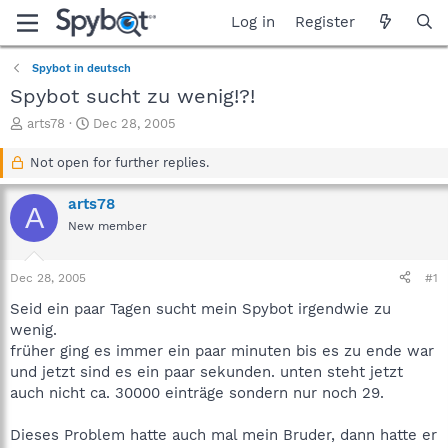
Log in
Register
Spybot in deutsch
Spybot sucht zu wenig!?!
T
S
arts78
Dec 28, 2005
h
t
r
a
Not open for further replies.
e
r
a
t
arts78
A
d
d
New member
s
a
t
t
a
e
Dec 28, 2005
#1
r
t
Seid ein paar Tagen sucht mein Spybot irgendwie zu
e
wenig.
r
früher ging es immer ein paar minuten bis es zu ende war
und jetzt sind es ein paar sekunden. unten steht jetzt
auch nicht ca. 30000 einträge sondern nur noch 29.
Dieses Problem hatte auch mal mein Bruder, dann hatte er