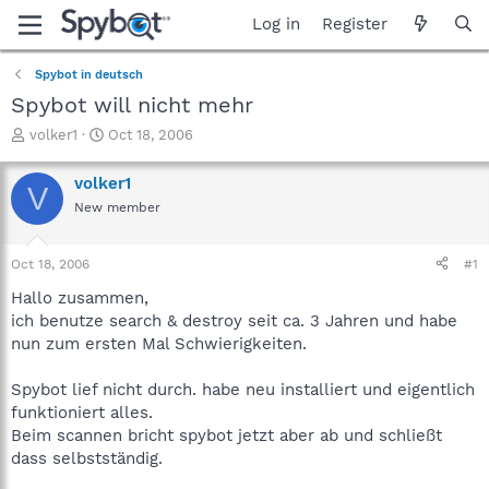
Log in
Register
Spybot in deutsch
Spybot will nicht mehr
T
S
volker1
Oct 18, 2006
h
t
r
a
volker1
V
e
r
New member
a
t
d
d
s
a
Oct 18, 2006
#1
t
t
a
e
Hallo zusammen,
r
ich benutze search & destroy seit ca. 3 Jahren und habe
t
nun zum ersten Mal Schwierigkeiten.
e
r
Spybot lief nicht durch. habe neu installiert und eigentlich
funktioniert alles.
Beim scannen bricht spybot jetzt aber ab und schließt
dass selbstständig.