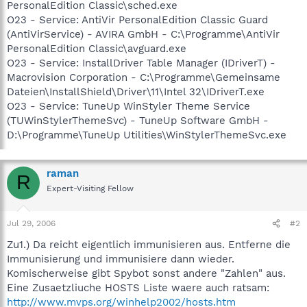
PersonalEdition Classic\sched.exe
O23 - Service: AntiVir PersonalEdition Classic Guard
(AntiVirService) - AVIRA GmbH - C:\Programme\AntiVir
PersonalEdition Classic\avguard.exe
O23 - Service: InstallDriver Table Manager (IDriverT) -
Macrovision Corporation - C:\Programme\Gemeinsame
Dateien\InstallShield\Driver\11\Intel 32\IDriverT.exe
O23 - Service: TuneUp WinStyler Theme Service
(TUWinStylerThemeSvc) - TuneUp Software GmbH -
D:\Programme\TuneUp Utilities\WinStylerThemeSvc.exe
raman
R
Expert-Visiting Fellow
Jul 29, 2006
#2
Zu1.) Da reicht eigentlich immunisieren aus. Entferne die
Immunisierung und immunisiere dann wieder.
Komischerweise gibt Spybot sonst andere "Zahlen" aus.
Eine Zusaetzliuche HOSTS Liste waere auch ratsam:
http://www.mvps.org/winhelp2002/hosts.htm