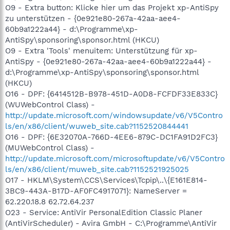
O9 - Extra button: Klicke hier um das Projekt xp-AntiSpy
zu unterstützen - {0e921e80-267a-42aa-aee4-
60b9a1222a44} - d:\Programme\xp-
AntiSpy\sponsoring\sponsor.html (HKCU)
O9 - Extra 'Tools' menuitem: Unterstützung für xp-
AntiSpy - {0e921e80-267a-42aa-aee4-60b9a1222a44} -
d:\Programme\xp-AntiSpy\sponsoring\sponsor.html
(HKCU)
O16 - DPF: {6414512B-B978-451D-A0D8-FCFDF33E833C}
(WUWebControl Class) -
http://update.microsoft.com/windowsupdate/v6/V5Contro
ls/en/x86/client/wuweb_site.cab?1152520844441
O16 - DPF: {6E32070A-766D-4EE6-879C-DC1FA91D2FC3}
(MUWebControl Class) -
http://update.microsoft.com/microsoftupdate/v6/V5Contro
ls/en/x86/client/muweb_site.cab?1152521925025
O17 - HKLM\System\CCS\Services\Tcpip\..\{E161E814-
3BC9-443A-B17D-AF0FC4917071}: NameServer =
62.220.18.8 62.72.64.237
O23 - Service: AntiVir PersonalEdition Classic Planer
(AntiVirScheduler) - Avira GmbH - C:\Programme\AntiVir