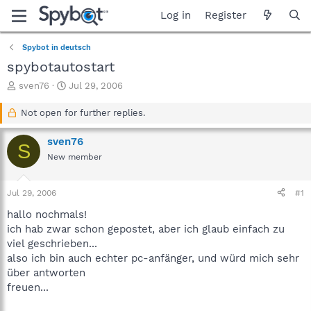
Log in
Register
Spybot in deutsch
spybotautostart
T
S
sven76
Jul 29, 2006
h
t
r
a
Not open for further replies.
e
r
a
t
sven76
S
d
d
New member
s
a
t
t
a
e
Jul 29, 2006
#1
r
t
hallo nochmals!
e
ich hab zwar schon gepostet, aber ich glaub einfach zu
r
viel geschrieben...
also ich bin auch echter pc-anfänger, und würd mich sehr
über antworten
freuen...