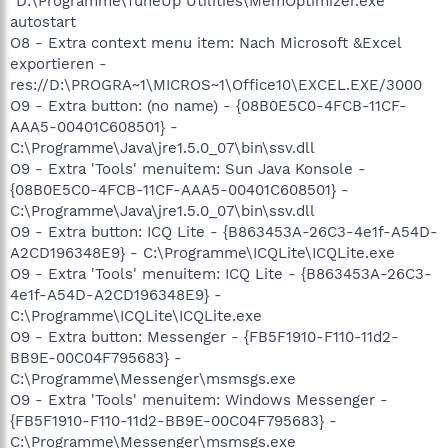
"D:\Programme\TuneUp Utilities\MemOptimizer.exe"
autostart
O8 - Extra context menu item: Nach Microsoft &Excel
exportieren -
res://D:\PROGRA~1\MICROS~1\Office10\EXCEL.EXE/3000
O9 - Extra button: (no name) - {08B0E5C0-4FCB-11CF-
AAA5-00401C608501} -
C:\Programme\Java\jre1.5.0_07\bin\ssv.dll
O9 - Extra 'Tools' menuitem: Sun Java Konsole -
{08B0E5C0-4FCB-11CF-AAA5-00401C608501} -
C:\Programme\Java\jre1.5.0_07\bin\ssv.dll
O9 - Extra button: ICQ Lite - {B863453A-26C3-4e1f-A54D-
A2CD196348E9} - C:\Programme\ICQLite\ICQLite.exe
O9 - Extra 'Tools' menuitem: ICQ Lite - {B863453A-26C3-
4e1f-A54D-A2CD196348E9} -
C:\Programme\ICQLite\ICQLite.exe
O9 - Extra button: Messenger - {FB5F1910-F110-11d2-
BB9E-00C04F795683} -
C:\Programme\Messenger\msmsgs.exe
O9 - Extra 'Tools' menuitem: Windows Messenger -
{FB5F1910-F110-11d2-BB9E-00C04F795683} -
C:\Programme\Messenger\msmsgs.exe