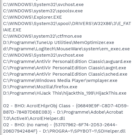
C:\WINDOWS\System32\svchost.exe
C:\WINDOWS\system32\spoolsv.exe
C:\WINDOWS\Explorer.EXE
C:\WINDOWS\System32\spool\DRIVERS\W32X86\3\E_FAT
IAIE.EXE
C:\WINDOWS\system32\ctfmon.exe
D:\Programme\TuneUp Utilities\MemOptimizer.exe
d:\Programme\Logitech\MouseWare\system\em_exec.exe
C:\WINDOWS\System32\svchost.exe
C:\Programme\AntiVir PersonalEdition Classic\avguard.exe
C:\Programme\AntiVir PersonalEdition Classic\avgnt.exe
C:\Programme\AntiVir PersonalEdition Classic\sched.exe
C:\Programme\Windows Media Player\wmplayer.exe
D:\Programme\Mozilla\firefox.exe
D:\Programme\HiJack This\hijackthis_199\HijackThis.exe
O2 - BHO: AcroIEHlprObj Class - {06849E9F-C8D7-4D59-
B87D-784B7D6BE0B3} - D:\Programme\Adobe\Acrobat
7.0\ActiveX\AcroIEHelper.dll
O2 - BHO: (no name) - {53707962-6F74-2D53-2644-
206D7942484F} - D:\PROGRA~1\SPYBOT~1\SDHelper.dll