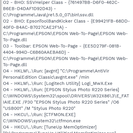
O2 - BHO: SSVHelper Class - {761497BB-D6F0-462C-
B6EB-D4DAF1D92D43} -
C:\Programme\Java\jre1.5.0_07\bin\ssv.dll
O2 - BHO: EpsonToolBandKicker Class - {E99421FB-68DD-
40F0-B4AC-B7027CAE2F1A} -
C:\Programme\EPSON\EPSON Web-To-Page\EPSON Web-
To-Page.dll
O3 - Toolbar: EPSON Web-To-Page - {EE5D279F-081B-
4404-994D-C6B60AAEBA6D} -
C:\Programme\EPSON\EPSON Web-To-Page\EPSON Web-
To-Page.dll
O4 - HKLM\..\Run: [avgnt] "C:\Programme\AntiVir
PersonalEdition Classic\avgnt.exe" /min
O4 - HKLM\..\Run: [Logitech Utility] Logi_MwX.Exe
O4 - HKLM\..\Run: [EPSON Stylus Photo R220 Series]
C:\WINDOWS\System32\spool\DRIVERS\W32X86\3\E_FAT
IAIE.EXE /P30 "EPSON Stylus Photo R220 Series" /O6
"USB001" /M "Stylus Photo R220"
O4 - HKCU\..\Run: [CTFMON.EXE]
C:\WINDOWS\system32\ctfmon.exe
O4 - HKCU\..\Run: [TuneUp MemOptimizer]