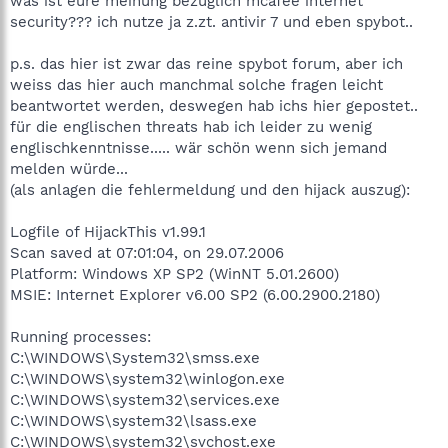
was ist eure meinung bezüglich mcafee internet
security??? ich nutze ja z.zt. antivir 7 und eben spybot..
p.s. das hier ist zwar das reine spybot forum, aber ich
weiss das hier auch manchmal solche fragen leicht
beantwortet werden, deswegen hab ichs hier gepostet..
für die englischen threats hab ich leider zu wenig
englischkenntnisse..... wär schön wenn sich jemand
melden würde...
(als anlagen die fehlermeldung und den hijack auszug):
Logfile of HijackThis v1.99.1
Scan saved at 07:01:04, on 29.07.2006
Platform: Windows XP SP2 (WinNT 5.01.2600)
MSIE: Internet Explorer v6.00 SP2 (6.00.2900.2180)
Running processes:
C:\WINDOWS\System32\smss.exe
C:\WINDOWS\system32\winlogon.exe
C:\WINDOWS\system32\services.exe
C:\WINDOWS\system32\lsass.exe
C:\WINDOWS\system32\svchost.exe