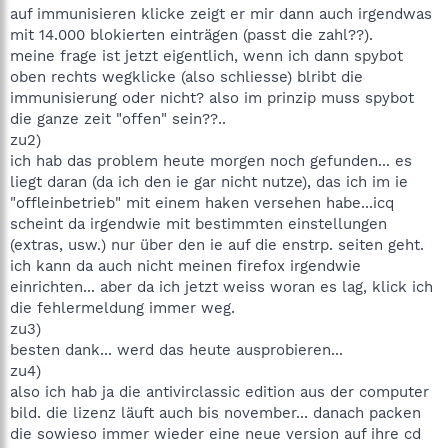
auf immunisieren klicke zeigt er mir dann auch irgendwas
mit 14.000 blokierten einträgen (passt die zahl??).
meine frage ist jetzt eigentlich, wenn ich dann spybot
oben rechts wegklicke (also schliesse) blribt die
immunisierung oder nicht? also im prinzip muss spybot
die ganze zeit "offen" sein??..
zu2)
ich hab das problem heute morgen noch gefunden... es
liegt daran (da ich den ie gar nicht nutze), das ich im ie
"offleinbetrieb" mit einem haken versehen habe...icq
scheint da irgendwie mit bestimmten einstellungen
(extras, usw.) nur über den ie auf die enstrp. seiten geht.
ich kann da auch nicht meinen firefox irgendwie
einrichten... aber da ich jetzt weiss woran es lag, klick ich
die fehlermeldung immer weg.
zu3)
besten dank... werd das heute ausprobieren...
zu4)
also ich hab ja die antivirclassic edition aus der computer
bild. die lizenz läuft auch bis november... danach packen
die sowieso immer wieder eine neue version auf ihre cd