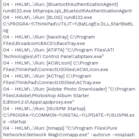
O4 - HKLM\..\Run: [BluetoothAuthenticationAgent]
rundll32.exe bthprops.cpl,,BluetoothAuthenticationAgent
O4 - HKLM\..\Run: [BLOG] rundll32.exe
C:\PROGRA~1\ThinkPad\UTILIT~1\BatLogEx.DLL,StartBattL
og
O4 - HKLM\..\Run: [bacstray] C:\Program
Files\Broadcom\BACS\\BacsTray.exe
O4 - HKLM\..\Run: [ATIPTA] "C:\Program Files\ATI
Technologies\ATI Control Panel\atiptaxx.exe"
O4 - HKLM\..\Run: [ACWLIcon] C:\Program
Files\ThinkPad\ConnectUtilities\ACWLIcon.exe
O4 - HKLM\..\Run: [ACTray] C:\Program
Files\ThinkPad\ConnectUtilities\ACTray.exe
O4 - HKLM\..\Run: [Adobe Photo Downloader] "C:\Program
Files\Adobe\Photoshop Album Starter
Edition\3.0\Apps\apdproxy.exe"
O4 - HKLM\..\Run: [ISUSPM Startup]
C:\PROGRA~1\COMMON~1\INSTAL~1\UPDATE~1\ISUSPM.ex
e -startup
O4 - HKLM\..\Run: [nmapp] "C:\Program Files\Pure
Networks\Network Magic\nmapp.exe" -autorun -nosplash