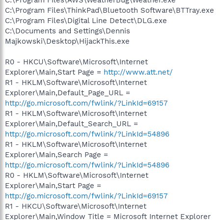
C:\Program Files\AWS\WeatherBug\Weather.exe
C:\Program Files\ThinkPad\Bluetooth Software\BTTray.exe
C:\Program Files\Digital Line Detect\DLG.exe
C:\Documents and Settings\Dennis
Majkowski\Desktop\HijackThis.exe
R0 - HKCU\Software\Microsoft\Internet
Explorer\Main,Start Page =
http://www.att.net/
R1 - HKLM\Software\Microsoft\Internet
Explorer\Main,Default_Page_URL =
http://go.microsoft.com/fwlink/?LinkId=69157
R1 - HKLM\Software\Microsoft\Internet
Explorer\Main,Default_Search_URL =
http://go.microsoft.com/fwlink/?LinkId=54896
R1 - HKLM\Software\Microsoft\Internet
Explorer\Main,Search Page =
http://go.microsoft.com/fwlink/?LinkId=54896
R0 - HKLM\Software\Microsoft\Internet
Explorer\Main,Start Page =
http://go.microsoft.com/fwlink/?LinkId=69157
R1 - HKCU\Software\Microsoft\Internet
Explorer\Main,Window Title = Microsoft Internet Explorer