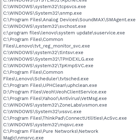
C:\WINDOWS\SYSTEM32\Rpcnet.exe
C:\WINDOWS\system32\tcpsvcs.exe
C:\WINDOWS\System32\snmp.exe
C:\Program Files\Analog Devices\SoundMAX\SMAgent.exe
C:\WINDOWS\system32\svchost.exe
c:\program files\lenovo\system update\suservice.exe
C:\Program Files\Common
Files\Lenovo\tvt_reg_monitor_svc.exe
C:\WINDOWS\system32\tlntsvr.exe
C:\WINDOWS\System32\TPHDEXLG.exe
C:\WINDOWS\system32\TpKmpSVC.exe
C:\Program Files\Common
Files\Lenovo\Scheduler\tvtsched.exe
C:\Program Files\UPHClean\uphclean.exe
D:\Program Files\Veoh\VeohClientService.exe
C:\Program Files\Yahoo!\Antivirus\VetMsg.exe
C:\WINDOWS\system32\ZoneLabs\vsmon.exe
C:\WINDOWS\System32\vssvc.exe
C:\Program Files\ThinkPad\ConnectUtilities\AcSvc.exe
C:\WINDOWS\system32\mqsvc.exe
C:\Program Files\Pure Networks\Network
Magic\nmsrvc.exe