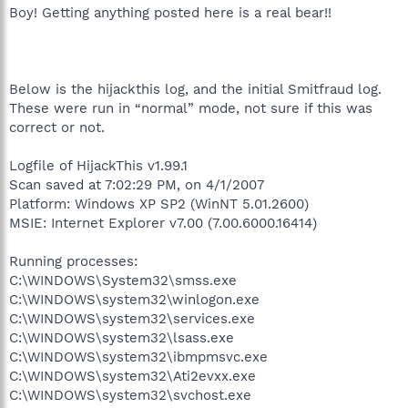
Boy! Getting anything posted here is a real bear!!
Below is the hijackthis log, and the initial Smitfraud log.
These were run in “normal” mode, not sure if this was
correct or not.
Logfile of HijackThis v1.99.1
Scan saved at 7:02:29 PM, on 4/1/2007
Platform: Windows XP SP2 (WinNT 5.01.2600)
MSIE: Internet Explorer v7.00 (7.00.6000.16414)
Running processes:
C:\WINDOWS\System32\smss.exe
C:\WINDOWS\system32\winlogon.exe
C:\WINDOWS\system32\services.exe
C:\WINDOWS\system32\lsass.exe
C:\WINDOWS\system32\ibmpmsvc.exe
C:\WINDOWS\system32\Ati2evxx.exe
C:\WINDOWS\system32\svchost.exe