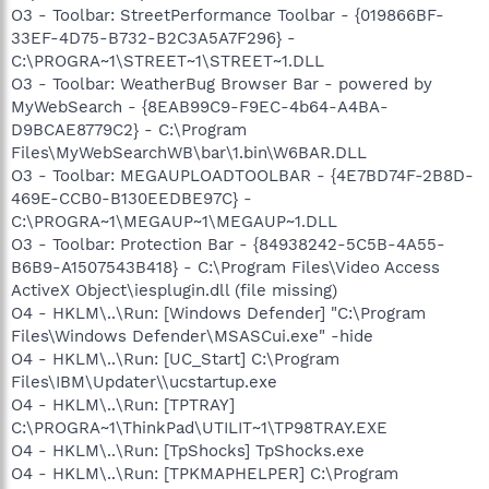
O3 - Toolbar: StreetPerformance Toolbar - {019866BF-
33EF-4D75-B732-B2C3A5A7F296} -
C:\PROGRA~1\STREET~1\STREET~1.DLL
O3 - Toolbar: WeatherBug Browser Bar - powered by
MyWebSearch - {8EAB99C9-F9EC-4b64-A4BA-
D9BCAE8779C2} - C:\Program
Files\MyWebSearchWB\bar\1.bin\W6BAR.DLL
O3 - Toolbar: MEGAUPLOADTOOLBAR - {4E7BD74F-2B8D-
469E-CCB0-B130EEDBE97C} -
C:\PROGRA~1\MEGAUP~1\MEGAUP~1.DLL
O3 - Toolbar: Protection Bar - {84938242-5C5B-4A55-
B6B9-A1507543B418} - C:\Program Files\Video Access
ActiveX Object\iesplugin.dll (file missing)
O4 - HKLM\..\Run: [Windows Defender] "C:\Program
Files\Windows Defender\MSASCui.exe" -hide
O4 - HKLM\..\Run: [UC_Start] C:\Program
Files\IBM\Updater\\ucstartup.exe
O4 - HKLM\..\Run: [TPTRAY]
C:\PROGRA~1\ThinkPad\UTILIT~1\TP98TRAY.EXE
O4 - HKLM\..\Run: [TpShocks] TpShocks.exe
O4 - HKLM\..\Run: [TPKMAPHELPER] C:\Program