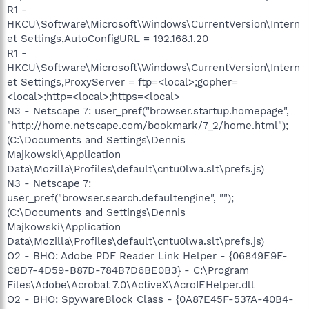
R1 -
HKCU\Software\Microsoft\Windows\CurrentVersion\Intern
et Settings,AutoConfigURL = 192.168.1.20
R1 -
HKCU\Software\Microsoft\Windows\CurrentVersion\Intern
et Settings,ProxyServer = ftp=<local>;gopher=
<local>;http=<local>;https=<local>
N3 - Netscape 7: user_pref("browser.startup.homepage",
"http://home.netscape.com/bookmark/7_2/home.html");
(C:\Documents and Settings\Dennis
Majkowski\Application
Data\Mozilla\Profiles\default\cntu0lwa.slt\prefs.js)
N3 - Netscape 7:
user_pref("browser.search.defaultengine", "");
(C:\Documents and Settings\Dennis
Majkowski\Application
Data\Mozilla\Profiles\default\cntu0lwa.slt\prefs.js)
O2 - BHO: Adobe PDF Reader Link Helper - {06849E9F-
C8D7-4D59-B87D-784B7D6BE0B3} - C:\Program
Files\Adobe\Acrobat 7.0\ActiveX\AcroIEHelper.dll
O2 - BHO: SpywareBlock Class - {0A87E45F-537A-40B4-