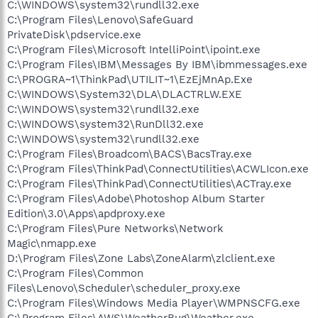
C:\WINDOWS\system32\rundll32.exe
C:\Program Files\Lenovo\SafeGuard
PrivateDisk\pdservice.exe
C:\Program Files\Microsoft IntelliPoint\ipoint.exe
C:\Program Files\IBM\Messages By IBM\ibmmessages.exe
C:\PROGRA~1\ThinkPad\UTILIT~1\EzEjMnAp.Exe
C:\WINDOWS\System32\DLA\DLACTRLW.EXE
C:\WINDOWS\system32\rundll32.exe
C:\WINDOWS\system32\RunDll32.exe
C:\WINDOWS\system32\rundll32.exe
C:\Program Files\Broadcom\BACS\BacsTray.exe
C:\Program Files\ThinkPad\ConnectUtilities\ACWLIcon.exe
C:\Program Files\ThinkPad\ConnectUtilities\ACTray.exe
C:\Program Files\Adobe\Photoshop Album Starter
Edition\3.0\Apps\apdproxy.exe
C:\Program Files\Pure Networks\Network
Magic\nmapp.exe
D:\Program Files\Zone Labs\ZoneAlarm\zlclient.exe
C:\Program Files\Common
Files\Lenovo\Scheduler\scheduler_proxy.exe
C:\Program Files\Windows Media Player\WMPNSCFG.exe