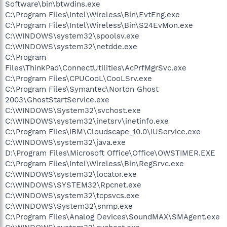
Software\bin\btwdins.exe
C:\Program Files\Intel\Wireless\Bin\EvtEng.exe
C:\Program Files\Intel\Wireless\Bin\S24EvMon.exe
C:\WINDOWS\system32\spoolsv.exe
C:\WINDOWS\system32\netdde.exe
C:\Program
Files\ThinkPad\ConnectUtilities\AcPrfMgrSvc.exe
C:\Program Files\CPUCooL\CooLSrv.exe
C:\Program Files\Symantec\Norton Ghost
2003\GhostStartService.exe
C:\WINDOWS\System32\svchost.exe
C:\WINDOWS\system32\inetsrv\inetinfo.exe
C:\Program Files\IBM\Cloudscape_10.0\IUService.exe
C:\WINDOWS\system32\java.exe
D:\Program Files\Microsoft Office\Office\OWSTIMER.EXE
C:\Program Files\Intel\Wireless\Bin\RegSrvc.exe
C:\WINDOWS\system32\locator.exe
C:\WINDOWS\SYSTEM32\Rpcnet.exe
C:\WINDOWS\system32\tcpsvcs.exe
C:\WINDOWS\System32\snmp.exe
C:\Program Files\Analog Devices\SoundMAX\SMAgent.exe