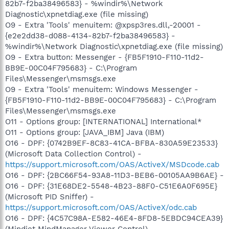
82b7-f2ba38496583} - %windir%\Network
Diagnostic\xpnetdiag.exe (file missing)
O9 - Extra 'Tools' menuitem: @xpsp3res.dll,-20001 -
{e2e2dd38-d088-4134-82b7-f2ba38496583} -
%windir%\Network Diagnostic\xpnetdiag.exe (file missing)
O9 - Extra button: Messenger - {FB5F1910-F110-11d2-
BB9E-00C04F795683} - C:\Program
Files\Messenger\msmsgs.exe
O9 - Extra 'Tools' menuitem: Windows Messenger -
{FB5F1910-F110-11d2-BB9E-00C04F795683} - C:\Program
Files\Messenger\msmsgs.exe
O11 - Options group: [INTERNATIONAL] International*
O11 - Options group: [JAVA_IBM] Java (IBM)
O16 - DPF: {0742B9EF-8C83-41CA-BFBA-830A59E23533}
(Microsoft Data Collection Control) -
https://support.microsoft.com/OAS/ActiveX/MSDcode.cab
O16 - DPF: {2BC66F54-93A8-11D3-BEB6-00105AA9B6AE} -
O16 - DPF: {31E68DE2-5548-4B23-88F0-C51E6A0F695E}
(Microsoft PID Sniffer) -
https://support.microsoft.com/OAS/ActiveX/odc.cab
O16 - DPF: {4C57C98A-E582-46E4-8FD8-5EBDC94CEA39}