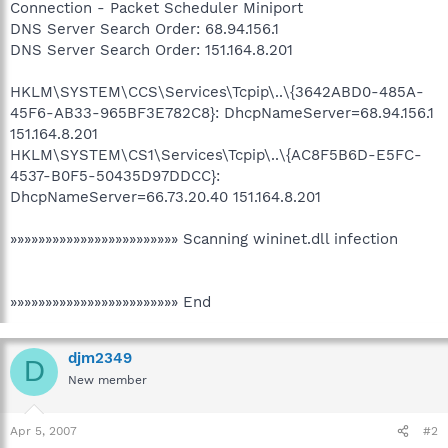
Connection - Packet Scheduler Miniport
DNS Server Search Order: 68.94.156.1
DNS Server Search Order: 151.164.8.201
HKLM\SYSTEM\CCS\Services\Tcpip\..\{3642ABD0-485A-
45F6-AB33-965BF3E782C8}: DhcpNameServer=68.94.156.1
151.164.8.201
HKLM\SYSTEM\CS1\Services\Tcpip\..\{AC8F5B6D-E5FC-
4537-B0F5-50435D97DDCC}:
DhcpNameServer=66.73.20.40 151.164.8.201
»»»»»»»»»»»»»»»»»»»»»»»» Scanning wininet.dll infection
»»»»»»»»»»»»»»»»»»»»»»»» End
djm2349
D
New member
Apr 5, 2007
#2