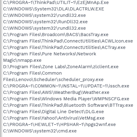
C:\PROGRA~1\ThinkPad\UTILIT~1\EzEjMnAp.Exe
C:\WINDOWS\System32\DLA\DLACTRLW.EXE
C:\WINDOWS\system32\rundll32.exe
C:\WINDOWS\system32\RunDll32.exe
C:\WINDOWS\system32\rundll32.exe
C:\Program Files\Broadcom\BACS\BacsTray.exe
C:\Program Files\ThinkPad\ConnectUtilities\ACWLIcon.exe
C:\Program Files\ThinkPad\ConnectUtilities\ACTray.exe
C:\Program Files\Pure Networks\Network
Magic\nmapp.exe
D:\Program Files\Zone Labs\ZoneAlarm\zlclient.exe
C:\Program Files\Common
Files\Lenovo\Scheduler\scheduler_proxy.exe
C:\PROGRA~1\COMMON~1\INSTAL~1\UPDATE~1\issch.exe
C:\Program Files\AWS\WeatherBug\Weather.exe
C:\Program Files\Windows Media Player\WMPNSCFG.exe
C:\Program Files\ThinkPad\Bluetooth Software\BTTray.exe
C:\Program Files\Digital Line Detect\DLG.exe
C:\Program Files\Yahoo!\Antivirus\VetMsg.exe
C:\PROGRA~1\HEWLET~1\HPSHAR~1\hpgs2wnf.exe
C:\WINDOWS\system32\cmd.exe