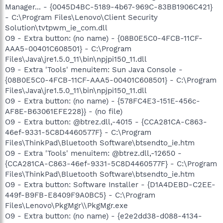
Manager... - {0045D4BC-5189-4b67-969C-83BB1906C421}
- C:\Program Files\Lenovo\Client Security
Solution\tvtpwm_ie_com.dll
O9 - Extra button: (no name) - {08B0E5C0-4FCB-11CF-
AAA5-00401C608501} - C:\Program
Files\Java\jre1.5.0_11\bin\npjpi150_11.dll
O9 - Extra 'Tools' menuitem: Sun Java Console -
{08B0E5C0-4FCB-11CF-AAA5-00401C608501} - C:\Program
Files\Java\jre1.5.0_11\bin\npjpi150_11.dll
O9 - Extra button: (no name) - {578FC4E3-151E-456c-
AF8E-B63061EFE228}} - (no file)
O9 - Extra button: @btrez.dll,-4015 - {CCA281CA-C863-
46ef-9331-5C8D4460577F} - C:\Program
Files\ThinkPad\Bluetooth Software\btsendto_ie.htm
O9 - Extra 'Tools' menuitem: @btrez.dll,-12650 -
{CCA281CA-C863-46ef-9331-5C8D4460577F} - C:\Program
Files\ThinkPad\Bluetooth Software\btsendto_ie.htm
O9 - Extra button: Software Installer - {D1A4DEBD-C2EE-
449f-B9FB-E8409F9A0BC5} - C:\Program
Files\Lenovo\PkgMgr\\PkgMgr.exe
O9 - Extra button: (no name) - {e2e2dd38-d088-4134-