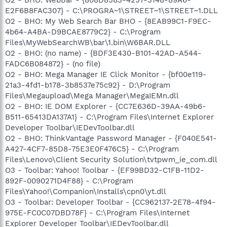
O2 - BHO: WebBar - {808D8583-4257-3148-89A6-
E2F6B8FAC307} - C:\PROGRA~1\STREET~1\STREET~1.DLL
O2 - BHO: My Web Search Bar BHO - {8EAB99C1-F9EC-
4b64-A4BA-D9BCAE8779C2} - C:\Program
Files\MyWebSearchWB\bar\1.bin\W6BAR.DLL
O2 - BHO: (no name) - {BDF3E430-B101-42AD-A544-
FADC6B084872} - (no file)
O2 - BHO: Mega Manager IE Click Monitor - {bf00e119-
21a3-4fd1-b178-3b8537e75c92} - D:\Program
Files\Megaupload\Mega Manager\MegaIEMn.dll
O2 - BHO: IE DOM Explorer - {CC7E636D-39AA-49b6-
B511-65413DA137A1} - C:\Program Files\Internet Explorer
Developer Toolbar\IEDevToolbar.dll
O2 - BHO: ThinkVantage Password Manager - {F040E541-
A427-4CF7-85D8-75E3E0F476C5} - C:\Program
Files\Lenovo\Client Security Solution\tvtpwm_ie_com.dll
O3 - Toolbar: Yahoo! Toolbar - {EF99BD32-C1FB-11D2-
892F-0090271D4F88} - C:\Program
Files\Yahoo!\Companion\Installs\cpn0\yt.dll
O3 - Toolbar: Developer Toolbar - {CC962137-2E78-4f94-
975E-FC0C07DBD78F} - C:\Program Files\Internet
Explorer Developer Toolbar\IEDevToolbar.dll