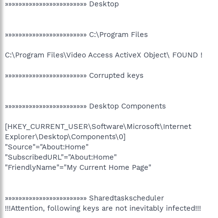
»»»»»»»»»»»»»»»»»»»»»»»» Desktop
»»»»»»»»»»»»»»»»»»»»»»»» C:\Program Files
C:\Program Files\Video Access ActiveX Object\ FOUND !
»»»»»»»»»»»»»»»»»»»»»»»» Corrupted keys
»»»»»»»»»»»»»»»»»»»»»»»» Desktop Components
[HKEY_CURRENT_USER\Software\Microsoft\Internet
Explorer\Desktop\Components\0]
"Source"="About:Home"
"SubscribedURL"="About:Home"
"FriendlyName"="My Current Home Page"
»»»»»»»»»»»»»»»»»»»»»»»» Sharedtaskscheduler
!!!Attention, following keys are not inevitably infected!!!