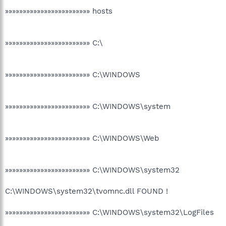
»»»»»»»»»»»»»»»»»»»»»»»» hosts
»»»»»»»»»»»»»»»»»»»»»»»» C:\
»»»»»»»»»»»»»»»»»»»»»»»» C:\WINDOWS
»»»»»»»»»»»»»»»»»»»»»»»» C:\WINDOWS\system
»»»»»»»»»»»»»»»»»»»»»»»» C:\WINDOWS\Web
»»»»»»»»»»»»»»»»»»»»»»»» C:\WINDOWS\system32
C:\WINDOWS\system32\tvomnc.dll FOUND !
»»»»»»»»»»»»»»»»»»»»»»»» C:\WINDOWS\system32\LogFiles