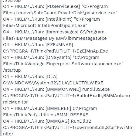
/startup
O4 - HKLM\..\Run: [PDService.exe] "C:\Program
Files\Lenovo\SafeGuard PrivateDisk\pdservice.exe"
O4 - HKLM\..\Run: [IntelliPoint] "c:\Program
Files\Microsoft IntelliPoint\ipoint.exe"
O4 - HKLM\..\Run: [ibmmessages] C:\Program
Files\IBM\Messages By IBM\\ibmmessages.exe
O4 - HKLM\..\Run: [EZEJMNAP]
C:\PROGRA~1\ThinkPad\UTILIT~1\EzEjMnAp.Exe
O4 - HKLM\..\Run: [DNSysInfo] "C:\Program
Files\ThinkVantage Fingerprint Software\launcher.exe"
/startup
O4 - HKLM\..\Run: [DLA]
C:\WINDOWS\System32\DLA\DLACTRLW.EXE
O4 - HKLM\..\Run: [BMMMONWND] rundll32.exe
C:\PROGRA~1\ThinkPad\UTILIT~1\BatInfEx.dll,BMMAutono
micMonitor
O4 - HKLM\..\Run: [BMMLREF] C:\Program
Files\ThinkPad\Utilities\BMMLREF.EXE
O4 - HKLM\..\Run: [BMMGAG] RunDll32
C:\PROGRA~1\ThinkPad\UTILIT~1\pwrmonit.dll,StartPwrMo
nitor