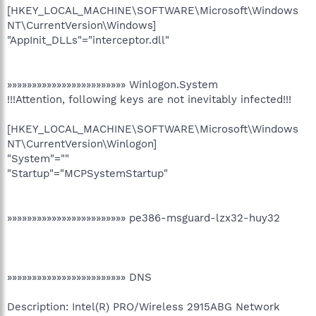
[HKEY_LOCAL_MACHINE\SOFTWARE\Microsoft\Windows
NT\CurrentVersion\Windows]
"AppInit_DLLs"="interceptor.dll"
»»»»»»»»»»»»»»»»»»»»»»»» Winlogon.System
!!!Attention, following keys are not inevitably infected!!!
[HKEY_LOCAL_MACHINE\SOFTWARE\Microsoft\Windows
NT\CurrentVersion\Winlogon]
"System"=""
"Startup"="MCPSystemStartup"
»»»»»»»»»»»»»»»»»»»»»»»» pe386-msguard-lzx32-huy32
»»»»»»»»»»»»»»»»»»»»»»»» DNS
Description: Intel(R) PRO/Wireless 2915ABG Network