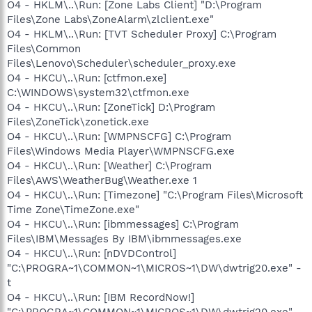
O4 - HKLM\..\Run: [Zone Labs Client] "D:\Program
Files\Zone Labs\ZoneAlarm\zlclient.exe"
O4 - HKLM\..\Run: [TVT Scheduler Proxy] C:\Program
Files\Common
Files\Lenovo\Scheduler\scheduler_proxy.exe
O4 - HKCU\..\Run: [ctfmon.exe]
C:\WINDOWS\system32\ctfmon.exe
O4 - HKCU\..\Run: [ZoneTick] D:\Program
Files\ZoneTick\zonetick.exe
O4 - HKCU\..\Run: [WMPNSCFG] C:\Program
Files\Windows Media Player\WMPNSCFG.exe
O4 - HKCU\..\Run: [Weather] C:\Program
Files\AWS\WeatherBug\Weather.exe 1
O4 - HKCU\..\Run: [Timezone] "C:\Program Files\Microsoft
Time Zone\TimeZone.exe"
O4 - HKCU\..\Run: [ibmmessages] C:\Program
Files\IBM\Messages By IBM\ibmmessages.exe
O4 - HKCU\..\Run: [nDVDControl]
"C:\PROGRA~1\COMMON~1\MICROS~1\DW\dwtrig20.exe" -
t
O4 - HKCU\..\Run: [IBM RecordNow!]