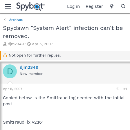
Log in
Register
Archives
Spydawn "System Alert" infection can't be
removed.
T
S
djm2349
Apr 5, 2007
h
t
r
a
Not open for further replies.
e
r
a
t
djm2349
D
d
d
New member
s
a
t
t
a
e
Apr 5, 2007
#1
r
t
Copied below is the Smitfraud log needed with the initial
e
post.
r
SmitFraudFix v2.161