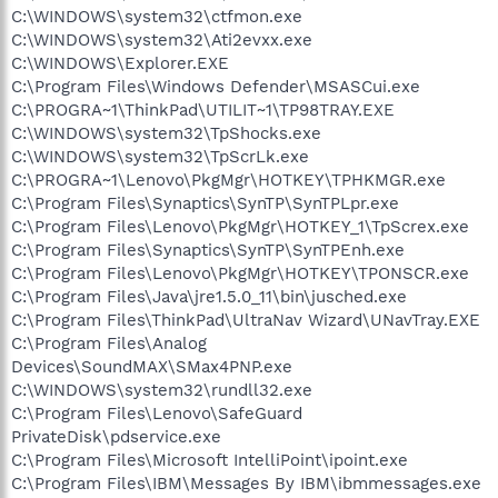
C:\WINDOWS\system32\ctfmon.exe
C:\WINDOWS\system32\Ati2evxx.exe
C:\WINDOWS\Explorer.EXE
C:\Program Files\Windows Defender\MSASCui.exe
C:\PROGRA~1\ThinkPad\UTILIT~1\TP98TRAY.EXE
C:\WINDOWS\system32\TpShocks.exe
C:\WINDOWS\system32\TpScrLk.exe
C:\PROGRA~1\Lenovo\PkgMgr\HOTKEY\TPHKMGR.exe
C:\Program Files\Synaptics\SynTP\SynTPLpr.exe
C:\Program Files\Lenovo\PkgMgr\HOTKEY_1\TpScrex.exe
C:\Program Files\Synaptics\SynTP\SynTPEnh.exe
C:\Program Files\Lenovo\PkgMgr\HOTKEY\TPONSCR.exe
C:\Program Files\Java\jre1.5.0_11\bin\jusched.exe
C:\Program Files\ThinkPad\UltraNav Wizard\UNavTray.EXE
C:\Program Files\Analog
Devices\SoundMAX\SMax4PNP.exe
C:\WINDOWS\system32\rundll32.exe
C:\Program Files\Lenovo\SafeGuard
PrivateDisk\pdservice.exe
C:\Program Files\Microsoft IntelliPoint\ipoint.exe
C:\Program Files\IBM\Messages By IBM\ibmmessages.exe