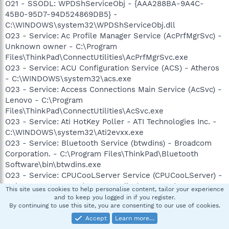
O21 - SSODL: WPDShServiceObj - {AAA288BA-9A4C-
45B0-95D7-94D524869DB5} -
C:\WINDOWS\system32\WPDShServiceObj.dll
O23 - Service: Ac Profile Manager Service (AcPrfMgrSvc) -
Unknown owner - C:\Program
Files\ThinkPad\ConnectUtilities\AcPrfMgrSvc.exe
O23 - Service: ACU Configuration Service (ACS) - Atheros
- C:\WINDOWS\system32\acs.exe
O23 - Service: Access Connections Main Service (AcSvc) -
Lenovo - C:\Program
Files\ThinkPad\ConnectUtilities\AcSvc.exe
O23 - Service: Ati HotKey Poller - ATI Technologies Inc. -
C:\WINDOWS\system32\Ati2evxx.exe
O23 - Service: Bluetooth Service (btwdins) - Broadcom
Corporation. - C:\Program Files\ThinkPad\Bluetooth
Software\bin\btwdins.exe
O23 - Service: CPUCooLServer Service (CPUCooLServer) -
Unknown owner - C:\Program Files\CPUCooL\CooLSrv.exe
This site uses cookies to help personalise content, tailor your experience
O23 - Service: DB2 JDBC Applet Server (DB2JDS) -
and to keep you logged in if you register.
By continuing to use this site, you are consenting to our use of cookies.
International Business Machines Corporation - C:\Program
Files\IBM\SQLLIB\BIN\db2jds.exe
Accept
Learn more…