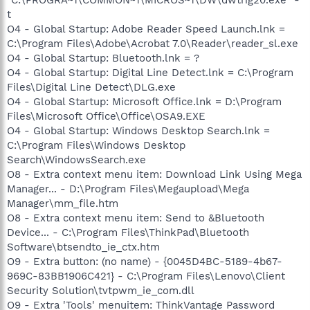
"C:\PROGRA~1\COMMON~1\MICROS~1\DW\dwtrig20.exe" -
t
O4 - Global Startup: Adobe Reader Speed Launch.lnk =
C:\Program Files\Adobe\Acrobat 7.0\Reader\reader_sl.exe
O4 - Global Startup: Bluetooth.lnk = ?
O4 - Global Startup: Digital Line Detect.lnk = C:\Program
Files\Digital Line Detect\DLG.exe
O4 - Global Startup: Microsoft Office.lnk = D:\Program
Files\Microsoft Office\Office\OSA9.EXE
O4 - Global Startup: Windows Desktop Search.lnk =
C:\Program Files\Windows Desktop
Search\WindowsSearch.exe
O8 - Extra context menu item: Download Link Using Mega
Manager... - D:\Program Files\Megaupload\Mega
Manager\mm_file.htm
O8 - Extra context menu item: Send to &Bluetooth
Device... - C:\Program Files\ThinkPad\Bluetooth
Software\btsendto_ie_ctx.htm
O9 - Extra button: (no name) - {0045D4BC-5189-4b67-
969C-83BB1906C421} - C:\Program Files\Lenovo\Client
Security Solution\tvtpwm_ie_com.dll
O9 - Extra 'Tools' menuitem: ThinkVantage Password