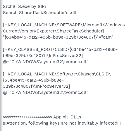
SrchSTS.exe by S!Ri
Search SharedTaskScheduler's .dll
[HKEY_LOCAL_MACHINE\SOFTWARE\Microsoft\Windows\
CurrentVersion\Explorer\SharedTaskScheduler]
"{634be415-da12-496b-b89e-329b73c4807f}"="cam"
[HKEY_CLASSES_ROOT\CLSID\{634be415-da12-496b-
b89e-329b73c4807f}\InProcServer32]
@="C:\WINDOWS\system32\tvomnc.dll"
[HKEY_LOCAL_MACHINE\Software\Classes\CLSID\
{634be415-da12-496b-b89e-
329b73c4807f}\InProcServer32]
@="C:\WINDOWS\system32\tvomnc.dll"
»»»»»»»»»»»»»»»»»»»»»»»» AppInit_DLLs
!!!Attention, following keys are not inevitably infected!!!