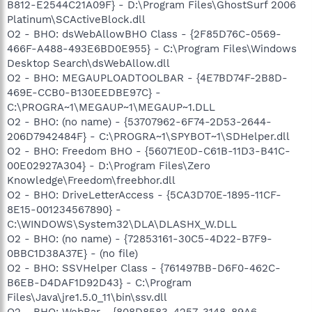
B812-E2544C21A09F} - D:\Program Files\GhostSurf 2006
Platinum\SCActiveBlock.dll
O2 - BHO: dsWebAllowBHO Class - {2F85D76C-0569-
466F-A488-493E6BD0E955} - C:\Program Files\Windows
Desktop Search\dsWebAllow.dll
O2 - BHO: MEGAUPLOADTOOLBAR - {4E7BD74F-2B8D-
469E-CCB0-B130EEDBE97C} -
C:\PROGRA~1\MEGAUP~1\MEGAUP~1.DLL
O2 - BHO: (no name) - {53707962-6F74-2D53-2644-
206D7942484F} - C:\PROGRA~1\SPYBOT~1\SDHelper.dll
O2 - BHO: Freedom BHO - {56071E0D-C61B-11D3-B41C-
00E02927A304} - D:\Program Files\Zero
Knowledge\Freedom\freebhor.dll
O2 - BHO: DriveLetterAccess - {5CA3D70E-1895-11CF-
8E15-001234567890} -
C:\WINDOWS\System32\DLA\DLASHX_W.DLL
O2 - BHO: (no name) - {72853161-30C5-4D22-B7F9-
0BBC1D38A37E} - (no file)
O2 - BHO: SSVHelper Class - {761497BB-D6F0-462C-
B6EB-D4DAF1D92D43} - C:\Program
Files\Java\jre1.5.0_11\bin\ssv.dll