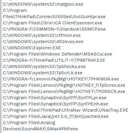
C:\WINDOWS\system32\mqtgsvc.exe
C:\Program
Files\ThinkPad\ConnectUtilities\SvcGuiHlpr.exe
C:\Program Files\Citrix\ICA Client\ssonsvr.exe
C:\PROGRA~1\COMMON~1\Stardock\SDMCP.exe
C:\WINDOWS\system32\ctfmon.exe
C:\WINDOWS\system32\Ati2evxx.exe
C:\WINDOWS\Explorer.EXE
C:\Program Files\Windows Defender\MSASCui.exe
C:\PROGRA~1\ThinkPad\UTILIT~1\TP98TRAY.EXE
C:\WINDOWS\system32\TpShocks.exe
C:\WINDOWS\system32\TpScrLk.exe
C:\PROGRA~1\Lenovo\PkgMgr\HOTKEY\TPHKMGR.exe
C:\Program Files\Lenovo\PkgMgr\HOTKEY_1\TpScrex.exe
C:\Program Files\Lenovo\PkgMgr\HOTKEY\TPONSCR.exe
C:\Program Files\Synaptics\SynTP\SynTPLpr.exe
C:\Program Files\Synaptics\SynTP\SynTPEnh.exe
C:\Program Files\ThinkPad\UltraNav Wizard\UNavTray.EXE
C:\Program Files\Java\jre1.5.0_11\bin\jusched.exe
C:\Program Files\Analog
Devices\SoundMAX\SMax4PNP.exe