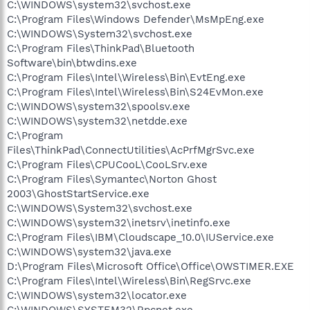
C:\WINDOWS\system32\svchost.exe
C:\Program Files\Windows Defender\MsMpEng.exe
C:\WINDOWS\System32\svchost.exe
C:\Program Files\ThinkPad\Bluetooth
Software\bin\btwdins.exe
C:\Program Files\Intel\Wireless\Bin\EvtEng.exe
C:\Program Files\Intel\Wireless\Bin\S24EvMon.exe
C:\WINDOWS\system32\spoolsv.exe
C:\WINDOWS\system32\netdde.exe
C:\Program
Files\ThinkPad\ConnectUtilities\AcPrfMgrSvc.exe
C:\Program Files\CPUCooL\CooLSrv.exe
C:\Program Files\Symantec\Norton Ghost
2003\GhostStartService.exe
C:\WINDOWS\System32\svchost.exe
C:\WINDOWS\system32\inetsrv\inetinfo.exe
C:\Program Files\IBM\Cloudscape_10.0\IUService.exe
C:\WINDOWS\system32\java.exe
D:\Program Files\Microsoft Office\Office\OWSTIMER.EXE
C:\Program Files\Intel\Wireless\Bin\RegSrvc.exe
C:\WINDOWS\system32\locator.exe