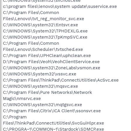
C:\WINDOWS\system32\svchost.exe
c:\program files\lenovo\system update\suservice.exe
C:\Program Files\Common
Files\Lenovo\tvt_reg_monitor_svc.exe
C:\WINDOWS\system32\tlntsvr.exe
C:\WINDOWS\System32\TPHDEXLG.exe
C:\WINDOWS\system32\TpKmpSVC.exe
C:\Program Files\Common
Files\Lenovo\Scheduler\tvtsched.exe
C:\Program Files\UPHClean\uphclean.exe
D:\Program Files\Veoh\VeohClientService.exe
C:\WINDOWS\system32\ZoneLabs\vsmon.exe
C:\WINDOWS\System32\vssvc.exe
C:\Program Files\ThinkPad\ConnectUtilities\AcSvc.exe
C:\WINDOWS\system32\mqsvc.exe
C:\Program Files\Pure Networks\Network
Magic\nmsrvc.exe
C:\WINDOWS\system32\mqtgsvc.exe
C:\Program Files\Citrix\ICA Client\ssonsvr.exe
C:\Program
Files\ThinkPad\ConnectUtilities\SvcGuiHlpr.exe
C:\PROGRA~1\COMMON~1\Stardock\SDMCP.exe