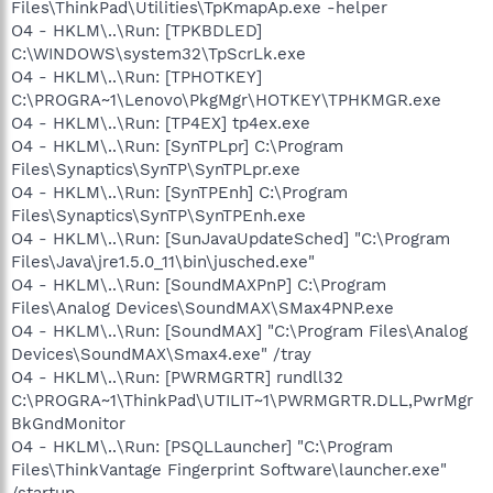
Files\ThinkPad\Utilities\TpKmapAp.exe -helper
O4 - HKLM\..\Run: [TPKBDLED]
C:\WINDOWS\system32\TpScrLk.exe
O4 - HKLM\..\Run: [TPHOTKEY]
C:\PROGRA~1\Lenovo\PkgMgr\HOTKEY\TPHKMGR.exe
O4 - HKLM\..\Run: [TP4EX] tp4ex.exe
O4 - HKLM\..\Run: [SynTPLpr] C:\Program
Files\Synaptics\SynTP\SynTPLpr.exe
O4 - HKLM\..\Run: [SynTPEnh] C:\Program
Files\Synaptics\SynTP\SynTPEnh.exe
O4 - HKLM\..\Run: [SunJavaUpdateSched] "C:\Program
Files\Java\jre1.5.0_11\bin\jusched.exe"
O4 - HKLM\..\Run: [SoundMAXPnP] C:\Program
Files\Analog Devices\SoundMAX\SMax4PNP.exe
O4 - HKLM\..\Run: [SoundMAX] "C:\Program Files\Analog
Devices\SoundMAX\Smax4.exe" /tray
O4 - HKLM\..\Run: [PWRMGRTR] rundll32
C:\PROGRA~1\ThinkPad\UTILIT~1\PWRMGRTR.DLL,PwrMgr
BkGndMonitor
O4 - HKLM\..\Run: [PSQLLauncher] "C:\Program
Files\ThinkVantage Fingerprint Software\launcher.exe"