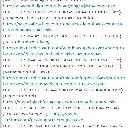
(Mindjet MindManager Viewer Control) -
http://www.mindjet.com/viewer/eng/MjMmViewer.cab
O16 - DPF: {5ED80217-570B-4DA9-BF44-BE107C0EC166}
(Windows Live Safety Center Base Module) -
https://scan.safety.live.com/resource/download/scanner/e
n-us/wlscbase3401.cab
O16 - DPF: {6414512B-B978-451D-A0D8-FCFDF33E833C}
(WUWebControl Class) -
http://update.microsoft.com/windowsupdate/v6/V5Contro
ls/en/x86/client/wuweb_site.cab?1145906594671
O16 - DPF: {644E432F-49D3-41A1-8DD5-E099162EEEC5} -
O16 - DPF: {6E32070A-766D-4EE6-879C-DC1FA91D2FC3}
(MUWebControl Class) -
http://update.microsoft.com/microsoftupdate/v6/V5Contro
ls/en/x86/client/muweb_site.cab?1130976721250
O16 - DPF: {700EF03F-A472-4D26-8ACB-300F4D04FD96}
(Testoc Control) -
https://www.lojackforlaptops.com/ctmweb/testoc.cab
O16 - DPF: {74FFE28D-2378-11D5-990C-006094235084}
(IBM Access Support) -
http://www-
307.ibm.com/pc/support/IbmEgath.cab
O16 - DPF: {76E5AF9D-2B3E-4FEB-A31F-A9E63A27FA29}