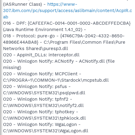
(IASRunner Class) -
https://www-
307.ibm.com/pc/support/access/aslibmain/content/AcpIR.c
ab
O16 - DPF: {CAFEEFAC-0014-0001-0002-ABCDEFFEDCBA}
(Java Runtime Environment 1.4.1_02) -
O18 - Protocol: pure-go - {4746C79A-2042-4332-8650-
48966E44ABA8} - C:\Program Files\Common Files\Pure
Networks Shared\puresp3.dll
O20 - AppInit_DLLs: interceptor.dll
O20 - Winlogon Notify: ACNotify - ACNotify.dll (file
missing)
O20 - Winlogon Notify: MCPClient -
C:\PROGRA~1\COMMON~1\Stardock\mcpstub.dll
O20 - Winlogon Notify: psfus -
C:\WINDOWS\SYSTEM32\psqlpwd.dll
O20 - Winlogon Notify: tpfnf2 -
C:\WINDOWS\SYSTEM32\notifyf2.dll
O20 - Winlogon Notify: tphotkey -
C:\WINDOWS\SYSTEM32\tphklock.dll
O20 - Winlogon Notify: WgaLogon -
C:\WINDOWS\SYSTEM32\WgaLogon.dll