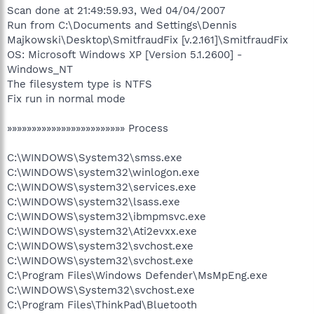
Scan done at 21:49:59.93, Wed 04/04/2007
Run from C:\Documents and Settings\Dennis
Majkowski\Desktop\SmitfraudFix [v.2.161]\SmitfraudFix
OS: Microsoft Windows XP [Version 5.1.2600] -
Windows_NT
The filesystem type is NTFS
Fix run in normal mode
»»»»»»»»»»»»»»»»»»»»»»»» Process
C:\WINDOWS\System32\smss.exe
C:\WINDOWS\system32\winlogon.exe
C:\WINDOWS\system32\services.exe
C:\WINDOWS\system32\lsass.exe
C:\WINDOWS\system32\ibmpmsvc.exe
C:\WINDOWS\system32\Ati2evxx.exe
C:\WINDOWS\system32\svchost.exe
C:\WINDOWS\system32\svchost.exe
C:\Program Files\Windows Defender\MsMpEng.exe
C:\WINDOWS\System32\svchost.exe
C:\Program Files\ThinkPad\Bluetooth