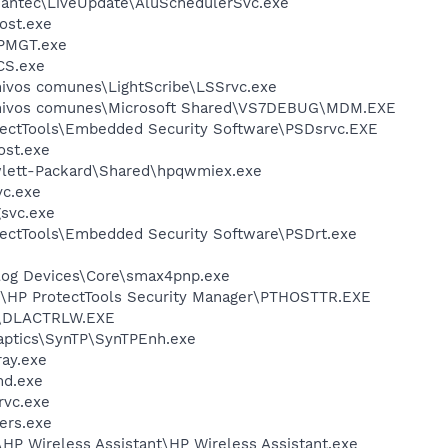
mantec\LiveUpdate\AluSchedulerSvc.exe
ost.exe
PMGT.exe
CS.exe
hivos comunes\LightScribe\LSSrvc.exe
chivos comunes\Microsoft Shared\VS7DEBUG\MDM.EXE
tectTools\Embedded Security Software\PSDsrvc.EXE
st.exe
wlett-Packard\Shared\hpqwmiex.exe
c.exe
svc.exe
tectTools\Embedded Security Software\PSDrt.exe
log Devices\Core\smax4pnp.exe
Q\HP ProtectTools Security Manager\PTHOSTTR.EXE
\DLACTRLW.EXE
aptics\SynTP\SynTPEnh.exe
ay.exe
d.exe
rvc.exe
ers.exe
HP Wireless Assistant\HP Wireless Assistant.exe