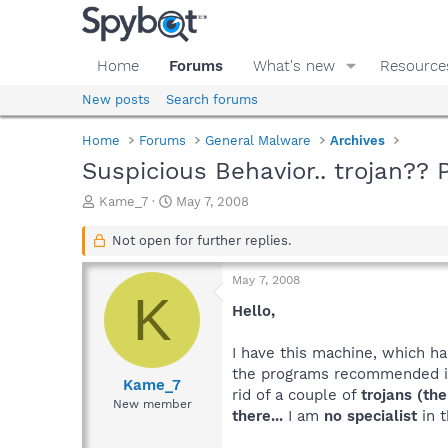
Home
Forums
What's new
Resource
New posts
Search forums
Home
Forums
General Malware
Archives
Suspicious Behavior.. trojan?? 
T
S
Kame_7
May 7, 2008
h
t
r
a
Not open for further replies.
e
r
a
t
May 7, 2008
d
d
K
s
a
Hello,
t
t
a
e
I have this machine, which h
r
the programs recommended i
t
Kame_7
rid of a couple of
trojans
(
the
e
New member
there...
I am
no specialist
in 
r