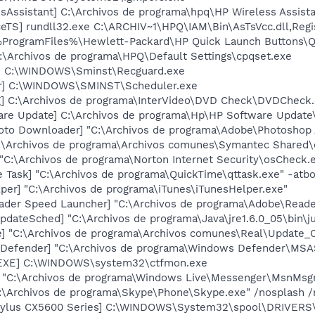
sAssistant] C:\Archivos de programa\hpq\HP Wireless Assista
ceTS] rundll32.exe C:\ARCHIV~1\HPQ\IAM\Bin\AsTsVcc.dll,Reg
 %ProgramFiles%\Hewlett-Packard\HP Quick Launch Buttons\Ql
:\Archivos de programa\HPQ\Default Settings\cpqset.exe
d] C:\WINDOWS\Sminst\Recguard.exe
er] C:\WINDOWS\SMINST\Scheduler.exe
g] C:\Archivos de programa\InterVideo\DVD Check\DVDCheck
ware Update] C:\Archivos de programa\Hp\HP Software Upda
oto Downloader] "C:\Archivos de programa\Adobe\Photoshop 
C:\Archivos de programa\Archivos comunes\Symantec Shared\
"C:\Archivos de programa\Norton Internet Security\osCheck.
 Task] "C:\Archivos de programa\QuickTime\qttask.exe" -atb
per] "C:\Archivos de programa\iTunes\iTunesHelper.exe"
ader Speed Launcher] "C:\Archivos de programa\Adobe\Reade
dateSched] "C:\Archivos de programa\Java\jre1.6.0_05\bin\j
e] "C:\Archivos de programa\Archivos comunes\Real\Update_
Defender] "C:\Archivos de programa\Windows Defender\MSAS
.EXE] C:\WINDOWS\system32\ctfmon.exe
 "C:\Archivos de programa\Windows Live\Messenger\MsnMsgr
C:\Archivos de programa\Skype\Phone\Skype.exe" /nosplash 
Stylus CX5600 Series] C:\WINDOWS\System32\spool\DRIVER