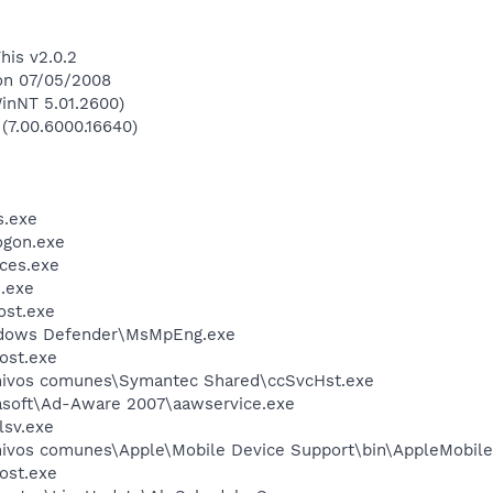
his v2.0.2
 on 07/05/2008
inNT 5.01.2600)
 (7.00.6000.16640)
.exe
gon.exe
ces.exe
.exe
st.exe
ndows Defender\MsMpEng.exe
ost.exe
chivos comunes\Symantec Shared\ccSvcHst.exe
asoft\Ad-Aware 2007\aawservice.exe
sv.exe
hivos comunes\Apple\Mobile Device Support\bin\AppleMobile
ost.exe