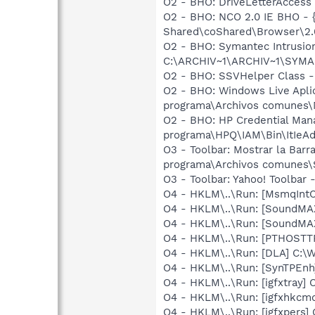
O2 - BHO: DriveLetterAcce
O2 - BHO: NCO 2.0 IE BHO -
Shared\coShared\Browser\2.0
O2 - BHO: Symantec Intrusi
C:\ARCHIV~1\ARCHIV~1\SYMA
O2 - BHO: SSVHelper Class -
O2 - BHO: Windows Live Apli
programa\Archivos comunes\M
O2 - BHO: HP Credential Man
programa\HPQ\IAM\Bin\ItIeAd
O3 - Toolbar: Mostrar la Ba
programa\Archivos comunes\
O3 - Toolbar: Yahoo! Toolbar
O4 - HKLM\..\Run: [MsmqIntCe
O4 - HKLM\..\Run: [SoundMA
O4 - HKLM\..\Run: [SoundMA
O4 - HKLM\..\Run: [PTHOSTTR
O4 - HKLM\..\Run: [DLA] C
O4 - HKLM\..\Run: [SynTPEnh
O4 - HKLM\..\Run: [igfxtray
O4 - HKLM\..\Run: [igfxhkc
O4 - HKLM\..\Run: [igfxpers