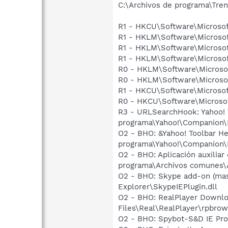
C:\Archivos de programa\Tren
R1 - HKCU\Software\Microsof
R1 - HKLM\Software\Microsof
R1 - HKLM\Software\Microsof
R1 - HKLM\Software\Microsof
R0 - HKLM\Software\Microsof
R0 - HKLM\Software\Microsof
R1 - HKCU\Software\Microsoft
R0 - HKCU\Software\Microsof
R3 - URLSearchHook: Yahoo! 
programa\Yahoo!\Companion\In
O2 - BHO: &Yahoo! Toolbar H
programa\Yahoo!\Companion\In
O2 - BHO: Aplicación auxili
programa\Archivos comunes\A
O2 - BHO: Skype add-on (ma
Explorer\SkypeIEPlugin.dll
O2 - BHO: RealPlayer Downlo
Files\Real\RealPlayer\rpbrow
O2 - BHO: Spybot-S&D IE Pr