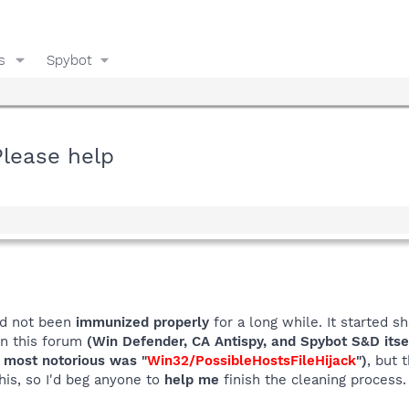
s
Spybot
Please help
ad not been
immunized properly
for a long while. It started 
n this forum
(Win Defender, CA Antispy, and Spybot S&D itse
 most notorious was
"
Win32/PossibleHostsFileHijack
")
, but 
this, so I'd beg anyone to
help me
finish the cleaning process