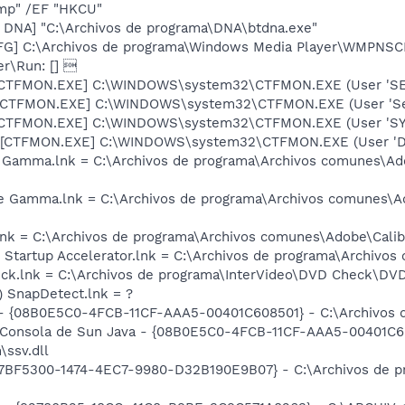
mp" /EF "HKCU"
t DNA] "C:\Archivos de programa\DNA\btdna.exe"
G] C:\Archivos de programa\Windows Media Player\WMPNSC
er\Run: [] 
 [CTFMON.EXE] C:\WINDOWS\system32\CTFMON.EXE (User 'SE
 [CTFMON.EXE] C:\WINDOWS\system32\CTFMON.EXE (User 'Serv
: [CTFMON.EXE] C:\WINDOWS\system32\CTFMON.EXE (User 'S
 [CTFMON.EXE] C:\WINDOWS\system32\CTFMON.EXE (User 'De
e Gamma.lnk = C:\Archivos de programa\Archivos comunes\A
be Gamma.lnk = C:\Archivos de programa\Archivos comunes\
nk = C:\Archivos de programa\Archivos comunes\Adobe\Cali
 Startup Accelerator.lnk = C:\Archivos de programa\Archivo
eck.lnk = C:\Archivos de programa\InterVideo\DVD Check\DV
I) SnapDetect.lnk = ?
 - {08B0E5C0-4FCB-11CF-AAA5-00401C608501} - C:\Archivos de
: Consola de Sun Java - {08B0E5C0-4FCB-11CF-AAA5-00401C60
\ssv.dll
{77BF5300-1474-4EC7-9980-D32B190E9B07} - C:\Archivos de p