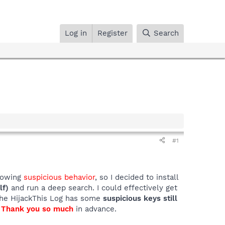
Log in
Register
Search
#1
showing
suspicious behavior
, so I decided to install
lf)
and run a deep search. I could effectively get
the HijackThis Log has some
suspicious keys still
.
Thank you so much
in advance.