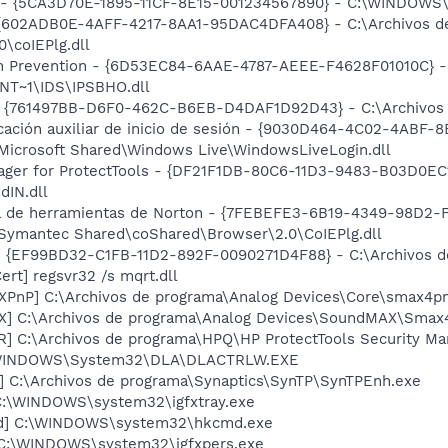
ss - {5CA3D70E-1895-11CF-8E15-001234567890} - C:\WINDO
 {602ADB0E-4AFF-4217-8AA1-95DAC4DFA408} - C:\Archivos d
\coIEPlg.dll
on Prevention - {6D53EC84-6AAE-4787-AEEE-F4628F01010C} -
NT~1\IDS\IPSBHO.dll
 {761497BB-D6F0-462C-B6EB-D4DAF1D92D43} - C:\Archivos de
cación auxiliar de inicio de sesión - {9030D464-4C02-4ABF-
icrosoft Shared\Windows Live\WindowsLiveLogin.dll
ager for ProtectTools - {DF21F1DB-80C6-11D3-9483-B03D0EC1
dIN.dll
rra de herramientas de Norton - {7FEBEFE3-6B19-4349-98D2-
Symantec Shared\coShared\Browser\2.0\CoIEPlg.dll
 - {EF99BD32-C1FB-11D2-892F-0090271D4F88} - C:\Archivos de
rt] regsvr32 /s mqrt.dll
XPnP] C:\Archivos de programa\Analog Devices\Core\smax4p
X] C:\Archivos de programa\Analog Devices\SoundMAX\Smax4
] C:\Archivos de programa\HPQ\HP ProtectTools Security M
:\WINDOWS\System32\DLA\DLACTRLW.EXE
] C:\Archivos de programa\Synaptics\SynTP\SynTPEnh.exe
] C:\WINDOWS\system32\igfxtray.exe
md] C:\WINDOWS\system32\hkcmd.exe
] C:\WINDOWS\system32\igfxpers.exe