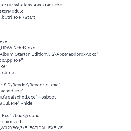
nt\HP Wireless Assistant.exe
isterModule
bCtrl.exe /Start
.exe
te\HPWuSchd2.exe
Album Starter Edition\3.2\Apps\apdproxy.exe"
ccApp.exe"
exe"
oottime
r 8.0\Reader\Reader_sl.exe"
usched.exe"
OB\realsched.exe" -osboot
Cui.exe" -hide
.Exe" /background
/minimized
S\W32X86\3\E_FATICAL.EXE /FU