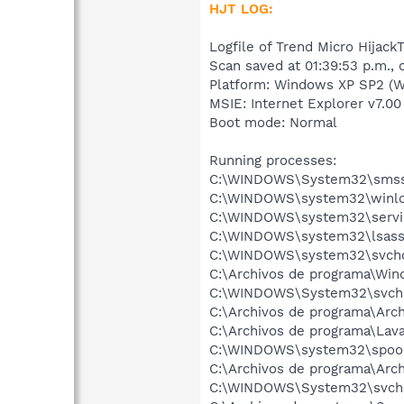
HJT LOG:
Logfile of Trend Micro HijackT
Scan saved at 01:39:53 p.m.,
Platform: Windows XP SP2 (W
MSIE: Internet Explorer v7.00
Boot mode: Normal
Running processes:
C:\WINDOWS\System32\smss
C:\WINDOWS\system32\winlo
C:\WINDOWS\system32\servi
C:\WINDOWS\system32\lsass
C:\WINDOWS\system32\svcho
C:\Archivos de programa\Wi
C:\WINDOWS\System32\svch
C:\Archivos de programa\Ar
C:\Archivos de programa\Lav
C:\WINDOWS\system32\spool
C:\Archivos de programa\Arc
C:\WINDOWS\System32\svch