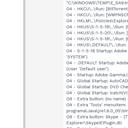
"C:\WINDOWS\TEMP\E_SA9.t
O4 - HKCU\..\Run: [BitTorren
O4 - HKCU\..\Run: [WMPNSCF
O4 - HKLM\..\Policies\Explor
O4 - HKUS\S-1-5-19\..\Run:
O4 - HKUS\S-1-5-20\..\Run:
O4 - HKUS\S-1-5-18\..\Run
O4 - HKUS\.DEFAULT\..\Run:
O4 - S-1-5-18 Startup: Adob
'SYSTEM')
O4 - .DEFAULT Startup: Ado
(User 'Default user')
O4 - Startup: Adobe Gamma.l
O4 - Global Startup: AutoCAD
O4 - Global Startup: DVD Ch
O4 - Global Startup: Icatch(V
O9 - Extra button: (no name)
O9 - Extra 'Tools' menuitem
programa\Java\jre1.6.0_05\bin
O9 - Extra button: Skype - 
Explorer\SkypeIEPlugin.dll