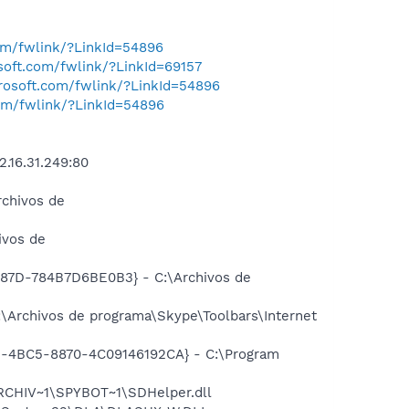
com/fwlink/?LinkId=54896
osoft.com/fwlink/?LinkId=69157
crosoft.com/fwlink/?LinkId=54896
com/fwlink/?LinkId=54896
.16.31.249:80
chivos de
ivos de
B87D-784B7D6BE0B3} - C:\Archivos de
Archivos de programa\Skype\Toolbars\Internet
61-4BC5-8870-4C09146192CA} - C:\Program
RCHIV~1\SPYBOT~1\SDHelper.dll