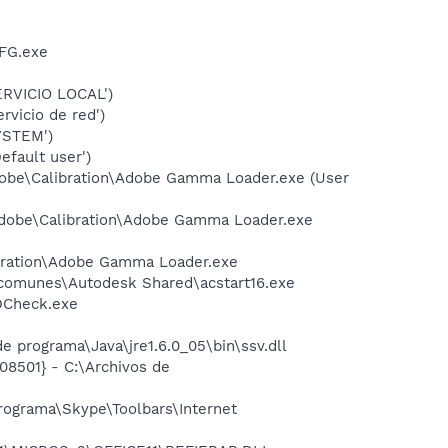
FG.exe
RVICIO LOCAL')
icio de red')
YSTEM')
fault user')
dobe\Calibration\Adobe Gamma Loader.exe (User
Adobe\Calibration\Adobe Gamma Loader.exe
bration\Adobe Gamma Loader.exe
s comunes\Autodesk Shared\acstart16.exe
DCheck.exe
 programa\Java\jre1.6.0_05\bin\ssv.dll
8501} - C:\Archivos de
rograma\Skype\Toolbars\Internet