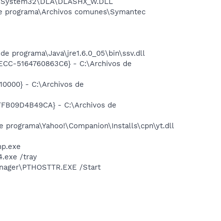
WS\System32\DLA\DLASHX_W.DLL
e programa\Archivos comunes\Symantec
 programa\Java\jre1.6.0_05\bin\ssv.dll
8ECC-5164760863C6} - C:\Archivos de
0000} - C:\Archivos de
FFB09D4B49CA} - C:\Archivos de
 programa\Yahoo!\Companion\Installs\cpn\yt.dll
np.exe
.exe /tray
anager\PTHOSTTR.EXE /Start