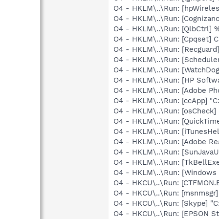
O4 - HKLM\..\Run: [hpWireles
O4 - HKLM\..\Run: [Cognizan
O4 - HKLM\..\Run: [QlbCtrl]
O4 - HKLM\..\Run: [Cpqset] C
O4 - HKLM\..\Run: [Recguar
O4 - HKLM\..\Run: [Schedul
O4 - HKLM\..\Run: [WatchDo
O4 - HKLM\..\Run: [HP Soft
O4 - HKLM\..\Run: [Adobe Ph
O4 - HKLM\..\Run: [ccApp] "
O4 - HKLM\..\Run: [osCheck] 
O4 - HKLM\..\Run: [QuickTime
O4 - HKLM\..\Run: [iTunesHel
O4 - HKLM\..\Run: [Adobe Re
O4 - HKLM\..\Run: [SunJavaUp
O4 - HKLM\..\Run: [TkBellEx
O4 - HKLM\..\Run: [Windows 
O4 - HKCU\..\Run: [CTFMON
O4 - HKCU\..\Run: [msnmsgr]
O4 - HKCU\..\Run: [Skype] "
O4 - HKCU\..\Run: [EPSON 