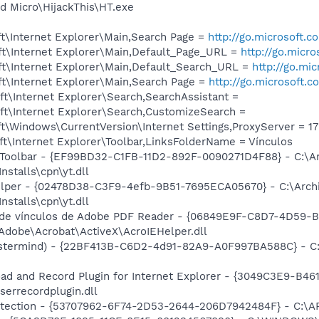
d Micro\HijackThis\HT.exe
t\Internet Explorer\Main,Search Page =
http://go.microsoft.
t\Internet Explorer\Main,Default_Page_URL =
http://go.micr
t\Internet Explorer\Main,Default_Search_URL =
http://go.mi
t\Internet Explorer\Main,Search Page =
http://go.microsoft.
t\Internet Explorer\Search,SearchAssistant =
t\Internet Explorer\Search,CustomizeSearch =
\Windows\CurrentVersion\Internet Settings,ProxyServer = 172
t\Internet Explorer\Toolbar,LinksFolderName = Vínculos
Toolbar - {EF99BD32-C1FB-11D2-892F-0090271D4F88} - C:\Ar
stalls\cpn\yt.dll
elper - {02478D38-C3F9-4efb-9B51-7695ECA05670} - C:\Arch
stalls\cpn\yt.dll
ar de vínculos de Adobe PDF Reader - {06849E9F-C8D7-4D59-
dobe\Acrobat\ActiveX\AcroIEHelper.dll
stermind) - {22BF413B-C6D2-4d91-82A9-A0F997BA588C} - C:\
ad and Record Plugin for Internet Explorer - {3049C3E9-B4
serrecordplugin.dll
otection - {53707962-6F74-2D53-2644-206D7942484F} - C:\A