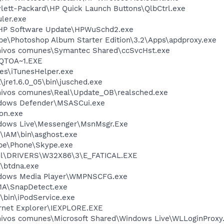
lett-Packard\HP Quick Launch Buttons\QlbCtrl.exe
ler.exe
\HP Software Update\HPWuSchd2.exe
be\Photoshop Album Starter Edition\3.2\Apps\apdproxy.exe
chivos comunes\Symantec Shared\ccSvcHst.exe
QTOA~1.EXE
nes\iTunesHelper.exe
\jre1.6.0_05\bin\jusched.exe
hivos comunes\Real\Update_OB\realsched.exe
ndows Defender\MSASCui.exe
on.exe
ndows Live\Messenger\MsnMsgr.Exe
\IAM\bin\asghost.exe
ype\Phone\Skype.exe
l\DRIVERS\W32X86\3\E_FATICAL.EXE
\btdna.exe
ndows Media Player\WMPNSCFG.exe
A\SnapDetect.exe
\bin\iPodService.exe
ernet Explorer\IEXPLORE.EXE
hivos comunes\Microsoft Shared\Windows Live\WLLoginProxy