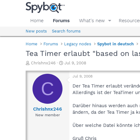
Home
Forums
What's new
Resource
New posts
Search forums
Home
Forums
Legacy nodes
Spybot in deutsch
Tea Timer erlaubt "based on las
T
S
Chrishnx246
Jul 9, 2008
h
t
r
a
Jul 9, 2008
e
r
C
a
t
Der Tea Timer erlaubt verände
d
d
Allerdings ist der TeaTimer u
s
a
t
t
Darüber hinaus werden auch n
a
e
Chrishnx246
ändern, da der Tea Timer ja ko
r
New member
t
e
Über welche Datei könnte ic
r
Gruß Chris