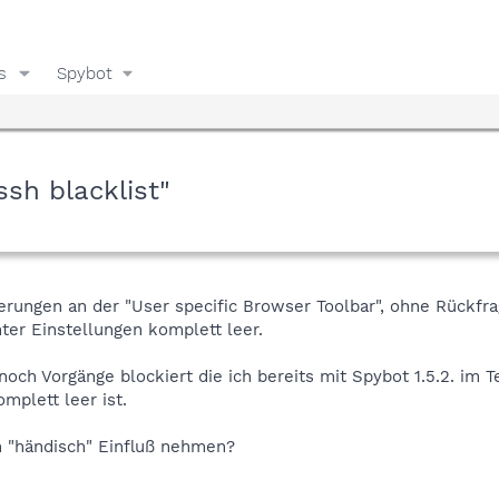
s
Spybot
sh blacklist"
rungen an der "User specific Browser Toolbar", ohne Rückfrag
nter Einstellungen komplett leer.
och Vorgänge blockiert die ich bereits mit Spybot 1.5.2. im T
mplett leer ist.
h "händisch" Einfluß nehmen?