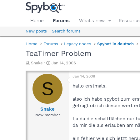
Home
Forums
What's new
Resource
New posts
Search forums
Home
Forums
Legacy nodes
Spybot in deutsch
TeaTimer Problem
T
S
Snake
Jan 14, 2006
h
t
r
a
Jan 14, 2006
e
r
S
a
t
hallo erstmals,
d
d
s
a
also ich habe spybot zum erst
t
t
gefragt ob ich diesen wert e
a
e
Snake
r
New member
tja da die schaltflächen nur h
t
e
da mir die als erlauben am n
r
ein fehler wie sich jetzt hera