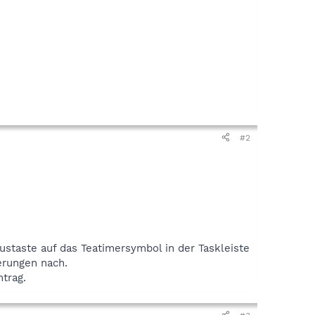
#2
staste auf das Teatimersymbol in der Taskleiste
erungen nach.
trag.