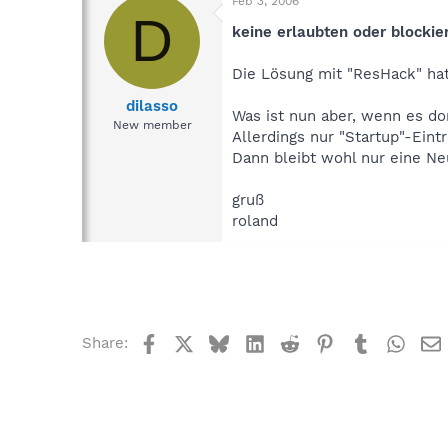
Feb 3, 2006
D
keine erlaubten oder blockie
Die Lösung mit "ResHack" hat 
dilasso
Was ist nun aber, wenn es dor
New member
Allerdings nur "Startup"-Eint
Dann bleibt wohl nur eine Ne
gruß
roland
Facebook
X
Bluesky
LinkedIn
Reddit
Pinterest
Tumblr
What
Share: