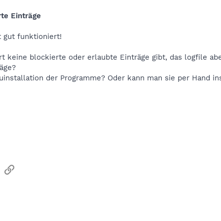
rte Einträge
gut funktioniert!
t keine blockierte oder erlaubte Einträge gibt, das logfile a
räge?
uinstallation der Programme? Oder kann man sie per Hand in
sApp
Email
Link