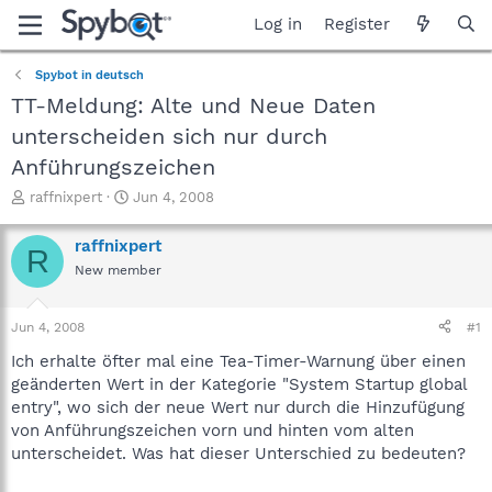
Log in
Register
Spybot in deutsch
TT-Meldung: Alte und Neue Daten
unterscheiden sich nur durch
Anführungszeichen
T
S
raffnixpert
Jun 4, 2008
h
t
r
a
raffnixpert
R
e
r
New member
a
t
d
d
s
a
Jun 4, 2008
#1
t
t
a
e
Ich erhalte öfter mal eine Tea-Timer-Warnung über einen
r
geänderten Wert in der Kategorie "System Startup global
t
entry", wo sich der neue Wert nur durch die Hinzufügung
e
von Anführungszeichen vorn und hinten vom alten
r
unterscheidet. Was hat dieser Unterschied zu bedeuten?