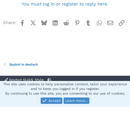
You must log in or register to reply here.
Facebook
X
Bluesky
LinkedIn
Reddit
Pinterest
Tumblr
WhatsApp
Email
Li
Share:
Spybot in deutsch
Spybot SUAN Style
This site uses cookies to help personalise content, tailor your experience
Contact us
Terms and rules
Privacy policy
Help
Home
R
and to keep you logged in if you register.
S
By continuing to use this site, you are consenting to our use of cookies.
S
Accept
Learn more…
®
Community platform by XenForo
© 2010-2025 XenForo Ltd.