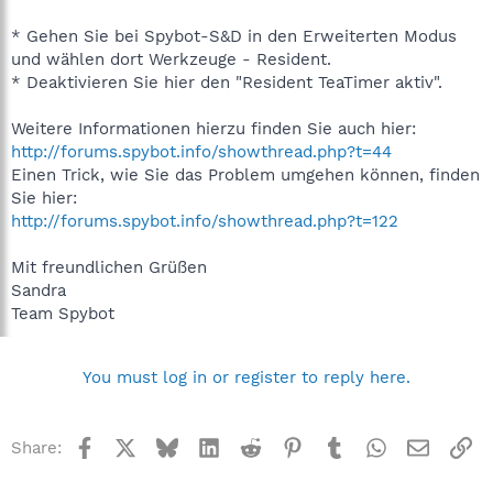
* Gehen Sie bei Spybot-S&D in den Erweiterten Modus
und wählen dort Werkzeuge - Resident.
* Deaktivieren Sie hier den "Resident TeaTimer aktiv".
Weitere Informationen hierzu finden Sie auch hier:
http://forums.spybot.info/showthread.php?t=44
Einen Trick, wie Sie das Problem umgehen können, finden
Sie hier:
http://forums.spybot.info/showthread.php?t=122
Mit freundlichen Grüßen
Sandra
Team Spybot
You must log in or register to reply here.
Facebook
X
Bluesky
LinkedIn
Reddit
Pinterest
Tumblr
WhatsApp
Email
Li
Share: