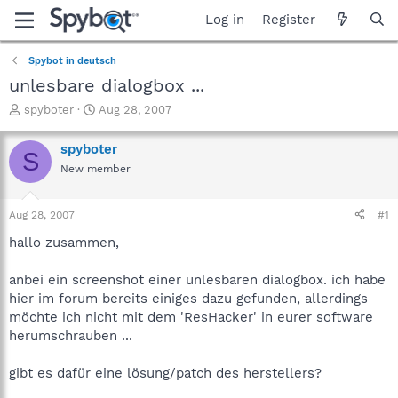
Log in
Register
Spybot in deutsch
unlesbare dialogbox ...
T
S
spyboter
Aug 28, 2007
h
t
r
a
spyboter
S
e
r
New member
a
t
d
d
s
a
Aug 28, 2007
#1
t
t
a
e
hallo zusammen,
r
t
anbei ein screenshot einer unlesbaren dialogbox. ich habe
e
hier im forum bereits einiges dazu gefunden, allerdings
r
möchte ich nicht mit dem 'ResHacker' in eurer software
herumschrauben ...
gibt es dafür eine lösung/patch des herstellers?