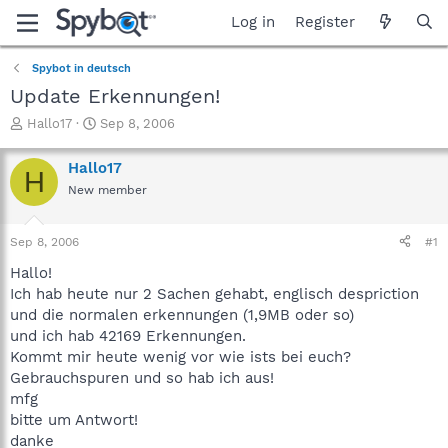
Log in
Register
Spybot in deutsch
Update Erkennungen!
T
S
Hallo17
Sep 8, 2006
h
t
r
a
Hallo17
H
e
r
New member
a
t
d
d
s
a
Sep 8, 2006
#1
t
t
a
e
Hallo!
r
Ich hab heute nur 2 Sachen gehabt, englisch despriction
t
und die normalen erkennungen (1,9MB oder so)
e
und ich hab 42169 Erkennungen.
r
Kommt mir heute wenig vor wie ists bei euch?
Gebrauchspuren und so hab ich aus!
mfg
bitte um Antwort!
danke