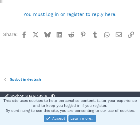
You must log in or register to reply here.
Facebook
X
Bluesky
LinkedIn
Reddit
Pinterest
Tumblr
WhatsApp
Email
Li
Share:
Spybot in deutsch
Spybot SUAN Style
This site uses cookies to help personalise content, tailor your experience
Contact us
Terms and rules
Privacy policy
Help
Home
R
and to keep you logged in if you register.
S
By continuing to use this site, you are consenting to our use of cookies.
S
Accept
Learn more…
®
Community platform by XenForo
© 2010-2025 XenForo Ltd.