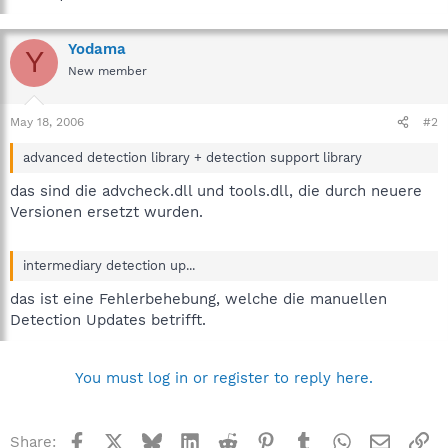
Yodama
Y
New member
May 18, 2006
#2
advanced detection library + detection support library
das sind die advcheck.dll und tools.dll, die durch neuere
Versionen ersetzt wurden.
intermediary detection up...
das ist eine Fehlerbehebung, welche die manuellen
Detection Updates betrifft.
You must log in or register to reply here.
Facebook
X
Bluesky
LinkedIn
Reddit
Pinterest
Tumblr
WhatsApp
Email
Li
Share: