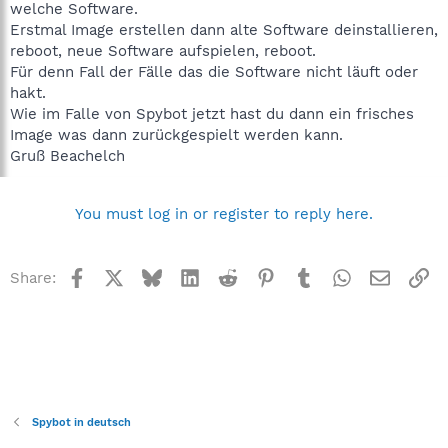
welche Software.
Erstmal Image erstellen dann alte Software deinstallieren,
reboot, neue Software aufspielen, reboot.
Für denn Fall der Fälle das die Software nicht läuft oder
hakt.
Wie im Falle von Spybot jetzt hast du dann ein frisches
Image was dann zurückgespielt werden kann.
Gruß Beachelch
You must log in or register to reply here.
Facebook
X
Bluesky
LinkedIn
Reddit
Pinterest
Tumblr
WhatsApp
Email
Li
Share:
Spybot in deutsch