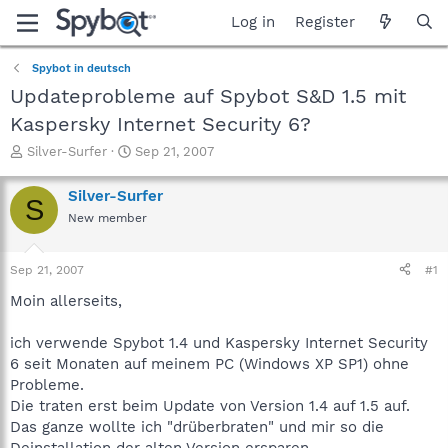
Log in
Register
Spybot in deutsch
Updateprobleme auf Spybot S&D 1.5 mit
Kaspersky Internet Security 6?
T
S
Silver-Surfer
Sep 21, 2007
h
t
r
a
Silver-Surfer
S
e
r
New member
a
t
d
d
s
a
Sep 21, 2007
#1
t
t
a
e
Moin allerseits,
r
t
ich verwende Spybot 1.4 und Kaspersky Internet Security
e
6 seit Monaten auf meinem PC (Windows XP SP1) ohne
r
Probleme.
Die traten erst beim Update von Version 1.4 auf 1.5 auf.
Das ganze wollte ich "drüberbraten" und mir so die
Deinstallation der alten Version ersparen.