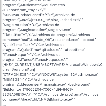
programa\\Musicmatch\\Musicmatch
Jukebox\\mm_tray.exe\""
"SunJavaUpdateSched"="\"C:\\Archivos de
programa\\Java\\jre1.5.0_11\\bin\\jusched.exe\""
"MagicRotation"="C:\\Archivos de
programa\\MagicRotation\\MagicPvt.exe"
"TkBellExe"="\"C:\\Archivos de programa\\Archivos
comunes\\Real\\Update_OB\\realsched.exe\" -osboot"
"QuickTime Task"="\"C:\\Archivos de
programa\\QuickTime\\qttask.exe\" -atboottime"
"iTunesHelper"="\"C:\\Archivos de
programa\\iTunes\\iTunesHelper.exe\""
[HKEY_CURRENT_USER\SOFTWARE\Microsoft\Windows\C
urrentVersion\Run]
"CTFMON.EXE"="C:\\WINDOWS\\system32\\ctfmon.exe"
"MSMSGS"="\"C:\\Archivos de
programa\\Messenger\\msmsgs.exe\" /background"
"BgMonitor_{79662E04-7C6C-4d9f-84C7-
88D8A56B10AA}"="\"C:\\Archivos de programa\\Archivos
comunes\\Ahead\\lib\\NMBgMonitor.exe\""
....