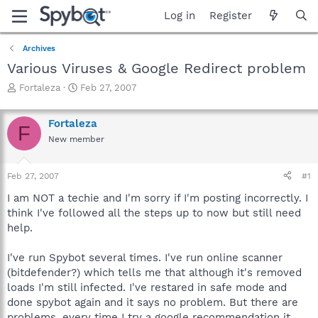
Log in
Register
Archives
Various Viruses & Google Redirect problem
T
S
Fortaleza
Feb 27, 2007
h
t
r
a
Fortaleza
e
r
F
a
t
New member
d
d
s
a
Feb 27, 2007
#1
t
t
a
e
I am NOT a techie and I'm sorry if I'm posting incorrectly. I
r
think I've followed all the steps up to now but still need
t
help.
e
r
I've run Spybot several times. I've run online scanner
(bitdefender?) which tells me that although it's removed
loads I'm still infected. I've restared in safe mode and
done spybot again and it says no problem. But there are
problems. every time I try a google recommendation it