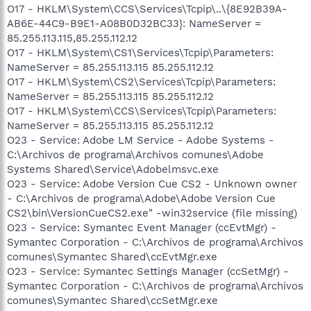
O17 - HKLM\System\CCS\Services\Tcpip\..\{8E92B39A-
AB6E-44C9-B9E1-A08B0D32BC33}: NameServer =
85.255.113.115,85.255.112.12
O17 - HKLM\System\CS1\Services\Tcpip\Parameters:
NameServer = 85.255.113.115 85.255.112.12
O17 - HKLM\System\CS2\Services\Tcpip\Parameters:
NameServer = 85.255.113.115 85.255.112.12
O17 - HKLM\System\CCS\Services\Tcpip\Parameters:
NameServer = 85.255.113.115 85.255.112.12
O23 - Service: Adobe LM Service - Adobe Systems -
C:\Archivos de programa\Archivos comunes\Adobe
Systems Shared\Service\Adobelmsvc.exe
O23 - Service: Adobe Version Cue CS2 - Unknown owner
- C:\Archivos de programa\Adobe\Adobe Version Cue
CS2\bin\VersionCueCS2.exe" -win32service (file missing)
O23 - Service: Symantec Event Manager (ccEvtMgr) -
Symantec Corporation - C:\Archivos de programa\Archivos
comunes\Symantec Shared\ccEvtMgr.exe
O23 - Service: Symantec Settings Manager (ccSetMgr) -
Symantec Corporation - C:\Archivos de programa\Archivos
comunes\Symantec Shared\ccSetMgr.exe