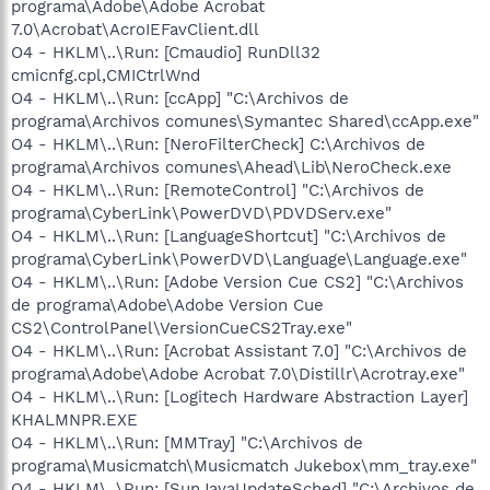
programa\Adobe\Adobe Acrobat
7.0\Acrobat\AcroIEFavClient.dll
O4 - HKLM\..\Run: [Cmaudio] RunDll32
cmicnfg.cpl,CMICtrlWnd
O4 - HKLM\..\Run: [ccApp] "C:\Archivos de
programa\Archivos comunes\Symantec Shared\ccApp.exe"
O4 - HKLM\..\Run: [NeroFilterCheck] C:\Archivos de
programa\Archivos comunes\Ahead\Lib\NeroCheck.exe
O4 - HKLM\..\Run: [RemoteControl] "C:\Archivos de
programa\CyberLink\PowerDVD\PDVDServ.exe"
O4 - HKLM\..\Run: [LanguageShortcut] "C:\Archivos de
programa\CyberLink\PowerDVD\Language\Language.exe"
O4 - HKLM\..\Run: [Adobe Version Cue CS2] "C:\Archivos
de programa\Adobe\Adobe Version Cue
CS2\ControlPanel\VersionCueCS2Tray.exe"
O4 - HKLM\..\Run: [Acrobat Assistant 7.0] "C:\Archivos de
programa\Adobe\Adobe Acrobat 7.0\Distillr\Acrotray.exe"
O4 - HKLM\..\Run: [Logitech Hardware Abstraction Layer]
KHALMNPR.EXE
O4 - HKLM\..\Run: [MMTray] "C:\Archivos de
programa\Musicmatch\Musicmatch Jukebox\mm_tray.exe"
O4 - HKLM\..\Run: [SunJavaUpdateSched] "C:\Archivos de