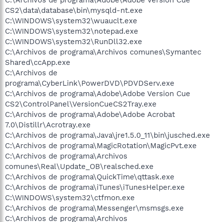
CS2\data\database\bin\mysqld-nt.exe
C:\WINDOWS\system32\wuauclt.exe
C:\WINDOWS\system32\notepad.exe
C:\WINDOWS\system32\RunDll32.exe
C:\Archivos de programa\Archivos comunes\Symantec
Shared\ccApp.exe
C:\Archivos de
programa\CyberLink\PowerDVD\PDVDServ.exe
C:\Archivos de programa\Adobe\Adobe Version Cue
CS2\ControlPanel\VersionCueCS2Tray.exe
C:\Archivos de programa\Adobe\Adobe Acrobat
7.0\Distillr\Acrotray.exe
C:\Archivos de programa\Java\jre1.5.0_11\bin\jusched.exe
C:\Archivos de programa\MagicRotation\MagicPvt.exe
C:\Archivos de programa\Archivos
comunes\Real\Update_OB\realsched.exe
C:\Archivos de programa\QuickTime\qttask.exe
C:\Archivos de programa\iTunes\iTunesHelper.exe
C:\WINDOWS\system32\ctfmon.exe
C:\Archivos de programa\Messenger\msmsgs.exe
C:\Archivos de programa\Archivos