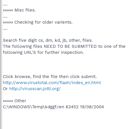
....
»»»»» Misc files.
....
»»»»» Checking for older varients.
....
Search five digit cs, dm, kd, jb, other, files.
The following files NEED TO BE SUBMITTED to one of the
following URL'S for further inspection.
Click browse, find the file then click submit.
http://www.virustotal.com/flash/index_en.html
Or
http://virusscan.jotti.org/
»»»»» Other
C:\WINDOWS\Temp\kdggf.ren 63452 19/08/2004