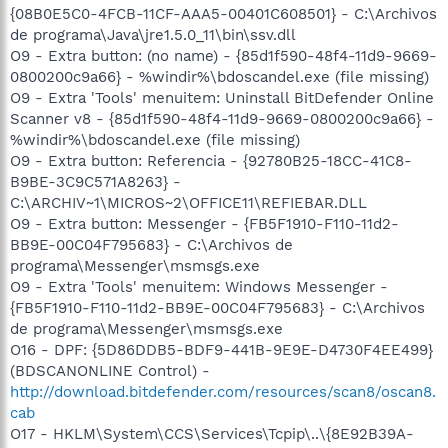
{08B0E5C0-4FCB-11CF-AAA5-00401C608501} - C:\Archivos
de programa\Java\jre1.5.0_11\bin\ssv.dll
O9 - Extra button: (no name) - {85d1f590-48f4-11d9-9669-
0800200c9a66} - %windir%\bdoscandel.exe (file missing)
O9 - Extra 'Tools' menuitem: Uninstall BitDefender Online
Scanner v8 - {85d1f590-48f4-11d9-9669-0800200c9a66} -
%windir%\bdoscandel.exe (file missing)
O9 - Extra button: Referencia - {92780B25-18CC-41C8-
B9BE-3C9C571A8263} -
C:\ARCHIV~1\MICROS~2\OFFICE11\REFIEBAR.DLL
O9 - Extra button: Messenger - {FB5F1910-F110-11d2-
BB9E-00C04F795683} - C:\Archivos de
programa\Messenger\msmsgs.exe
O9 - Extra 'Tools' menuitem: Windows Messenger -
{FB5F1910-F110-11d2-BB9E-00C04F795683} - C:\Archivos
de programa\Messenger\msmsgs.exe
O16 - DPF: {5D86DDB5-BDF9-441B-9E9E-D4730F4EE499}
(BDSCANONLINE Control) -
http://download.bitdefender.com/resources/scan8/oscan8.
cab
O17 - HKLM\System\CCS\Services\Tcpip\..\{8E92B39A-