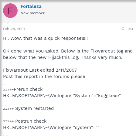
Fortaleza
F
New member
Feb 28, 2007
#3
Hi, Wow, that was a quick response!!!!!
OK done what you asked. Below is the Fixwareout log and
below that the new Hijackthis log. Thanks very much.
Fixwareout Last edited 2/11/2007
Post this report in the forums please
...
»»»»»Prerun check
HKLM\SOFTWARE\~\Winlogon\ "System"="kdggf.exe"
»»»»» System restarted
»»»»» Postrun check
HKLM\SOFTWARE\~\Winlogon\ "system"=""
....