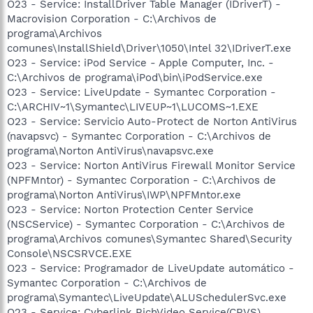
O23 - Service: InstallDriver Table Manager (IDriverT) -
Macrovision Corporation - C:\Archivos de
programa\Archivos
comunes\InstallShield\Driver\1050\Intel 32\IDriverT.exe
O23 - Service: iPod Service - Apple Computer, Inc. -
C:\Archivos de programa\iPod\bin\iPodService.exe
O23 - Service: LiveUpdate - Symantec Corporation -
C:\ARCHIV~1\Symantec\LIVEUP~1\LUCOMS~1.EXE
O23 - Service: Servicio Auto-Protect de Norton AntiVirus
(navapsvc) - Symantec Corporation - C:\Archivos de
programa\Norton AntiVirus\navapsvc.exe
O23 - Service: Norton AntiVirus Firewall Monitor Service
(NPFMntor) - Symantec Corporation - C:\Archivos de
programa\Norton AntiVirus\IWP\NPFMntor.exe
O23 - Service: Norton Protection Center Service
(NSCService) - Symantec Corporation - C:\Archivos de
programa\Archivos comunes\Symantec Shared\Security
Console\NSCSRVCE.EXE
O23 - Service: Programador de LiveUpdate automático -
Symantec Corporation - C:\Archivos de
programa\Symantec\LiveUpdate\ALUSchedulerSvc.exe
O23 - Service: Cyberlink RichVideo Service(CRVS)