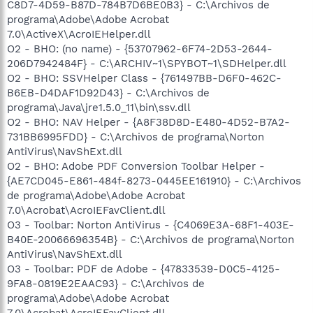
C8D7-4D59-B87D-784B7D6BE0B3} - C:\Archivos de
programa\Adobe\Adobe Acrobat
7.0\ActiveX\AcroIEHelper.dll
O2 - BHO: (no name) - {53707962-6F74-2D53-2644-
206D7942484F} - C:\ARCHIV~1\SPYBOT~1\SDHelper.dll
O2 - BHO: SSVHelper Class - {761497BB-D6F0-462C-
B6EB-D4DAF1D92D43} - C:\Archivos de
programa\Java\jre1.5.0_11\bin\ssv.dll
O2 - BHO: NAV Helper - {A8F38D8D-E480-4D52-B7A2-
731BB6995FDD} - C:\Archivos de programa\Norton
AntiVirus\NavShExt.dll
O2 - BHO: Adobe PDF Conversion Toolbar Helper -
{AE7CD045-E861-484f-8273-0445EE161910} - C:\Archivos
de programa\Adobe\Adobe Acrobat
7.0\Acrobat\AcroIEFavClient.dll
O3 - Toolbar: Norton AntiVirus - {C4069E3A-68F1-403E-
B40E-20066696354B} - C:\Archivos de programa\Norton
AntiVirus\NavShExt.dll
O3 - Toolbar: PDF de Adobe - {47833539-D0C5-4125-
9FA8-0819E2EAAC93} - C:\Archivos de
programa\Adobe\Adobe Acrobat
7.0\Acrobat\AcroIEFavClient.dll