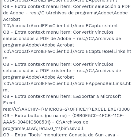
O8 - Extra context menu item: Convertir selección a PDF
de Adobe - res://C:\Archivos de programa\Adobe\Adobe
Acrobat
7.0\Acrobat\AcroIEFavClient.dll/AcroIECapture.html
O8 - Extra context menu item: Convertir vínculos
seleccionados a PDF de Adobe - res://C:\Archivos de
programa\Adobe\Adobe Acrobat
7.0\Acrobat\AcroIEFavClient.dll/AcroIECaptureSelLinks.ht
ml
O8 - Extra context menu item: Convertir vínculos
seleccionados a PDF existente - res://C:\Archivos de
programa\Adobe\Adobe Acrobat
7.0\Acrobat\AcroIEFavClient.dll/AcroIEAppendSelLinks.ht
ml
O8 - Extra context menu item: E&xportar a Microsoft
Excel -
res://C:\ARCHIV~1\MICROS~2\OFFICE11\EXCEL.EXE/3000
O9 - Extra button: (no name) - {08B0E5C0-4FCB-11CF-
AAA5-00401C608501} - C:\Archivos de
programa\Java\jre1.5.0_11\bin\ssv.dll
O9 - Extra 'Tools' menuitem: Consola de Sun Java -