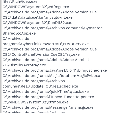
files\RichVideo.exe
C:\WINDOWS\system32\wdfmgr.exe
C:\Archivos de programa\Adobe\Adobe Version Cue
CS2\data\database\bin\mysqld-nt.exe
C:\WINDOWS\system32\RunDll32.exe
C:\Archivos de programa\Archivos comunes\Symantec
Shared\ccApp.exe
C:\Archivos de
programa\CyberLink\PowerDVD\PDVDServ.exe
C:\Archivos de programa\Adobe\Adobe Version Cue
CS2\ControlPanel\VersionCueCS2Tray.exe
C:\Archivos de programa\Adobe\Adobe Acrobat
7.0\Distillr\Acrotray.exe
C:\Archivos de programa\Java\jre1.5.0_11\bin\jusched.exe
C:\Archivos de programa\MagicRotation\MagicPvt.exe
C:\Archivos de programa\Archivos
comunes\Real\Update_OB\realsched.exe
C:\Archivos de programa\QuickTime\qttask.exe
C:\Archivos de programa\iTunes\iTunesHelper.exe
C:\WINDOWS\system32\ctfmon.exe
C:\Archivos de programa\Messenger\msmsgs.exe
C:\Archivos de programa\Archivos