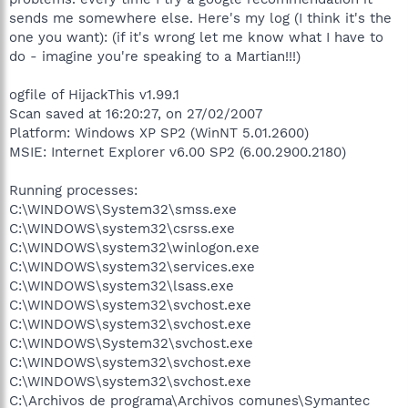
sends me somewhere else. Here's my log (I think it's the
one you want): (if it's wrong let me know what I have to
do - imagine you're speaking to a Martian!!!)
ogfile of HijackThis v1.99.1
Scan saved at 16:20:27, on 27/02/2007
Platform: Windows XP SP2 (WinNT 5.01.2600)
MSIE: Internet Explorer v6.00 SP2 (6.00.2900.2180)
Running processes:
C:\WINDOWS\System32\smss.exe
C:\WINDOWS\system32\csrss.exe
C:\WINDOWS\system32\winlogon.exe
C:\WINDOWS\system32\services.exe
C:\WINDOWS\system32\lsass.exe
C:\WINDOWS\system32\svchost.exe
C:\WINDOWS\system32\svchost.exe
C:\WINDOWS\System32\svchost.exe
C:\WINDOWS\system32\svchost.exe
C:\WINDOWS\system32\svchost.exe
C:\Archivos de programa\Archivos comunes\Symantec