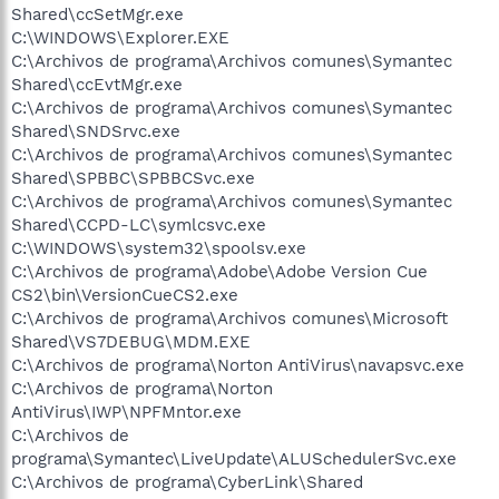
Shared\ccSetMgr.exe
C:\WINDOWS\Explorer.EXE
C:\Archivos de programa\Archivos comunes\Symantec
Shared\ccEvtMgr.exe
C:\Archivos de programa\Archivos comunes\Symantec
Shared\SNDSrvc.exe
C:\Archivos de programa\Archivos comunes\Symantec
Shared\SPBBC\SPBBCSvc.exe
C:\Archivos de programa\Archivos comunes\Symantec
Shared\CCPD-LC\symlcsvc.exe
C:\WINDOWS\system32\spoolsv.exe
C:\Archivos de programa\Adobe\Adobe Version Cue
CS2\bin\VersionCueCS2.exe
C:\Archivos de programa\Archivos comunes\Microsoft
Shared\VS7DEBUG\MDM.EXE
C:\Archivos de programa\Norton AntiVirus\navapsvc.exe
C:\Archivos de programa\Norton
AntiVirus\IWP\NPFMntor.exe
C:\Archivos de
programa\Symantec\LiveUpdate\ALUSchedulerSvc.exe
C:\Archivos de programa\CyberLink\Shared