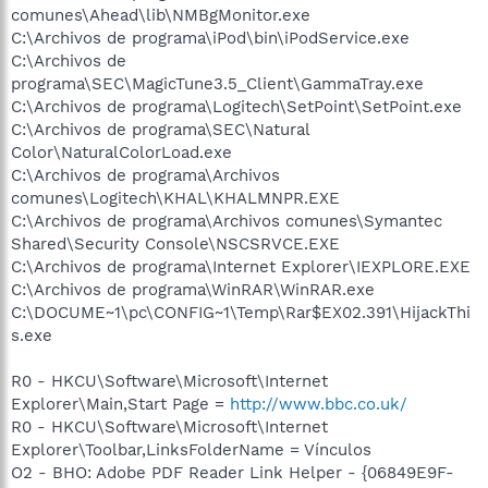
comunes\Ahead\lib\NMBgMonitor.exe
C:\Archivos de programa\iPod\bin\iPodService.exe
C:\Archivos de
programa\SEC\MagicTune3.5_Client\GammaTray.exe
C:\Archivos de programa\Logitech\SetPoint\SetPoint.exe
C:\Archivos de programa\SEC\Natural
Color\NaturalColorLoad.exe
C:\Archivos de programa\Archivos
comunes\Logitech\KHAL\KHALMNPR.EXE
C:\Archivos de programa\Archivos comunes\Symantec
Shared\Security Console\NSCSRVCE.EXE
C:\Archivos de programa\Internet Explorer\IEXPLORE.EXE
C:\Archivos de programa\WinRAR\WinRAR.exe
C:\DOCUME~1\pc\CONFIG~1\Temp\Rar$EX02.391\HijackThi
s.exe
R0 - HKCU\Software\Microsoft\Internet
Explorer\Main,Start Page =
http://www.bbc.co.uk/
R0 - HKCU\Software\Microsoft\Internet
Explorer\Toolbar,LinksFolderName = Vínculos
O2 - BHO: Adobe PDF Reader Link Helper - {06849E9F-