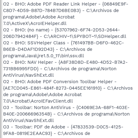
O2 - BHO: Adobe PDF Reader Link Helper - {06849E9F-
C8D7-4D59-B87D-784B7D6BE0B3} - C:\Archivos de
programa\Adobe\Adobe Acrobat
7.0\ActiveX\AcroIEHelper.dll
O2 - BHO: (no name) - {53707962-6F74-2D53-2644-
206D7942484F} - C:\ARCHIV~1\SPYBOT~1\SDHelper.dll
O2 - BHO: SSVHelper Class - {761497BB-D6F0-462C-
B6EB-D4DAF1D92D43} - C:\Archivos de
programa\Java\jre1.5.0_11\bin\ssv.dll
O2 - BHO: NAV Helper - {A8F38D8D-E480-4D52-B7A2-
731BB6995FDD} - C:\Archivos de programa\Norton
AntiVirus\NavShExt.dll
O2 - BHO: Adobe PDF Conversion Toolbar Helper -
{AE7CD045-E861-484f-8273-0445EE161910} - C:\Archivos
de programa\Adobe\Adobe Acrobat
7.0\Acrobat\AcroIEFavClient.dll
O3 - Toolbar: Norton AntiVirus - {C4069E3A-68F1-403E-
B40E-20066696354B} - C:\Archivos de programa\Norton
AntiVirus\NavShExt.dll
O3 - Toolbar: PDF de Adobe - {47833539-D0C5-4125-
9FA8-0819E2EAAC93} - C:\Archivos de