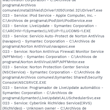
programa\Archivos
comunes\InstallShield\Driver\1050\Intel 32\IDriverT.exe
O23 - Service: iPod Service - Apple Computer, Inc. -
C:\Archivos de programa\iPod\bin\iPodService.exe
O23 - Service: LiveUpdate - Symantec Corporation -
C:\ARCHIV~1\Symantec\LIVEUP~1\LUCOMS~1.EXE
O23 - Service: Servicio Auto-Protect de Norton AntiVirus
(navapsvc) - Symantec Corporation - C:\Archivos de
programa\Norton AntiVirus\navapsvc.exe
O23 - Service: Norton AntiVirus Firewall Monitor Service
(NPFMntor) - Symantec Corporation - C:\Archivos de
programa\Norton AntiVirus\IWP\NPFMntor.exe
O23 - Service: Norton Protection Center Service
(NSCService) - Symantec Corporation - C:\Archivos de
programa\Archivos comunes\Symantec Shared\Security
Console\NSCSRVCE.EXE
O23 - Service: Programador de LiveUpdate automático -
Symantec Corporation - C:\Archivos de
programa\Symantec\LiveUpdate\ALUSchedulerSvc.exe
O23 - Service: Cyberlink RichVideo Service(CRVS)
(RichVideo) - Unknown owner - C:\Archivos de