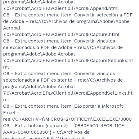
programa\Adobe\Adobe Acrobat
7.0\Acrobat\AcroIEFavClient.dll/AcroIEAppend.html
O8 - Extra context menu item: Convertir selección a PDF
de Adobe - res://C:\Archivos de programa\Adobe\Adobe
Acrobat
7.0\Acrobat\AcroIEFavClient.dll/AcroIECapture.html
O8 - Extra context menu item: Convertir vínculos
seleccionados a PDF de Adobe - res://C:\Archivos de
programa\Adobe\Adobe Acrobat
7.0\Acrobat\AcroIEFavClient.dll/AcroIECaptureSelLinks.ht
ml
O8 - Extra context menu item: Convertir vínculos
seleccionados a PDF existente - res://C:\Archivos de
programa\Adobe\Adobe Acrobat
7.0\Acrobat\AcroIEFavClient.dll/AcroIEAppendSelLinks.ht
ml
O8 - Extra context menu item: E&xportar a Microsoft
Excel -
res://C:\ARCHIV~1\MICROS~2\OFFICE11\EXCEL.EXE/3000
O9 - Extra button: (no name) - {08B0E5C0-4FCB-11CF-
AAA5-00401C608501} - C:\Archivos de
programa\Java\jre1.5.0_11\bin\ssv.dll