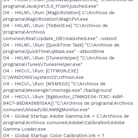
programa\Java\jre1.5.0_11\bin\jusched.exe"
O4 - HKLM\..\Run: [MagicRotation] C:\Archivos de
programa\MagicRotation\MagicPvt.exe
O4 - HKLM\..\Run: [TkBellExe] "C:\Archivos de
programa\Archivos
comunes\Real\Update_OB\realsched.exe" -osboot
O4 - HKLM\..\Run: [QuickTime Task] "C:\Archivos de
programa\QuickTime\qttask.exe" -atboottime
O4 - HKLM\..\Run: [iTunesHelper] "C:\Archivos de
programa\iTunes\iTunesHelper.exe"
O4 - HKCU\..\Run: [CTFMON.EXE]
C:\WINDOWS\system32\ctfmon.exe
O4 - HKCU\..\Run: [MSMSGS] "C:\Archivos de
programa\Messenger\msmsgs.exe" /background
O4 - HKCU\..\Run: [BgMonitor_{79662E04-7C6C-4d9f-
84C7-88D8A56B10AA}] "C:\Archivos de programa\Archivos
comunes\Ahead\lib\NMBgMonitor.exe"
O4 - Global Startup: Adobe Gamma.lnk = C:\Archivos de
programa\Archivos comunes\Adobe\Calibration\Adobe
Gamma Loader.exe
O4 - Global Startup: Color Calibration.lnk = ?