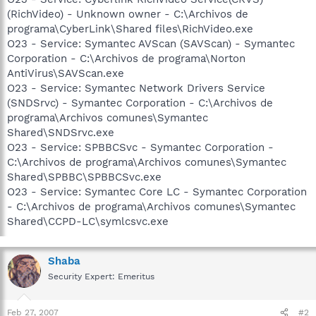
(RichVideo) - Unknown owner - C:\Archivos de
programa\CyberLink\Shared files\RichVideo.exe
O23 - Service: Symantec AVScan (SAVScan) - Symantec
Corporation - C:\Archivos de programa\Norton
AntiVirus\SAVScan.exe
O23 - Service: Symantec Network Drivers Service
(SNDSrvc) - Symantec Corporation - C:\Archivos de
programa\Archivos comunes\Symantec
Shared\SNDSrvc.exe
O23 - Service: SPBBCSvc - Symantec Corporation -
C:\Archivos de programa\Archivos comunes\Symantec
Shared\SPBBC\SPBBCSvc.exe
O23 - Service: Symantec Core LC - Symantec Corporation
- C:\Archivos de programa\Archivos comunes\Symantec
Shared\CCPD-LC\symlcsvc.exe
Shaba
Security Expert: Emeritus
Feb 27, 2007
#2