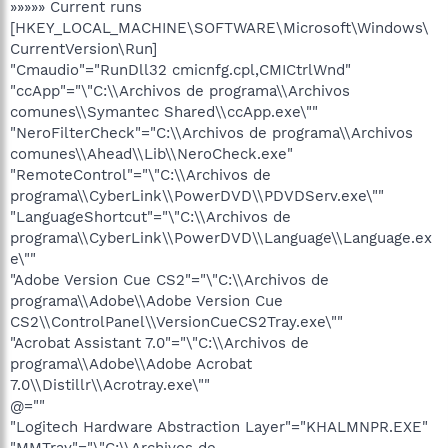
»»»»» Current runs
[HKEY_LOCAL_MACHINE\SOFTWARE\Microsoft\Windows\
CurrentVersion\Run]
"Cmaudio"="RunDll32 cmicnfg.cpl,CMICtrlWnd"
"ccApp"="\"C:\\Archivos de programa\\Archivos
comunes\\Symantec Shared\\ccApp.exe\""
"NeroFilterCheck"="C:\\Archivos de programa\\Archivos
comunes\\Ahead\\Lib\\NeroCheck.exe"
"RemoteControl"="\"C:\\Archivos de
programa\\CyberLink\\PowerDVD\\PDVDServ.exe\""
"LanguageShortcut"="\"C:\\Archivos de
programa\\CyberLink\\PowerDVD\\Language\\Language.ex
e\""
"Adobe Version Cue CS2"="\"C:\\Archivos de
programa\\Adobe\\Adobe Version Cue
CS2\\ControlPanel\\VersionCueCS2Tray.exe\""
"Acrobat Assistant 7.0"="\"C:\\Archivos de
programa\\Adobe\\Adobe Acrobat
7.0\\Distillr\\Acrotray.exe\""
@=""
"Logitech Hardware Abstraction Layer"="KHALMNPR.EXE"
"MMTray"="\"C:\\Archivos de