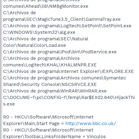
comunes\Ahead\lib\NMBgMonitor.exe
C:\Archivos de
programa\SEC\MagicTune3.5_Client\GammaTray.exe
C:\Archivos de programa\Logitech\SetPoint\SetPoint.exe
C:\WINDOWS\System32\alg.exe
C:\Archivos de programa\SEC\Natural
Color\NaturalColorLoad.exe
C:\Archivos de programa\iPod\bin\iPodService.exe
C:\Archivos de programa\Archivos
comunes\Logitech\KHAL\KHALMNPR.EXE
C:\Archivos de programa\Internet Explorer\IEXPLORE.EXE
C:\Archivos de programa\Archivos comunes\Symantec
Shared\Security Console\NSCSRVCE.EXE
C:\Archivos de programa\WinRAR\WinRAR.exe
C:\DOCUME~1\pc\CONFIG~1\Temp\Rar$EX02.640\HijackThi
s.exe
R0 - HKCU\Software\Microsoft\Internet
Explorer\Main,Start Page =
http://www.bbc.co.uk/
R0 - HKCU\Software\Microsoft\Internet
Explorer\Toolbar,LinksFolderName = Vínculos