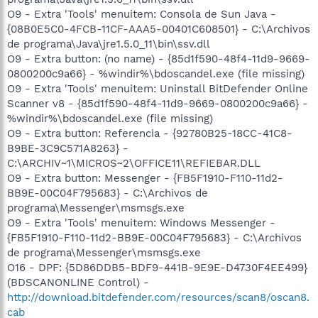
O9 - Extra 'Tools' menuitem: Consola de Sun Java -
{08B0E5C0-4FCB-11CF-AAA5-00401C608501} - C:\Archivos
de programa\Java\jre1.5.0_11\bin\ssv.dll
O9 - Extra button: (no name) - {85d1f590-48f4-11d9-9669-
0800200c9a66} - %windir%\bdoscandel.exe (file missing)
O9 - Extra 'Tools' menuitem: Uninstall BitDefender Online
Scanner v8 - {85d1f590-48f4-11d9-9669-0800200c9a66} -
%windir%\bdoscandel.exe (file missing)
O9 - Extra button: Referencia - {92780B25-18CC-41C8-
B9BE-3C9C571A8263} -
C:\ARCHIV~1\MICROS~2\OFFICE11\REFIEBAR.DLL
O9 - Extra button: Messenger - {FB5F1910-F110-11d2-
BB9E-00C04F795683} - C:\Archivos de
programa\Messenger\msmsgs.exe
O9 - Extra 'Tools' menuitem: Windows Messenger -
{FB5F1910-F110-11d2-BB9E-00C04F795683} - C:\Archivos
de programa\Messenger\msmsgs.exe
O16 - DPF: {5D86DDB5-BDF9-441B-9E9E-D4730F4EE499}
(BDSCANONLINE Control) -
http://download.bitdefender.com/resources/scan8/oscan8.
cab