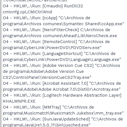
O4 - HKLM\..\Run: [Cmaudio] RunDll32
cmicnfg.cpl,CMICtrlWnd
O4 - HKLM\..\Run: [ccApp] "C:\Archivos de
programa\Archivos comunes\Symantec Shared\ccApp.exe"
O4 - HKLM\..\Run: [NeroFilterCheck] C:\Archivos de
programa\Archivos comunes\Ahead\Lib\NeroCheck.exe
O4 - HKLM\..\Run: [RemoteControl] "C:\Archivos de
programa\CyberLink\PowerDVD\PDVDServ.exe"
O4 - HKLM\..\Run: [LanguageShortcut] "C:\Archivos de
programa\CyberLink\PowerDVD\Language\Language.exe"
O4 - HKLM\..\Run: [Adobe Version Cue CS2] "C:\Archivos
de programa\Adobe\Adobe Version Cue
CS2\ControlPanel\VersionCueCS2Tray.exe"
O4 - HKLM\..\Run: [Acrobat Assistant 7.0] "C:\Archivos de
programa\Adobe\Adobe Acrobat 7.0\Distillr\Acrotray.exe"
O4 - HKLM\..\Run: [Logitech Hardware Abstraction Layer]
KHALMNPR.EXE
O4 - HKLM\..\Run: [MMTray] "C:\Archivos de
programa\Musicmatch\Musicmatch Jukebox\mm_tray.exe"
O4 - HKLM\..\Run: [SunJavaUpdateSched] "C:\Archivos de
programa\Java\jre1.5.0_11\bin\jusched.exe"