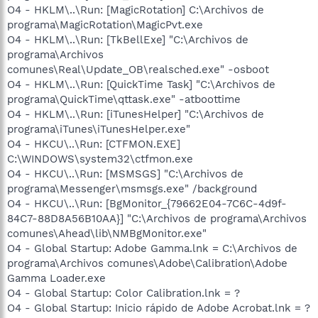
O4 - HKLM\..\Run: [MagicRotation] C:\Archivos de
programa\MagicRotation\MagicPvt.exe
O4 - HKLM\..\Run: [TkBellExe] "C:\Archivos de
programa\Archivos
comunes\Real\Update_OB\realsched.exe" -osboot
O4 - HKLM\..\Run: [QuickTime Task] "C:\Archivos de
programa\QuickTime\qttask.exe" -atboottime
O4 - HKLM\..\Run: [iTunesHelper] "C:\Archivos de
programa\iTunes\iTunesHelper.exe"
O4 - HKCU\..\Run: [CTFMON.EXE]
C:\WINDOWS\system32\ctfmon.exe
O4 - HKCU\..\Run: [MSMSGS] "C:\Archivos de
programa\Messenger\msmsgs.exe" /background
O4 - HKCU\..\Run: [BgMonitor_{79662E04-7C6C-4d9f-
84C7-88D8A56B10AA}] "C:\Archivos de programa\Archivos
comunes\Ahead\lib\NMBgMonitor.exe"
O4 - Global Startup: Adobe Gamma.lnk = C:\Archivos de
programa\Archivos comunes\Adobe\Calibration\Adobe
Gamma Loader.exe
O4 - Global Startup: Color Calibration.lnk = ?
O4 - Global Startup: Inicio rápido de Adobe Acrobat.lnk = ?