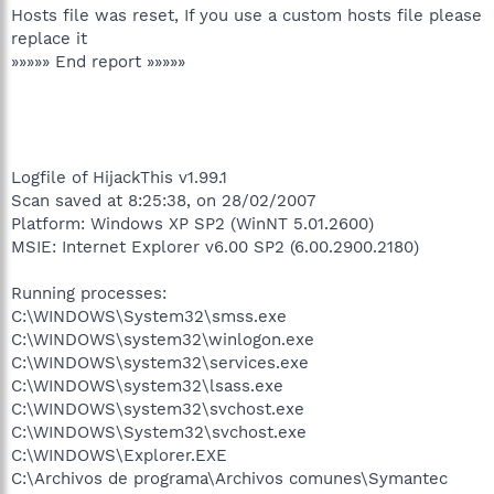
Hosts file was reset, If you use a custom hosts file please
replace it
»»»»» End report »»»»»
Logfile of HijackThis v1.99.1
Scan saved at 8:25:38, on 28/02/2007
Platform: Windows XP SP2 (WinNT 5.01.2600)
MSIE: Internet Explorer v6.00 SP2 (6.00.2900.2180)
Running processes:
C:\WINDOWS\System32\smss.exe
C:\WINDOWS\system32\winlogon.exe
C:\WINDOWS\system32\services.exe
C:\WINDOWS\system32\lsass.exe
C:\WINDOWS\system32\svchost.exe
C:\WINDOWS\System32\svchost.exe
C:\WINDOWS\Explorer.EXE
C:\Archivos de programa\Archivos comunes\Symantec