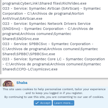
programa\CyberLink\Shared files\RichVideo.exe
O23 - Service: Symantec AVScan (SAVScan) - Symantec
Corporation - C:\Archivos de programa\Norton
AntiVirus\SAVScan.exe
O23 - Service: Symantec Network Drivers Service
(SNDSrvc) - Symantec Corporation - C:\Archivos de
programa\Archivos comunes\Symantec
Shared\SNDSrvc.exe
O23 - Service: SPBBCSvc - Symantec Corporation -
C:\Archivos de programa\Archivos comunes\Symantec
Shared\SPBBC\SPBBCSvc.exe
O23 - Service: Symantec Core LC - Symantec Corporation
- C:\Archivos de programa\Archivos comunes\Symantec
Shared\CCPD-LC\symlcsvc.exe
Shaba
Security Expert: Emeritus
This site uses cookies to help personalise content, tailor your experience
and to keep you logged in if you register.
By continuing to use this site, you are consenting to our use of cookies.
Feb 28, 2007
#4
Accept
Learn more…
Hi