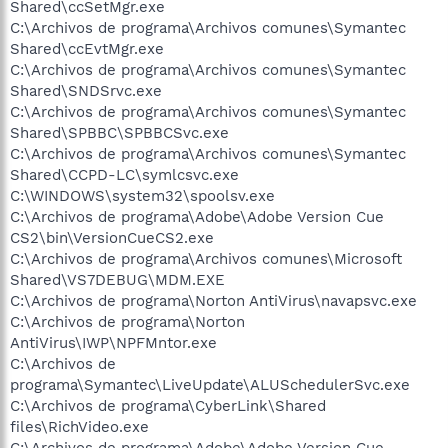
Shared\ccSetMgr.exe
C:\Archivos de programa\Archivos comunes\Symantec
Shared\ccEvtMgr.exe
C:\Archivos de programa\Archivos comunes\Symantec
Shared\SNDSrvc.exe
C:\Archivos de programa\Archivos comunes\Symantec
Shared\SPBBC\SPBBCSvc.exe
C:\Archivos de programa\Archivos comunes\Symantec
Shared\CCPD-LC\symlcsvc.exe
C:\WINDOWS\system32\spoolsv.exe
C:\Archivos de programa\Adobe\Adobe Version Cue
CS2\bin\VersionCueCS2.exe
C:\Archivos de programa\Archivos comunes\Microsoft
Shared\VS7DEBUG\MDM.EXE
C:\Archivos de programa\Norton AntiVirus\navapsvc.exe
C:\Archivos de programa\Norton
AntiVirus\IWP\NPFMntor.exe
C:\Archivos de
programa\Symantec\LiveUpdate\ALUSchedulerSvc.exe
C:\Archivos de programa\CyberLink\Shared
files\RichVideo.exe
C:\Archivos de programa\Adobe\Adobe Version Cue