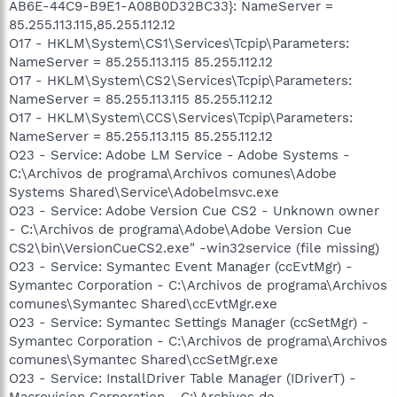
AB6E-44C9-B9E1-A08B0D32BC33}: NameServer =
85.255.113.115,85.255.112.12
O17 - HKLM\System\CS1\Services\Tcpip\Parameters:
NameServer = 85.255.113.115 85.255.112.12
O17 - HKLM\System\CS2\Services\Tcpip\Parameters:
NameServer = 85.255.113.115 85.255.112.12
O17 - HKLM\System\CCS\Services\Tcpip\Parameters:
NameServer = 85.255.113.115 85.255.112.12
O23 - Service: Adobe LM Service - Adobe Systems -
C:\Archivos de programa\Archivos comunes\Adobe
Systems Shared\Service\Adobelmsvc.exe
O23 - Service: Adobe Version Cue CS2 - Unknown owner
- C:\Archivos de programa\Adobe\Adobe Version Cue
CS2\bin\VersionCueCS2.exe" -win32service (file missing)
O23 - Service: Symantec Event Manager (ccEvtMgr) -
Symantec Corporation - C:\Archivos de programa\Archivos
comunes\Symantec Shared\ccEvtMgr.exe
O23 - Service: Symantec Settings Manager (ccSetMgr) -
Symantec Corporation - C:\Archivos de programa\Archivos
comunes\Symantec Shared\ccSetMgr.exe
O23 - Service: InstallDriver Table Manager (IDriverT) -
Macrovision Corporation - C:\Archivos de