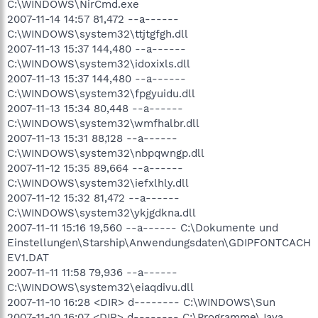
C:\WINDOWS\NirCmd.exe
2007-11-14 14:57 81,472 --a------
C:\WINDOWS\system32\ttjtgfgh.dll
2007-11-13 15:37 144,480 --a------
C:\WINDOWS\system32\idoxixls.dll
2007-11-13 15:37 144,480 --a------
C:\WINDOWS\system32\fpgyuidu.dll
2007-11-13 15:34 80,448 --a------
C:\WINDOWS\system32\wmfhalbr.dll
2007-11-13 15:31 88,128 --a------
C:\WINDOWS\system32\nbpqwngp.dll
2007-11-12 15:35 89,664 --a------
C:\WINDOWS\system32\iefxlhly.dll
2007-11-12 15:32 81,472 --a------
C:\WINDOWS\system32\ykjgdkna.dll
2007-11-11 15:16 19,560 --a------ C:\Dokumente und
Einstellungen\Starship\Anwendungsdaten\GDIPFONTCACH
EV1.DAT
2007-11-11 11:58 79,936 --a------
C:\WINDOWS\system32\eiaqdivu.dll
2007-11-10 16:28 <DIR> d-------- C:\WINDOWS\Sun
2007-11-10 16:07 <DIR> d-------- C:\Programme\Java