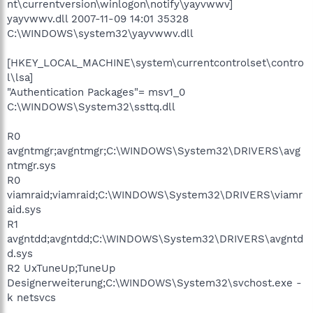
nt\currentversion\winlogon\notify\yayvwwv]
yayvwwv.dll 2007-11-09 14:01 35328
C:\WINDOWS\system32\yayvwwv.dll
[HKEY_LOCAL_MACHINE\system\currentcontrolset\contro
l\lsa]
"Authentication Packages"= msv1_0
C:\WINDOWS\System32\ssttq.dll
R0
avgntmgr;avgntmgr;C:\WINDOWS\System32\DRIVERS\avg
ntmgr.sys
R0
viamraid;viamraid;C:\WINDOWS\System32\DRIVERS\viamr
aid.sys
R1
avgntdd;avgntdd;C:\WINDOWS\System32\DRIVERS\avgntd
d.sys
R2 UxTuneUp;TuneUp
Designerweiterung;C:\WINDOWS\System32\svchost.exe -
k netsvcs