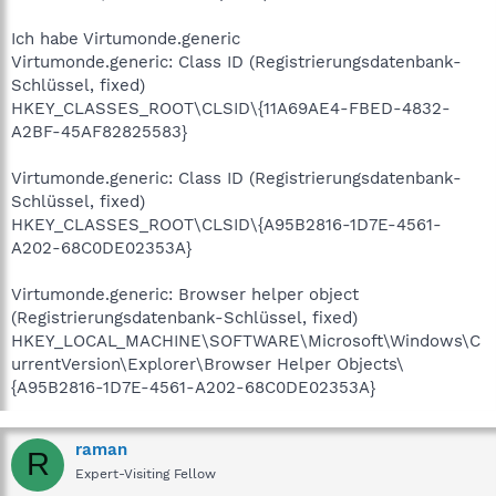
Ich habe Virtumonde.generic
Virtumonde.generic: Class ID (Registrierungsdatenbank-
Schlüssel, fixed)
HKEY_CLASSES_ROOT\CLSID\{11A69AE4-FBED-4832-
A2BF-45AF82825583}
Virtumonde.generic: Class ID (Registrierungsdatenbank-
Schlüssel, fixed)
HKEY_CLASSES_ROOT\CLSID\{A95B2816-1D7E-4561-
A202-68C0DE02353A}
Virtumonde.generic: Browser helper object
(Registrierungsdatenbank-Schlüssel, fixed)
HKEY_LOCAL_MACHINE\SOFTWARE\Microsoft\Windows\C
urrentVersion\Explorer\Browser Helper Objects\
{A95B2816-1D7E-4561-A202-68C0DE02353A}
raman
R
Expert-Visiting Fellow