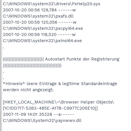
C:\WINDOWS\system32\drivers\PxHelp20.sys
2007-10-20 00:56 129,784 ------w
C:\WINDOWS\system32\pxafs.dll
2007-10-20 00:56 120,056 ------w
C:\WINDOWS\system32\pxcpyi64.exe
2007-10-20 00:56 118,520 ------w
C:\WINDOWS\system32\pxinsi64.exe
.
(((((((((((((((((((((((((((( Autostart Punkte der Registrierung
))))))))))))))))))))))))))))))))))))))))
.
.
*Hinweis* leere Eintrage & legitime Standardeintrage
werden nicht angezeigt.
[HKEY_LOCAL_MACHINE\~\Browser Helper Objects\
{1C1DD717-53B2-485E-A17B-C9977C205E10}]
2007-11-09 14:01 35328 --a------
C:\WINDOWS\System32\yayvwwv.dll