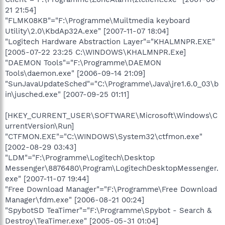
21 21:54]
"FLMK08KB"="F:\Programme\Muiltmedia keyboard
Utility\2.0\KbdAp32A.exe" [2007-11-07 18:04]
"Logitech Hardware Abstraction Layer"="KHALMNPR.EXE"
[2005-07-22 23:25 C:\WINDOWS\KHALMNPR.Exe]
"DAEMON Tools"="F:\Programme\DAEMON
Tools\daemon.exe" [2006-09-14 21:09]
"SunJavaUpdateSched"="C:\Programme\Java\jre1.6.0_03\b
in\jusched.exe" [2007-09-25 01:11]
[HKEY_CURRENT_USER\SOFTWARE\Microsoft\Windows\C
urrentVersion\Run]
"CTFMON.EXE"="C:\WINDOWS\System32\ctfmon.exe"
[2002-08-29 03:43]
"LDM"="F:\Programme\Logitech\Desktop
Messenger\8876480\Program\LogitechDesktopMessenger.
exe" [2007-11-07 19:44]
"Free Download Manager"="F:\Programme\Free Download
Manager\fdm.exe" [2006-08-21 00:24]
"SpybotSD TeaTimer"="F:\Programme\Spybot - Search &
Destroy\TeaTimer.exe" [2005-05-31 01:04]