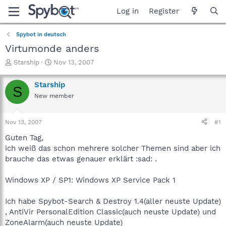
Log in
Register
Spybot in deutsch
Virtumonde anders
T
S
Starship
Nov 13, 2007
h
t
r
a
Starship
S
e
r
New member
a
t
d
d
s
a
Nov 13, 2007
#1
t
t
a
e
Guten Tag,
r
ich weiß das schon mehrere solcher Themen sind aber ich
t
brauche das etwas genauer erklärt :sad: .
e
r
Windows XP / SP1: Windows XP Service Pack 1
Ich habe Spybot-Search & Destroy 1.4(aller neuste Update)
, AntiVir PersonalEdition Classic(auch neuste Update) und
ZoneAlarm(auch neuste Update)