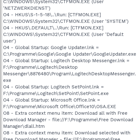
C:\WINDOWS\System32\CTFMON.EXE (User
'NETZWERKDIENST')
O4 - HKUS\S-1-5-18\..\Run: [CTFMON.EXE]
C:\WINDOWS\System32\CTFMON.EXE (User 'SYSTEM')
O4 - HKUS\.DEFAULT\..\Run: [CTFMON.EXE]
C:\WINDOWS\System32\CTFMON.EXE (User 'Default
user')
O4 - Global Startup: Google Updater.lnk =
C:\Programme\Google\Google Updater\GoogleUpdater.exe
O4 - Global Startup: Logitech Desktop Messenger.lnk =
F:\Programme\Logitech\Desktop
Messenger\8876480\Program\LogitechDesktopMessenger.
exe
O4 - Global Startup: Logitech SetPoint.lnk =
F:\Programme\Logitech\SetPoint\SetPoint.exe
O4 - Global Startup: Microsoft Office.lnk =
F:\Programme\Microsoft Office\Office10\OSA.EXE
O8 - Extra context menu item: Download all with Free
Download Manager - file://F:\Programme\Free Download
Manager\dlall.htm
O8 - Extra context menu item: Download selected with
Free Download Manager - file://F:\Programme\Free