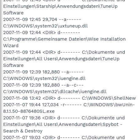
Einstellungen\Starship\Anwendungsdaten\TuneUp
Software
2007-11-09 12:45 29,704 --a------
C:\WINDOWS\system32\uxtuneup.dll
2007-11-09 12:44 <DIR> d--------
C:\Programme\Gemeinsame Dateien\Wise Installation
Wizard
2007-11-09 12:44 <DIR> d-------- C:\Dokumente und
Einstellungen\All Users\Anwendungsdaten\TuneUp
Software
2007-11-09 12:39 182,880 --a------
C:\WINDOWS\system32\iuengine.dll
2007-11-09 12:39 182,880 --a--c---
C:\WINDOWS\system32\dllcache\iuengine.dll
2007-11-08 13:42 <DIR> d-------- C:\WINDOWS\ShellNew
2007-11-07 19:44 127,034 -r------- C:\WINDOWS\bwUnin-
8.1.1.50-8876480SL.exe
2007-11-07 19:36 <DIR> d-------- C:\Dokumente und
Einstellungen\All Users\Anwendungsdaten\Spybot -
Search & Destroy
2007-11-07 19:03 <DIR> d-------- C:\Dokumente und