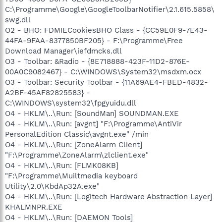
C:\Programme\Google\GoogleToolbarNotifier\2.1.615.5858\
swg.dll
O2 - BHO: FDMIECookiesBHO Class - {CC59E0F9-7E43-
44FA-9FAA-8377850BF205} - F:\Programme\Free
Download Manager\iefdmcks.dll
O3 - Toolbar: &Radio - {8E718888-423F-11D2-876E-
00A0C9082467} - C:\WINDOWS\System32\msdxm.ocx
O3 - Toolbar: Security Toolbar - {11A69AE4-FBED-4832-
A2BF-45AF82825583} -
C:\WINDOWS\system32\fpgyuidu.dll
O4 - HKLM\..\Run: [SoundMan] SOUNDMAN.EXE
O4 - HKLM\..\Run: [avgnt] "F:\Programme\AntiVir
PersonalEdition Classic\avgnt.exe" /min
O4 - HKLM\..\Run: [ZoneAlarm Client]
"F:\Programme\ZoneAlarm\zlclient.exe"
O4 - HKLM\..\Run: [FLMK08KB]
"F:\Programme\Muiltmedia keyboard
Utility\2.0\KbdAp32A.exe"
O4 - HKLM\..\Run: [Logitech Hardware Abstraction Layer]
KHALMNPR.EXE
O4 - HKLM\..\Run: [DAEMON Tools]