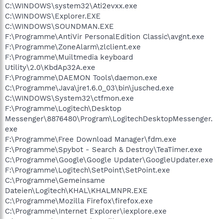
C:\WINDOWS\system32\Ati2evxx.exe
C:\WINDOWS\Explorer.EXE
C:\WINDOWS\SOUNDMAN.EXE
F:\Programme\AntiVir PersonalEdition Classic\avgnt.exe
F:\Programme\ZoneAlarm\zlclient.exe
F:\Programme\Muiltmedia keyboard
Utility\2.0\KbdAp32A.exe
F:\Programme\DAEMON Tools\daemon.exe
C:\Programme\Java\jre1.6.0_03\bin\jusched.exe
C:\WINDOWS\System32\ctfmon.exe
F:\Programme\Logitech\Desktop
Messenger\8876480\Program\LogitechDesktopMessenger.
exe
F:\Programme\Free Download Manager\fdm.exe
F:\Programme\Spybot - Search & Destroy\TeaTimer.exe
C:\Programme\Google\Google Updater\GoogleUpdater.exe
F:\Programme\Logitech\SetPoint\SetPoint.exe
C:\Programme\Gemeinsame
Dateien\Logitech\KHAL\KHALMNPR.EXE
C:\Programme\Mozilla Firefox\firefox.exe
C:\Programme\Internet Explorer\iexplore.exe