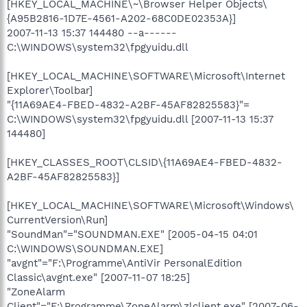
[HKEY_LOCAL_MACHINE\~\Browser Helper Objects\
{A95B2816-1D7E-4561-A202-68C0DE02353A}]
2007-11-13 15:37 144480 --a------
C:\WINDOWS\system32\fpgyuidu.dll
[HKEY_LOCAL_MACHINE\SOFTWARE\Microsoft\Internet
Explorer\Toolbar]
"{11A69AE4-FBED-4832-A2BF-45AF82825583}"=
C:\WINDOWS\system32\fpgyuidu.dll [2007-11-13 15:37
144480]
[HKEY_CLASSES_ROOT\CLSID\{11A69AE4-FBED-4832-
A2BF-45AF82825583}]
[HKEY_LOCAL_MACHINE\SOFTWARE\Microsoft\Windows\
CurrentVersion\Run]
"SoundMan"="SOUNDMAN.EXE" [2005-04-15 04:01
C:\WINDOWS\SOUNDMAN.EXE]
"avgnt"="F:\Programme\AntiVir PersonalEdition
Classic\avgnt.exe" [2007-11-07 18:25]
"ZoneAlarm
Client"="F:\Programme\ZoneAlarm\zlclient.exe" [2007-06-