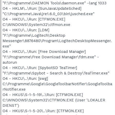
"F:\Programme\DAEMON Tools\daemon.exe" -lang 1033
O4 - HKLM\..\Run: [SunJavaUpdateSched]
"C:\Programme\Java\jre1.6.0_03\bin\jusched.exe"
O4 - HKCU\..\Run: [CTFMON.EXE]
C:\WINDOWS\System32\ctfmon.exe
O4 - HKCU\..\Run: [LDM]
"F:\Programme\Logitech\Desktop
Messenger\8876480\Program\LogitechDesktopMessenger.
exe"
O4 - HKCU\..\Run: [Free Download Manager]
"F:\Programme\Free Download Manager\fdm.exe" -
autorun
O4 - HKCU\..\Run: [SpybotSD TeaTimer]
"F:\Programme\Spybot - Search & Destroy\TeaTimer.exe"
O4 - HKCU\..\Run: [swg]
C:\Programme\Google\GoogleToolbarNotifier\GoogleToolba
rNotifier.exe
O4 - HKUS\S-1-5-19\..\Run: [CTFMON.EXE]
C:\WINDOWS\System32\CTFMON.EXE (User 'LOKALER
DIENST')
O4 - HKUS\S-1-5-20\..\Run: [CTFMON.EXE]