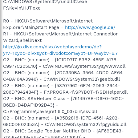
C:\WINDOWS\System32\rundll32.exe
F:\Kevin\HJT.exe
R0 - HKCU\Software\Microsoft\Internet
Explorer\Main,Start Page =
http://www.google.de/
R1 - HKCU\Software\Microsoft\Internet Connection
Wizard,ShellNext =
http://go.divx.com/divx/webplayerdemo/de?
yrv=1&yoc=divx&ydt=divxdotcom&ybt=DFW&ybv=6.7
O2 - BHO: (no name) - {1C1DD717-53B2-485E-A17B-
C9977C205E10} - C:\WINDOWS\System32\yayvwwv.dll
O2 - BHO: (no name) - {2DC339BA-3564-4DD0-AE64-
C4BA164A3946} - C:\WINDOWS\System32\geebb.dll
O2 - BHO: (no name) - {53707962-6F74-2D53-2644-
206D7942484F} - F:\PROGRA~1\SPYBOT~1\SDHelper.dll
O2 - BHO: SSVHelper Class - {761497BB-D6F0-462C-
B6EB-D4DAF1D92D43} -
C:\Programme\Java\jre1.6.0_03\bin\ssv.dll
O2 - BHO: (no name) - {A95B2816-1D7E-4561-A202-
68C0DE02353A} - C:\WINDOWS\system32\fpgyuidu.dll
O2 - BHO: Google Toolbar Notifier BHO - {AF69DE43-
7D58-4638-B6FA-CE66B5AD205D} -