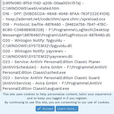
{c95fe080-8f5d-11d2-a20b-00aa003c157a} -
C:\WINDOWS\web\related.htm
O16 - DPF: {50BD5CDA-4BA8-4048-8FAA-763F222E41D8}
- hxxp://adxrnet.net/code/chm/xpre.chm::/xpreload.ocx
O18 - Protocol: bwfile-8876480 - {9462A756-7B47-47BC-
8C80-C34B9B80B32B} - F:\Programme\Logitech\Desktop
Messenger\8876480\Program\GAPlugProtocol-8876480.dll
O20 - Winlogon Notify: fpgyuidu -
C:\WINDOWS\SYSTEM32\fpgyuidu.dll
O20 - Winlogon Notify: yayvwwv -
C:\WINDOWS\SYSTEM32\yayvwwv.dll
O23 - Service: AntiVir PersonalEdition Classic Planer
(AntiVirScheduler) - Avira GmbH - F:\Programme\AntiVir
PersonalEdition Classic\sched.exe
O23 - Service: AntiVir PersonalEdition Classic Guard
(AntiVirService) - Avira GmbH - F:\Programme\AntiVir
PersonalEdition Classic\avguard.exe
O23 - Service: Ati HotKey Poller - ATI Technologies Inc. -
This site uses cookies to help personalise content, tailor your experience
and to keep you logged in if you register.
C:\WINDOWS\System32\Ati2evxx.exe
By continuing to use this site, you are consenting to our use of cookies.
O23 - Service: ATI Smart - Unknown owner -
Accept
Learn more…
C:\WINDOWS\system32\ati2sgag.exe