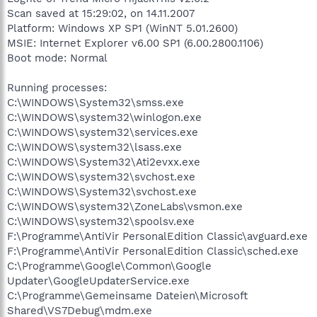
Scan saved at 15:29:02, on 14.11.2007
Platform: Windows XP SP1 (WinNT 5.01.2600)
MSIE: Internet Explorer v6.00 SP1 (6.00.2800.1106)
Boot mode: Normal
Running processes:
C:\WINDOWS\System32\smss.exe
C:\WINDOWS\system32\winlogon.exe
C:\WINDOWS\system32\services.exe
C:\WINDOWS\system32\lsass.exe
C:\WINDOWS\System32\Ati2evxx.exe
C:\WINDOWS\system32\svchost.exe
C:\WINDOWS\System32\svchost.exe
C:\WINDOWS\system32\ZoneLabs\vsmon.exe
C:\WINDOWS\system32\spoolsv.exe
F:\Programme\AntiVir PersonalEdition Classic\avguard.exe
F:\Programme\AntiVir PersonalEdition Classic\sched.exe
C:\Programme\Google\Common\Google
Updater\GoogleUpdaterService.exe
C:\Programme\Gemeinsame Dateien\Microsoft
Shared\VS7Debug\mdm.exe