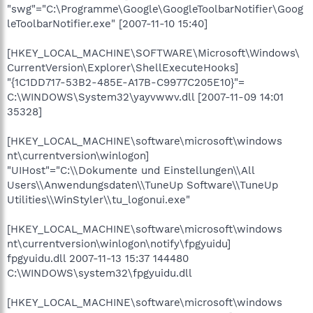
"swg"="C:\Programme\Google\GoogleToolbarNotifier\Goog
leToolbarNotifier.exe" [2007-11-10 15:40]
[HKEY_LOCAL_MACHINE\SOFTWARE\Microsoft\Windows\
CurrentVersion\Explorer\ShellExecuteHooks]
"{1C1DD717-53B2-485E-A17B-C9977C205E10}"=
C:\WINDOWS\System32\yayvwwv.dll [2007-11-09 14:01
35328]
[HKEY_LOCAL_MACHINE\software\microsoft\windows
nt\currentversion\winlogon]
"UIHost"="C:\\Dokumente und Einstellungen\\All
Users\\Anwendungsdaten\\TuneUp Software\\TuneUp
Utilities\\WinStyler\\tu_logonui.exe"
[HKEY_LOCAL_MACHINE\software\microsoft\windows
nt\currentversion\winlogon\notify\fpgyuidu]
fpgyuidu.dll 2007-11-13 15:37 144480
C:\WINDOWS\system32\fpgyuidu.dll
[HKEY_LOCAL_MACHINE\software\microsoft\windows