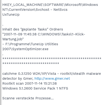
HKEY_LOCAL_MACHINE\SOFTWARE\Microsoft\Windows
NT\CurrentVersion\Svchost - NetSvcs
UxTuneUp
.
Inhalt des "geplante Tasks" Ordners
"2007-11-09 11:45:38 C:\WINDOWS\Tasks\1-Klick-
Wartung.job"
- F:\Programme\TuneUp Utilities
2007\SystemOptimizer.exe
.
***********************************************
***************************
catchme 0.3.1250 W2K/XP/Vista - rootkit/stealth malware
detector by Gmer,
http://www.gmer.net
Rootkit scan 2007-11-14 15:21:38
Windows 5.1.2600 Service Pack 1 NTFS
Scanne versteckte Prozesse...