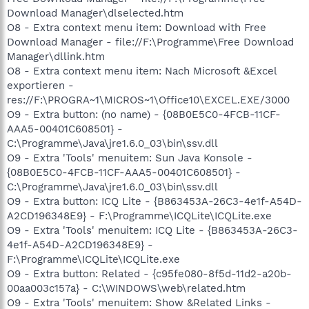
Download Manager\dlselected.htm
O8 - Extra context menu item: Download with Free
Download Manager - file://F:\Programme\Free Download
Manager\dllink.htm
O8 - Extra context menu item: Nach Microsoft &Excel
exportieren -
res://F:\PROGRA~1\MICROS~1\Office10\EXCEL.EXE/3000
O9 - Extra button: (no name) - {08B0E5C0-4FCB-11CF-
AAA5-00401C608501} -
C:\Programme\Java\jre1.6.0_03\bin\ssv.dll
O9 - Extra 'Tools' menuitem: Sun Java Konsole -
{08B0E5C0-4FCB-11CF-AAA5-00401C608501} -
C:\Programme\Java\jre1.6.0_03\bin\ssv.dll
O9 - Extra button: ICQ Lite - {B863453A-26C3-4e1f-A54D-
A2CD196348E9} - F:\Programme\ICQLite\ICQLite.exe
O9 - Extra 'Tools' menuitem: ICQ Lite - {B863453A-26C3-
4e1f-A54D-A2CD196348E9} -
F:\Programme\ICQLite\ICQLite.exe
O9 - Extra button: Related - {c95fe080-8f5d-11d2-a20b-
00aa003c157a} - C:\WINDOWS\web\related.htm
O9 - Extra 'Tools' menuitem: Show &Related Links -