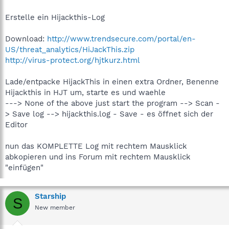
Erstelle ein Hijackthis-Log
Download:
http://www.trendsecure.com/portal/en-
US/threat_analytics/HiJackThis.zip
http://virus-protect.org/hjtkurz.html
Lade/entpacke HijackThis in einen extra Ordner, Benenne
Hijackthis in HJT um, starte es und waehle
---> None of the above just start the program --> Scan -
> Save log --> hijackthis.log - Save - es öffnet sich der
Editor
nun das KOMPLETTE Log mit rechtem Mausklick
abkopieren und ins Forum mit rechtem Mausklick
"einfügen"
Starship
S
New member