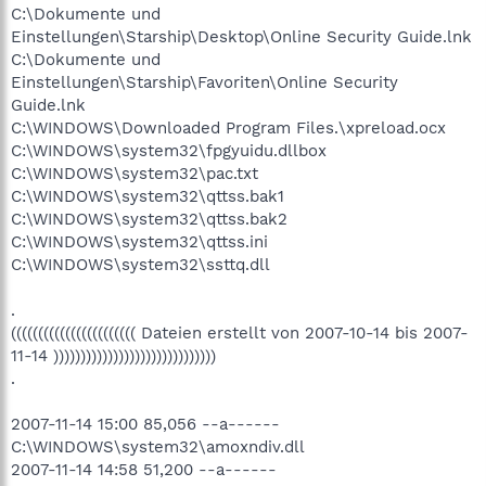
C:\Dokumente und
Einstellungen\Starship\Desktop\Online Security Guide.lnk
C:\Dokumente und
Einstellungen\Starship\Favoriten\Online Security
Guide.lnk
C:\WINDOWS\Downloaded Program Files.\xpreload.ocx
C:\WINDOWS\system32\fpgyuidu.dllbox
C:\WINDOWS\system32\pac.txt
C:\WINDOWS\system32\qttss.bak1
C:\WINDOWS\system32\qttss.bak2
C:\WINDOWS\system32\qttss.ini
C:\WINDOWS\system32\ssttq.dll
.
((((((((((((((((((((((( Dateien erstellt von 2007-10-14 bis 2007-
11-14 ))))))))))))))))))))))))))))))
.
2007-11-14 15:00 85,056 --a------
C:\WINDOWS\system32\amoxndiv.dll
2007-11-14 14:58 51,200 --a------