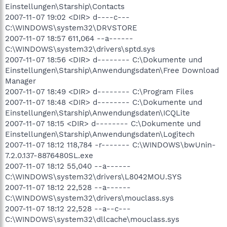
Einstellungen\Starship\Contacts
2007-11-07 19:02 <DIR> d----c---
C:\WINDOWS\system32\DRVSTORE
2007-11-07 18:57 611,064 --a------
C:\WINDOWS\system32\drivers\sptd.sys
2007-11-07 18:56 <DIR> d-------- C:\Dokumente und
Einstellungen\Starship\Anwendungsdaten\Free Download
Manager
2007-11-07 18:49 <DIR> d-------- C:\Program Files
2007-11-07 18:48 <DIR> d-------- C:\Dokumente und
Einstellungen\Starship\Anwendungsdaten\ICQLite
2007-11-07 18:15 <DIR> d-------- C:\Dokumente und
Einstellungen\Starship\Anwendungsdaten\Logitech
2007-11-07 18:12 118,784 -r------- C:\WINDOWS\bwUnin-
7.2.0.137-8876480SL.exe
2007-11-07 18:12 55,040 --a------
C:\WINDOWS\system32\drivers\L8042MOU.SYS
2007-11-07 18:12 22,528 --a------
C:\WINDOWS\system32\drivers\mouclass.sys
2007-11-07 18:12 22,528 --a--c---
C:\WINDOWS\system32\dllcache\mouclass.sys