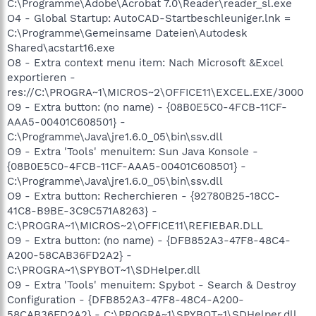
C:\Programme\Adobe\Acrobat 7.0\Reader\reader_sl.exe
O4 - Global Startup: AutoCAD-Startbeschleuniger.lnk =
C:\Programme\Gemeinsame Dateien\Autodesk
Shared\acstart16.exe
O8 - Extra context menu item: Nach Microsoft &Excel
exportieren -
res://C:\PROGRA~1\MICROS~2\OFFICE11\EXCEL.EXE/3000
O9 - Extra button: (no name) - {08B0E5C0-4FCB-11CF-
AAA5-00401C608501} -
C:\Programme\Java\jre1.6.0_05\bin\ssv.dll
O9 - Extra 'Tools' menuitem: Sun Java Konsole -
{08B0E5C0-4FCB-11CF-AAA5-00401C608501} -
C:\Programme\Java\jre1.6.0_05\bin\ssv.dll
O9 - Extra button: Recherchieren - {92780B25-18CC-
41C8-B9BE-3C9C571A8263} -
C:\PROGRA~1\MICROS~2\OFFICE11\REFIEBAR.DLL
O9 - Extra button: (no name) - {DFB852A3-47F8-48C4-
A200-58CAB36FD2A2} -
C:\PROGRA~1\SPYBOT~1\SDHelper.dll
O9 - Extra 'Tools' menuitem: Spybot - Search & Destroy
Configuration - {DFB852A3-47F8-48C4-A200-
58CAB36FD2A2} - C:\PROGRA~1\SPYBOT~1\SDHelper.dll