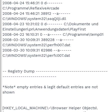
2008-04-24 15:46:31 0 d--------
C:\Programme\ReflexiveArcade
2008-04-24 15:46:21 38912 --a------
C:\WINDOWS\system32\ssqQiijI.dll
2008-04-23 10:31:02 0 d-------- C:\Dokumente und
Einstellungen\pn\Anwendungsdaten\PlayFirst
2008-04-22 16:10:31 0 --a------ C:\Programme\temp01
2008-03-30 10:09:31 389228 --a------
C:\WINDOWS\system32\perfh007.dat
2008-03-30 10:09:31 62986 --a------
C:\WINDOWS\system32\perfc007.dat
-- Registry Dump ------------------------------------
---------------------------
*Note* empty entries & legit default entries are not
shown
[HKEY_LOCAL_MACHINE\~\Browser Helper Objects\