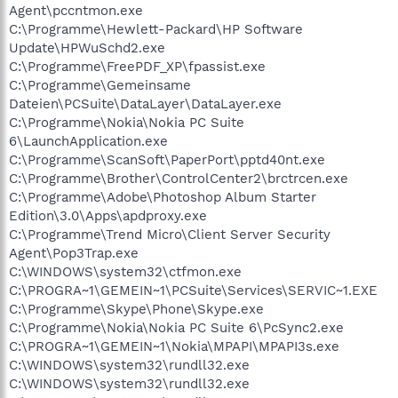
Agent\pccntmon.exe
C:\Programme\Hewlett-Packard\HP Software
Update\HPWuSchd2.exe
C:\Programme\FreePDF_XP\fpassist.exe
C:\Programme\Gemeinsame
Dateien\PCSuite\DataLayer\DataLayer.exe
C:\Programme\Nokia\Nokia PC Suite
6\LaunchApplication.exe
C:\Programme\ScanSoft\PaperPort\pptd40nt.exe
C:\Programme\Brother\ControlCenter2\brctrcen.exe
C:\Programme\Adobe\Photoshop Album Starter
Edition\3.0\Apps\apdproxy.exe
C:\Programme\Trend Micro\Client Server Security
Agent\Pop3Trap.exe
C:\WINDOWS\system32\ctfmon.exe
C:\PROGRA~1\GEMEIN~1\PCSuite\Services\SERVIC~1.EXE
C:\Programme\Skype\Phone\Skype.exe
C:\Programme\Nokia\Nokia PC Suite 6\PcSync2.exe
C:\PROGRA~1\GEMEIN~1\Nokia\MPAPI\MPAPI3s.exe
C:\WINDOWS\system32\rundll32.exe
C:\WINDOWS\system32\rundll32.exe