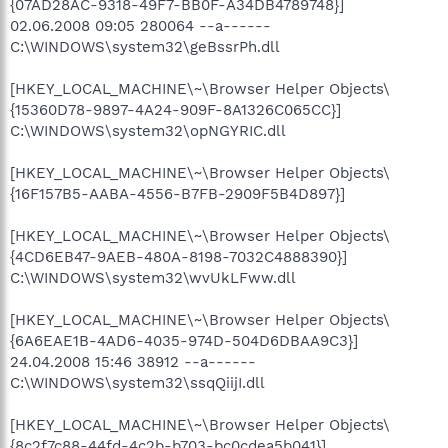
{07AD28AC-9318-49F7-BB0F-A34DB4789748}]
02.06.2008 09:05 280064 --a------
C:\WINDOWS\system32\geBssrPh.dll
[HKEY_LOCAL_MACHINE\~\Browser Helper Objects\
{15360D78-9897-4A24-909F-8A1326C065CC}]
C:\WINDOWS\system32\opNGYRIC.dll
[HKEY_LOCAL_MACHINE\~\Browser Helper Objects\
{16F157B5-AABA-4556-B7FB-2909F5B4D897}]
[HKEY_LOCAL_MACHINE\~\Browser Helper Objects\
{4CD6EB47-9AEB-480A-8198-7032C4888390}]
C:\WINDOWS\system32\wvUkLFww.dll
[HKEY_LOCAL_MACHINE\~\Browser Helper Objects\
{6A6EAE1B-4AD6-4035-974D-504D6DBAA9C3}]
24.04.2008 15:46 38912 --a------
C:\WINDOWS\system32\ssqQiijI.dll
[HKEY_LOCAL_MACHINE\~\Browser Helper Objects\
{8c2f7c88-44fd-4c2b-b703-bc0cdea5b041}]