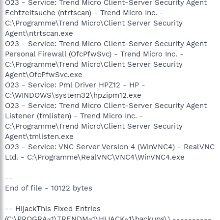
O23 - Service: Trend Micro Client-Server Security Agent
Echtzeitsuche (ntrtscan) - Trend Micro Inc. -
C:\Programme\Trend Micro\Client Server Security
Agent\ntrtscan.exe
O23 - Service: Trend Micro Client-Server Security Agent
Personal Firewall (OfcPfwSvc) - Trend Micro Inc. -
C:\Programme\Trend Micro\Client Server Security
Agent\OfcPfwSvc.exe
O23 - Service: Pml Driver HPZ12 - HP -
C:\WINDOWS\system32\hpzipm12.exe
O23 - Service: Trend Micro Client-Server Security Agent
Listener (tmlisten) - Trend Micro Inc. -
C:\Programme\Trend Micro\Client Server Security
Agent\tmlisten.exe
O23 - Service: VNC Server Version 4 (WinVNC4) - RealVNC
Ltd. - C:\Programme\RealVNC\VNC4\WinVNC4.exe
--
End of file - 10122 bytes
-- HijackThis Fixed Entries
(C:\PROGRA~1\TRENDM~1\HIJACK~1\backups\) ----------