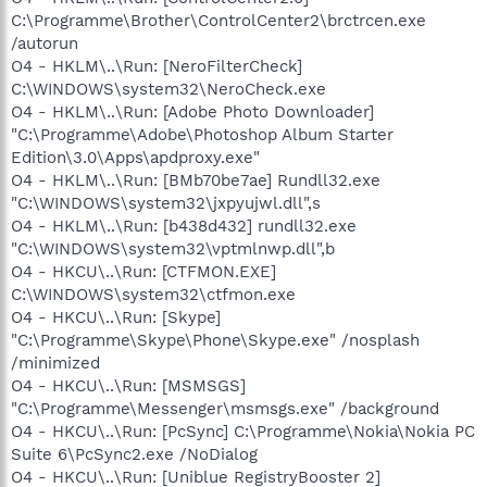
C:\Programme\Brother\ControlCenter2\brctrcen.exe
/autorun
O4 - HKLM\..\Run: [NeroFilterCheck]
C:\WINDOWS\system32\NeroCheck.exe
O4 - HKLM\..\Run: [Adobe Photo Downloader]
"C:\Programme\Adobe\Photoshop Album Starter
Edition\3.0\Apps\apdproxy.exe"
O4 - HKLM\..\Run: [BMb70be7ae] Rundll32.exe
"C:\WINDOWS\system32\jxpyujwl.dll",s
O4 - HKLM\..\Run: [b438d432] rundll32.exe
"C:\WINDOWS\system32\vptmlnwp.dll",b
O4 - HKCU\..\Run: [CTFMON.EXE]
C:\WINDOWS\system32\ctfmon.exe
O4 - HKCU\..\Run: [Skype]
"C:\Programme\Skype\Phone\Skype.exe" /nosplash
/minimized
O4 - HKCU\..\Run: [MSMSGS]
"C:\Programme\Messenger\msmsgs.exe" /background
O4 - HKCU\..\Run: [PcSync] C:\Programme\Nokia\Nokia PC
Suite 6\PcSync2.exe /NoDialog
O4 - HKCU\..\Run: [Uniblue RegistryBooster 2]