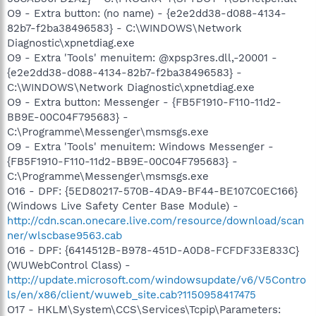
O9 - Extra button: (no name) - {e2e2dd38-d088-4134-
82b7-f2ba38496583} - C:\WINDOWS\Network
Diagnostic\xpnetdiag.exe
O9 - Extra 'Tools' menuitem: @xpsp3res.dll,-20001 -
{e2e2dd38-d088-4134-82b7-f2ba38496583} -
C:\WINDOWS\Network Diagnostic\xpnetdiag.exe
O9 - Extra button: Messenger - {FB5F1910-F110-11d2-
BB9E-00C04F795683} -
C:\Programme\Messenger\msmsgs.exe
O9 - Extra 'Tools' menuitem: Windows Messenger -
{FB5F1910-F110-11d2-BB9E-00C04F795683} -
C:\Programme\Messenger\msmsgs.exe
O16 - DPF: {5ED80217-570B-4DA9-BF44-BE107C0EC166}
(Windows Live Safety Center Base Module) -
http://cdn.scan.onecare.live.com/resource/download/scan
ner/wlscbase9563.cab
O16 - DPF: {6414512B-B978-451D-A0D8-FCFDF33E833C}
(WUWebControl Class) -
http://update.microsoft.com/windowsupdate/v6/V5Contro
ls/en/x86/client/wuweb_site.cab?1150958417475
O17 - HKLM\System\CCS\Services\Tcpip\Parameters: