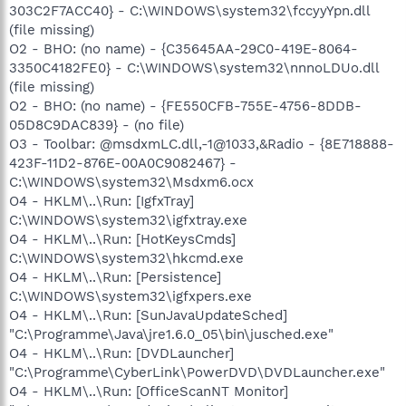
303C2F7ACC40} - C:\WINDOWS\system32\fccyyYpn.dll
(file missing)
O2 - BHO: (no name) - {C35645AA-29C0-419E-8064-
3350C4182FE0} - C:\WINDOWS\system32\nnnoLDUo.dll
(file missing)
O2 - BHO: (no name) - {FE550CFB-755E-4756-8DDB-
05D8C9DAC839} - (no file)
O3 - Toolbar: @msdxmLC.dll,-1@1033,&Radio - {8E718888-
423F-11D2-876E-00A0C9082467} -
C:\WINDOWS\system32\Msdxm6.ocx
O4 - HKLM\..\Run: [IgfxTray]
C:\WINDOWS\system32\igfxtray.exe
O4 - HKLM\..\Run: [HotKeysCmds]
C:\WINDOWS\system32\hkcmd.exe
O4 - HKLM\..\Run: [Persistence]
C:\WINDOWS\system32\igfxpers.exe
O4 - HKLM\..\Run: [SunJavaUpdateSched]
"C:\Programme\Java\jre1.6.0_05\bin\jusched.exe"
O4 - HKLM\..\Run: [DVDLauncher]
"C:\Programme\CyberLink\PowerDVD\DVDLauncher.exe"
O4 - HKLM\..\Run: [OfficeScanNT Monitor]