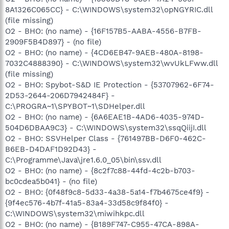
8A1326C065CC} - C:\WINDOWS\system32\opNGYRIC.dll
(file missing)
O2 - BHO: (no name) - {16F157B5-AABA-4556-B7FB-
2909F5B4D897} - (no file)
O2 - BHO: (no name) - {4CD6EB47-9AEB-480A-8198-
7032C4888390} - C:\WINDOWS\system32\wvUkLFww.dll
(file missing)
O2 - BHO: Spybot-S&D IE Protection - {53707962-6F74-
2D53-2644-206D7942484F} -
C:\PROGRA~1\SPYBOT~1\SDHelper.dll
O2 - BHO: (no name) - {6A6EAE1B-4AD6-4035-974D-
504D6DBAA9C3} - C:\WINDOWS\system32\ssqQiijI.dll
O2 - BHO: SSVHelper Class - {761497BB-D6F0-462C-
B6EB-D4DAF1D92D43} -
C:\Programme\Java\jre1.6.0_05\bin\ssv.dll
O2 - BHO: (no name) - {8c2f7c88-44fd-4c2b-b703-
bc0cdea5b041} - (no file)
O2 - BHO: {0f48f9c8-5d33-4a38-5a14-f7b4675ce4f9} -
{9f4ec576-4b7f-41a5-83a4-33d58c9f84f0} -
C:\WINDOWS\system32\miwihkpc.dll
O2 - BHO: (no name) - {B189F747-C955-47CA-898A-