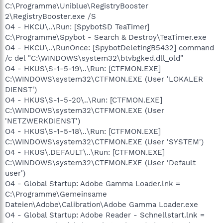
C:\Programme\Uniblue\RegistryBooster
2\RegistryBooster.exe /S
O4 - HKCU\..\Run: [SpybotSD TeaTimer]
C:\Programme\Spybot - Search & Destroy\TeaTimer.exe
O4 - HKCU\..\RunOnce: [SpybotDeletingB5432] command
/c del "C:\WINDOWS\system32\btvbgked.dll_old"
O4 - HKUS\S-1-5-19\..\Run: [CTFMON.EXE]
C:\WINDOWS\system32\CTFMON.EXE (User 'LOKALER
DIENST')
O4 - HKUS\S-1-5-20\..\Run: [CTFMON.EXE]
C:\WINDOWS\system32\CTFMON.EXE (User
'NETZWERKDIENST')
O4 - HKUS\S-1-5-18\..\Run: [CTFMON.EXE]
C:\WINDOWS\system32\CTFMON.EXE (User 'SYSTEM')
O4 - HKUS\.DEFAULT\..\Run: [CTFMON.EXE]
C:\WINDOWS\system32\CTFMON.EXE (User 'Default
user')
O4 - Global Startup: Adobe Gamma Loader.lnk =
C:\Programme\Gemeinsame
Dateien\Adobe\Calibration\Adobe Gamma Loader.exe
O4 - Global Startup: Adobe Reader - Schnellstart.lnk =