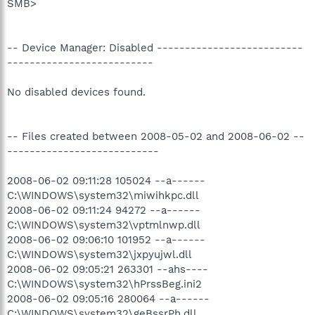
SMB>
-- Device Manager: Disabled --------------------------
--------------------------
No disabled devices found.
-- Files created between 2008-05-02 and 2008-06-02 --
---------------------------
2008-06-02 09:11:28 105024 --a------
C:\WINDOWS\system32\miwihkpc.dll
2008-06-02 09:11:24 94272 --a------
C:\WINDOWS\system32\vptmlnwp.dll
2008-06-02 09:06:10 101952 --a------
C:\WINDOWS\system32\jxpyujwl.dll
2008-06-02 09:05:21 263301 --ahs----
C:\WINDOWS\system32\hPrssBeg.ini2
2008-06-02 09:05:16 280064 --a------
C:\WINDOWS\system32\geBssrPh.dll