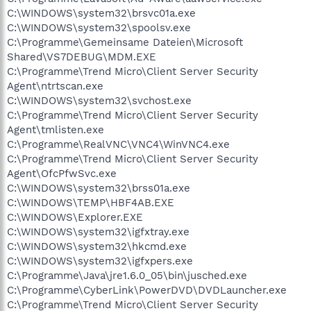
C:\WINDOWS\system32\brsvc01a.exe
C:\WINDOWS\system32\spoolsv.exe
C:\Programme\Gemeinsame Dateien\Microsoft
Shared\VS7DEBUG\MDM.EXE
C:\Programme\Trend Micro\Client Server Security
Agent\ntrtscan.exe
C:\WINDOWS\system32\svchost.exe
C:\Programme\Trend Micro\Client Server Security
Agent\tmlisten.exe
C:\Programme\RealVNC\VNC4\WinVNC4.exe
C:\Programme\Trend Micro\Client Server Security
Agent\OfcPfwSvc.exe
C:\WINDOWS\system32\brss01a.exe
C:\WINDOWS\TEMP\HBF4AB.EXE
C:\WINDOWS\Explorer.EXE
C:\WINDOWS\system32\igfxtray.exe
C:\WINDOWS\system32\hkcmd.exe
C:\WINDOWS\system32\igfxpers.exe
C:\Programme\Java\jre1.6.0_05\bin\jusched.exe
C:\Programme\CyberLink\PowerDVD\DVDLauncher.exe
C:\Programme\Trend Micro\Client Server Security