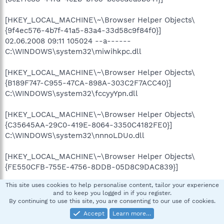
[HKEY_LOCAL_MACHINE\~\Browser Helper Objects\
{9f4ec576-4b7f-41a5-83a4-33d58c9f84f0}]
02.06.2008 09:11 105024 --a------
C:\WINDOWS\system32\miwihkpc.dll
[HKEY_LOCAL_MACHINE\~\Browser Helper Objects\
{B189F747-C955-47CA-898A-303C2F7ACC40}]
C:\WINDOWS\system32\fccyyYpn.dll
[HKEY_LOCAL_MACHINE\~\Browser Helper Objects\
{C35645AA-29C0-419E-8064-3350C4182FE0}]
C:\WINDOWS\system32\nnnoLDUo.dll
[HKEY_LOCAL_MACHINE\~\Browser Helper Objects\
{FE550CFB-755E-4756-8DDB-05D8C9DAC839}]
This site uses cookies to help personalise content, tailor your experience
[HKEY_LOCAL_MACHINE\SOFTWARE\Microsoft\Windows\
and to keep you logged in if you register.
CurrentVersion\Run]
By continuing to use this site, you are consenting to our use of cookies.
"IgfxTray"="C:\WINDOWS\system32\igfxtray.exe"
Accept
Learn more…
[05.04.2005 07:22]