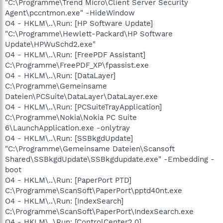
"C:\Programme\Trend Micro\Client Server Security
Agent\pccntmon.exe" -HideWindow
O4 - HKLM\..\Run: [HP Software Update]
"C:\Programme\Hewlett-Packard\HP Software
Update\HPWuSchd2.exe"
O4 - HKLM\..\Run: [FreePDF Assistant]
C:\Programme\FreePDF_XP\fpassist.exe
O4 - HKLM\..\Run: [DataLayer]
C:\Programme\Gemeinsame
Dateien\PCSuite\DataLayer\DataLayer.exe
O4 - HKLM\..\Run: [PCSuiteTrayApplication]
C:\Programme\Nokia\Nokia PC Suite
6\LaunchApplication.exe -onlytray
O4 - HKLM\..\Run: [SSBkgdUpdate]
"C:\Programme\Gemeinsame Dateien\Scansoft
Shared\SSBkgdUpdate\SSBkgdupdate.exe" -Embedding -
boot
O4 - HKLM\..\Run: [PaperPort PTD]
C:\Programme\ScanSoft\PaperPort\pptd40nt.exe
O4 - HKLM\..\Run: [IndexSearch]
C:\Programme\ScanSoft\PaperPort\IndexSearch.exe
O4 - HKLM\..\Run: [ControlCenter2.0]