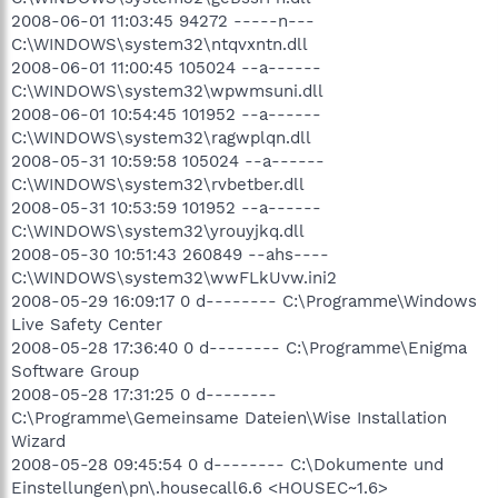
2008-06-01 11:03:45 94272 -----n---
C:\WINDOWS\system32\ntqvxntn.dll
2008-06-01 11:00:45 105024 --a------
C:\WINDOWS\system32\wpwmsuni.dll
2008-06-01 10:54:45 101952 --a------
C:\WINDOWS\system32\ragwplqn.dll
2008-05-31 10:59:58 105024 --a------
C:\WINDOWS\system32\rvbetber.dll
2008-05-31 10:53:59 101952 --a------
C:\WINDOWS\system32\yrouyjkq.dll
2008-05-30 10:51:43 260849 --ahs----
C:\WINDOWS\system32\wwFLkUvw.ini2
2008-05-29 16:09:17 0 d-------- C:\Programme\Windows
Live Safety Center
2008-05-28 17:36:40 0 d-------- C:\Programme\Enigma
Software Group
2008-05-28 17:31:25 0 d--------
C:\Programme\Gemeinsame Dateien\Wise Installation
Wizard
2008-05-28 09:45:54 0 d-------- C:\Dokumente und
Einstellungen\pn\.housecall6.6 <HOUSEC~1.6>