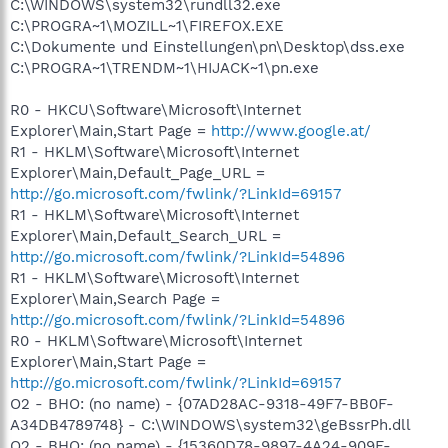
C:\WINDOWS\system32\rundll32.exe
C:\PROGRA~1\MOZILL~1\FIREFOX.EXE
C:\Dokumente und Einstellungen\pn\Desktop\dss.exe
C:\PROGRA~1\TRENDM~1\HIJACK~1\pn.exe
R0 - HKCU\Software\Microsoft\Internet
Explorer\Main,Start Page =
http://www.google.at/
R1 - HKLM\Software\Microsoft\Internet
Explorer\Main,Default_Page_URL =
http://go.microsoft.com/fwlink/?LinkId=69157
R1 - HKLM\Software\Microsoft\Internet
Explorer\Main,Default_Search_URL =
http://go.microsoft.com/fwlink/?LinkId=54896
R1 - HKLM\Software\Microsoft\Internet
Explorer\Main,Search Page =
http://go.microsoft.com/fwlink/?LinkId=54896
R0 - HKLM\Software\Microsoft\Internet
Explorer\Main,Start Page =
http://go.microsoft.com/fwlink/?LinkId=69157
O2 - BHO: (no name) - {07AD28AC-9318-49F7-BB0F-
A34DB4789748} - C:\WINDOWS\system32\geBssrPh.dll
O2 - BHO: (no name) - {15360D78-9897-4A24-909F-