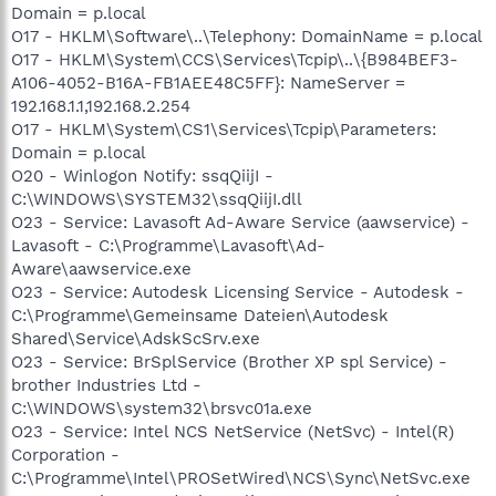
Domain = p.local
O17 - HKLM\Software\..\Telephony: DomainName = p.local
O17 - HKLM\System\CCS\Services\Tcpip\..\{B984BEF3-
A106-4052-B16A-FB1AEE48C5FF}: NameServer =
192.168.1.1,192.168.2.254
O17 - HKLM\System\CS1\Services\Tcpip\Parameters:
Domain = p.local
O20 - Winlogon Notify: ssqQiijI -
C:\WINDOWS\SYSTEM32\ssqQiijI.dll
O23 - Service: Lavasoft Ad-Aware Service (aawservice) -
Lavasoft - C:\Programme\Lavasoft\Ad-
Aware\aawservice.exe
O23 - Service: Autodesk Licensing Service - Autodesk -
C:\Programme\Gemeinsame Dateien\Autodesk
Shared\Service\AdskScSrv.exe
O23 - Service: BrSplService (Brother XP spl Service) -
brother Industries Ltd -
C:\WINDOWS\system32\brsvc01a.exe
O23 - Service: Intel NCS NetService (NetSvc) - Intel(R)
Corporation -
C:\Programme\Intel\PROSetWired\NCS\Sync\NetSvc.exe