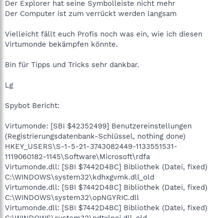
Der Explorer hat seine Symbolleiste nicht mehr
Der Computer ist zum verrückt werden langsam
Vielleicht fällt euch Profis noch was ein, wie ich diesen
Virtumonde bekämpfen könnte.
Bin für Tipps und Tricks sehr dankbar.
Lg
Spybot Bericht:
Virtumonde: [SBI $42352499] Benutzereinstellungen
(Registrierungsdatenbank-Schlüssel, nothing done)
HKEY_USERS\S-1-5-21-3743082449-1133551531-
1119060182-1145\Software\Microsoft\rdfa
Virtumonde.dll: [SBI $7442D4BC] Bibliothek (Datei, fixed)
C:\WINDOWS\system32\kdhxgvmk.dll_old
Virtumonde.dll: [SBI $7442D4BC] Bibliothek (Datei, fixed)
C:\WINDOWS\system32\opNGYRIC.dll
Virtumonde.dll: [SBI $7442D4BC] Bibliothek (Datei, fixed)
C:\WINDOWS\system32\pdtxlpej.dll_old