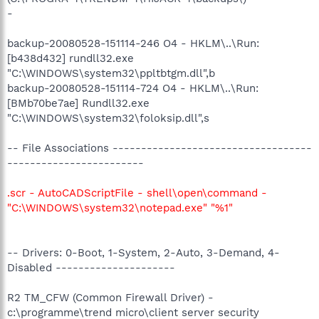
-
backup-20080528-151114-246 O4 - HKLM\..\Run:
[b438d432] rundll32.exe
"C:\WINDOWS\system32\ppltbtgm.dll",b
backup-20080528-151114-724 O4 - HKLM\..\Run:
[BMb70be7ae] Rundll32.exe
"C:\WINDOWS\system32\foloksip.dll",s
-- File Associations -----------------------------------
------------------------
.scr - AutoCADScriptFile - shell\open\command -
"C:\WINDOWS\system32\notepad.exe" "%1"
-- Drivers: 0-Boot, 1-System, 2-Auto, 3-Demand, 4-
Disabled ---------------------
R2 TM_CFW (Common Firewall Driver) -
c:\programme\trend micro\client server security