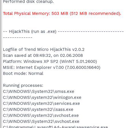
Performed disk cleanup.
Total Physical Memory: 503 MiB (512 MiB recommended).
-- HijackThis (run as .exe) -----------------------------
-------------
Logfile of Trend Micro HijackThis v2.0.2
Scan saved at 09:49:32, on 02.06.2008
Platform: Windows XP SP2 (WinNT 5.01.2600)
MSIE: Internet Explorer v7.00 (7.00.6000.16640)
Boot mode: Normal
Running processes:
C:\WINDOWS\System32\smss.exe
C:\WINDOWS\system32\winlogon.exe
C:\WINDOWS\system32\services.exe
C:\WINDOWS\system32\lsass.exe
C:\WINDOWS\system32\svchost.exe
C:\WINDOWS\System32\svchost.exe
C:\Programme\Lavasoft\Ad-Aware\aawservice.exe