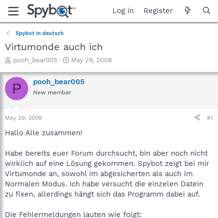
Log in
Register
Spybot in deutsch
Virtumonde auch ich
T
S
pooh_bear005
May 29, 2008
h
t
r
a
pooh_bear005
P
e
r
New member
a
t
d
d
s
a
May 29, 2008
#1
t
t
a
e
Hallo Alle zusammen!
r
t
Habe bereits euer Forum durchsucht, bin aber noch nicht
e
wirklich auf eine Lösung gekommen. Spybot zeigt bei mir
r
Virtumonde an, sowohl im abgesicherten als auch im
Normalen Modus. Ich habe versucht die einzelen Datein
zu fixen, allerdings hängt sich das Programm dabei auf.
Die Fehlermeldungen lauten wie folgt: