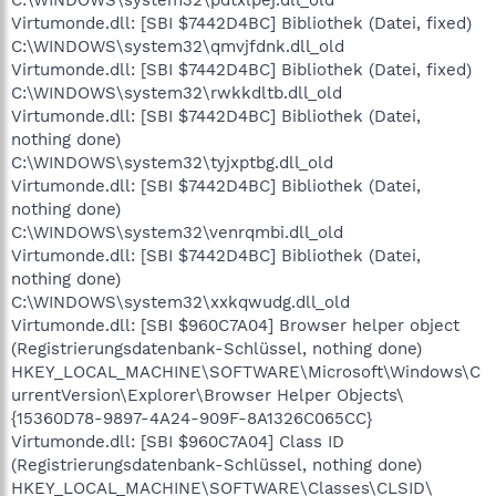
Virtumonde.dll: [SBI $7442D4BC] Bibliothek (Datei, fixed)
C:\WINDOWS\system32\qmvjfdnk.dll_old
Virtumonde.dll: [SBI $7442D4BC] Bibliothek (Datei, fixed)
C:\WINDOWS\system32\rwkkdltb.dll_old
Virtumonde.dll: [SBI $7442D4BC] Bibliothek (Datei,
nothing done)
C:\WINDOWS\system32\tyjxptbg.dll_old
Virtumonde.dll: [SBI $7442D4BC] Bibliothek (Datei,
nothing done)
C:\WINDOWS\system32\venrqmbi.dll_old
Virtumonde.dll: [SBI $7442D4BC] Bibliothek (Datei,
nothing done)
C:\WINDOWS\system32\xxkqwudg.dll_old
Virtumonde.dll: [SBI $960C7A04] Browser helper object
(Registrierungsdatenbank-Schlüssel, nothing done)
HKEY_LOCAL_MACHINE\SOFTWARE\Microsoft\Windows\C
urrentVersion\Explorer\Browser Helper Objects\
{15360D78-9897-4A24-909F-8A1326C065CC}
Virtumonde.dll: [SBI $960C7A04] Class ID
(Registrierungsdatenbank-Schlüssel, nothing done)
HKEY_LOCAL_MACHINE\SOFTWARE\Classes\CLSID\