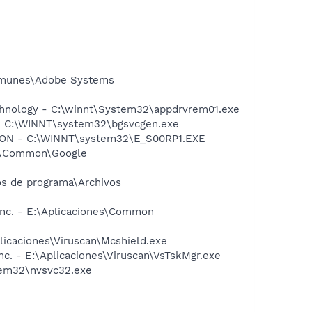
comunes\Adobe Systems
Technology - C:\winnt\System32\appdrvrem01.exe
n - C:\WINNT\system32\bgsvcgen.exe
ION - C:\WINNT\system32\E_S00RP1.EXE
gle\Common\Google
vos de programa\Archivos
Inc. - E:\Aplicaciones\Common
licaciones\Viruscan\Mcshield.exe
c. - E:\Aplicaciones\Viruscan\VsTskMgr.exe
stem32\nvsvc32.exe