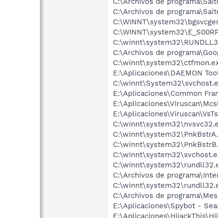
C:\Archivos de programa\Sait
C:\Archivos de programa\Sai
C:\WINNT\system32\bgsvcge
C:\WINNT\system32\E_S00RP
C:\winnt\system32\RUNDLL3
C:\Archivos de programa\Go
C:\winnt\system32\ctfmon.e
E:\Aplicaciones\DAEMON Too
C:\winnt\System32\svchost.
E:\Aplicaciones\Common Fr
E:\Aplicaciones\Viruscan\Mcs
E:\Aplicaciones\Viruscan\VsT
C:\winnt\system32\nvsvc32.
C:\winnt\system32\PnkBstrA
C:\winnt\system32\PnkBstrB
C:\winnt\system32\svchost.e
C:\winnt\system32\rundll32.
C:\Archivos de programa\Inte
C:\winnt\system32\rundll32.
C:\Archivos de programa\Me
E:\Aplicaciones\Spybot - Se
E:\Aplicaciones\HijackThis\Hi