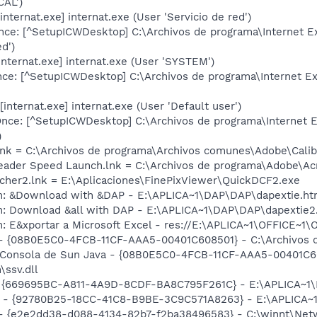
CAL')
nternat.exe] internat.exe (User 'Servicio de red')
ce: [^SetupICWDesktop] C:\Archivos de programa\Internet E
d')
nternat.exe] internat.exe (User 'SYSTEM')
ce: [^SetupICWDesktop] C:\Archivos de programa\Internet E
nternat.exe] internat.exe (User 'Default user')
ce: [^SetupICWDesktop] C:\Archivos de programa\Internet E
)
nk = C:\Archivos de programa\Archivos comunes\Adobe\Cali
eader Speed Launch.lnk = C:\Archivos de programa\Adobe\Acr
ncher2.lnk = E:\Aplicaciones\FinePixViewer\QuickDCF2.exe
em: &Download with &DAP - E:\APLICA~1\DAP\DAP\dapextie.h
m: Download &all with DAP - E:\APLICA~1\DAP\DAP\dapextie2
m: E&xportar a Microsoft Excel - res://E:\APLICA~1\OFFICE~
 - {08B0E5C0-4FCB-11CF-AAA5-00401C608501} - C:\Archivos de
: Consola de Sun Java - {08B0E5C0-4FCB-11CF-AAA5-00401C60
\ssv.dll
 - {669695BC-A811-4A9D-8CDF-BA8C795F261C} - E:\APLICA~
cia - {92780B25-18CC-41C8-B9BE-3C9C571A8263} - E:\APLICA
) - {e2e2dd38-d088-4134-82b7-f2ba38496583} - C:\winnt\Netw