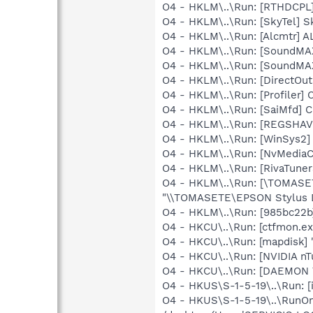
O4 - HKLM\..\Run: [RTHDCP
O4 - HKLM\..\Run: [SkyTel] S
O4 - HKLM\..\Run: [Alcmtr] 
O4 - HKLM\..\Run: [SoundMA
O4 - HKLM\..\Run: [SoundMAX
O4 - HKLM\..\Run: [DirectOu
O4 - HKLM\..\Run: [Profiler]
O4 - HKLM\..\Run: [SaiMfd] 
O4 - HKLM\..\Run: [REGSHA
O4 - HKLM\..\Run: [WinSys2]
O4 - HKLM\..\Run: [NvMediaC
O4 - HKLM\..\Run: [RivaTuner
O4 - HKLM\..\Run: [\TOMAS
"\\TOMASETE\EPSON Stylus D
O4 - HKLM\..\Run: [985bc22b]
O4 - HKCU\..\Run: [ctfmon.e
O4 - HKCU\..\Run: [mapdisk]
O4 - HKCU\..\Run: [NVIDIA nT
O4 - HKCU\..\Run: [DAEMON T
O4 - HKUS\S-1-5-19\..\Run: [i
O4 - HKUS\S-1-5-19\..\RunOn