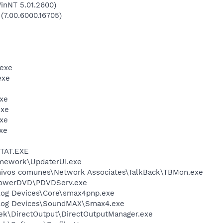
inNT 5.01.2600)
 (7.00.6000.16705)
.exe
exe
xe
exe
xe
xe
STAT.EXE
mework\UpdaterUI.exe
hivos comunes\Network Associates\TalkBack\TBMon.exe
PowerDVD\PDVDServ.exe
log Devices\Core\smax4pnp.exe
alog Devices\SoundMAX\Smax4.exe
tek\DirectOutput\DirectOutputManager.exe