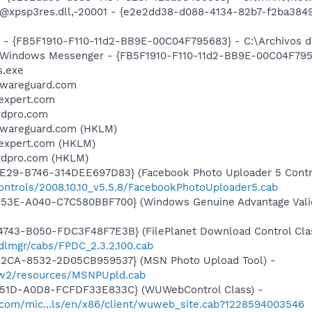
: @xpsp3res.dll,-20001 - {e2e2dd38-d088-4134-82b7-f2ba384
r - {FB5F1910-F110-11d2-BB9E-00C04F795683} - C:\Archivos
: Windows Messenger - {FB5F1910-F110-11d2-BB9E-00C04F7956
.exe
alwareguard.com
yexpert.com
rdpro.com
alwareguard.com (HKLM)
yexpert.com (HKLM)
ardpro.com (HKLM)
4E29-B746-314DEE697D83} (Facebook Photo Uploader 5 Contr
ontrols/2008.10.10_v5.5.8/FacebookPhotoUploader5.cab
453E-A040-C7C580BBF700} (Windows Genuine Advantage Valid
743-B050-FDC3F48F7E3B} (FilePlanet Download Control Clas
dlmgr/cabs/FPDC_2.3.2.100.cab
42CA-8532-2D05CB959537} (MSN Photo Upload Tool) -
l/w2/resources/MSNPUpld.cab
451D-A0D8-FCFDF33E833C} (WUWebControl Class) -
.com/mic...ls/en/x86/client/wuweb_site.cab?1228594003546