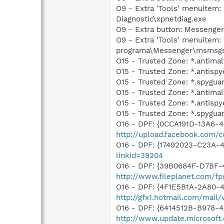
O9 - Extra 'Tools' menuitem
Diagnostic\xpnetdiag.exe
O9 - Extra button: Messenge
O9 - Extra 'Tools' menuitem
programa\Messenger\msmsgs
O15 - Trusted Zone: *.antim
O15 - Trusted Zone: *.antisp
O15 - Trusted Zone: *.spygua
O15 - Trusted Zone: *.antim
O15 - Trusted Zone: *.antisp
O15 - Trusted Zone: *.spygu
O16 - DPF: {0CCA191D-13A6-
http://upload.facebook.com/c
O16 - DPF: {17492023-C23A-
linkid=39204
O16 - DPF: {39B0684F-D7BF-4
http://www.fileplanet.com/fp
O16 - DPF: {4F1E5B1A-2A80-
http://gfx1.hotmail.com/mai
O16 - DPF: {6414512B-B978-
http://www.update.microsoft