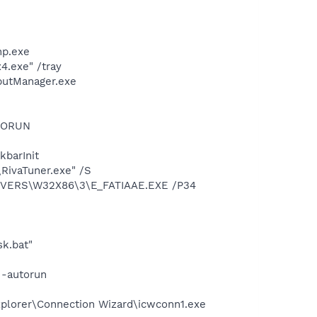
np.exe
.exe" /tray
putManager.exe
UTORUN
barInit
RivaTuner.exe" /S
RIVERS\W32X86\3\E_FATIAAE.EXE /P34
k.bat"
 -autorun
xplorer\Connection Wizard\icwconn1.exe