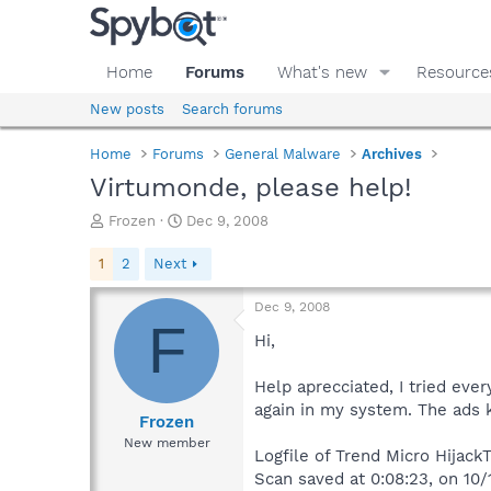
Home
Forums
What's new
Resource
New posts
Search forums
Home
Forums
General Malware
Archives
Virtumonde, please help!
T
S
Frozen
Dec 9, 2008
h
t
r
a
1
2
Next
e
r
a
t
Dec 9, 2008
d
d
F
s
a
Hi,
t
t
a
e
Help aprecciated, I tried ever
r
again in my system. The ads k
t
Frozen
e
New member
Logfile of Trend Micro HijackT
r
Scan saved at 0:08:23, on 10