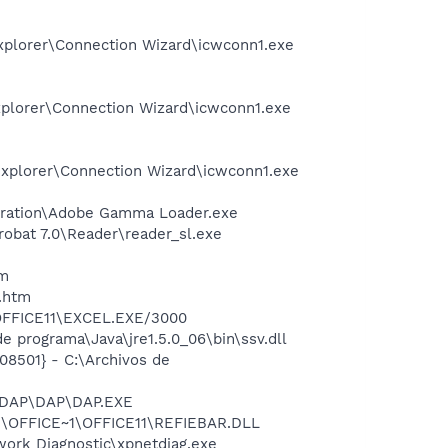
xplorer\Connection Wizard\icwconn1.exe
xplorer\Connection Wizard\icwconn1.exe
xplorer\Connection Wizard\icwconn1.exe
bration\Adobe Gamma Loader.exe
obat 7.0\Reader\reader_sl.exe
tm
.htm
1\OFFICE11\EXCEL.EXE/3000
 programa\Java\jre1.5.0_06\bin\ssv.dll
8501} - C:\Archivos de
1\DAP\DAP\DAP.EXE
~1\OFFICE~1\OFFICE11\REFIEBAR.DLL
ork Diagnostic\xpnetdiag.exe