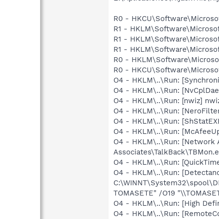
R0 - HKCU\Software\Microsof
R1 - HKLM\Software\Microsof
R1 - HKLM\Software\Microsof
R1 - HKLM\Software\Microsof
R0 - HKLM\Software\Microsof
R0 - HKCU\Software\Microsof
O4 - HKLM\..\Run: [Synchron
O4 - HKLM\..\Run: [NvCplDa
O4 - HKLM\..\Run: [nwiz] nwiz
O4 - HKLM\..\Run: [NeroFil
O4 - HKLM\..\Run: [ShStatEX
O4 - HKLM\..\Run: [McAfeeU
O4 - HKLM\..\Run: [Network 
Associates\TalkBack\TBMon.e
O4 - HKLM\..\Run: [QuickTime
O4 - HKLM\..\Run: [Detecta
C:\WINNT\System32\spool\DR
TOMASETE" /O19 "\\TOMASET
O4 - HKLM\..\Run: [High Defi
O4 - HKLM\..\Run: [RemoteC