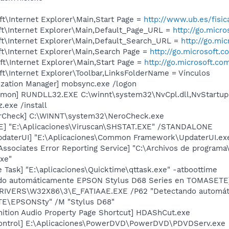
t\Internet Explorer\Main,Start Page =
http://www.ub.es/fisic
t\Internet Explorer\Main,Default_Page_URL =
http://go.micr
t\Internet Explorer\Main,Default_Search_URL =
http://go.mi
t\Internet Explorer\Main,Search Page =
http://go.microsoft.
t\Internet Explorer\Main,Start Page =
http://go.microsoft.co
t\Internet Explorer\Toolbar,LinksFolderName = Vínculos
ization Manager] mobsync.exe /logon
emon] RUNDLL32.EXE C:\winnt\system32\NvCpl.dll,NvStartup
.exe /install
terCheck] C:\WINNT\system32\NeroCheck.exe
E] "E:\Aplicaciones\Viruscan\SHSTAT.EXE" /STANDALONE
pdaterUI] "E:\Aplicaciones\Common Framework\UpdaterUI.ex
Associates Error Reporting Service] "C:\Archivos de progra
xe"
 Task] "E:\aplicaciones\Quicktime\qttask.exe" -atboottime
ndo automáticamente EPSON Stylus D68 Series en TOMASETE
IVERS\W32X86\3\E_FATIAAE.EXE /P62 "Detectando automát
E\EPSONSty" /M "Stylus D68"
nition Audio Property Page Shortcut] HDAShCut.exe
ontrol] E:\Aplicaciones\PowerDVD\PowerDVD\PDVDServ.exe