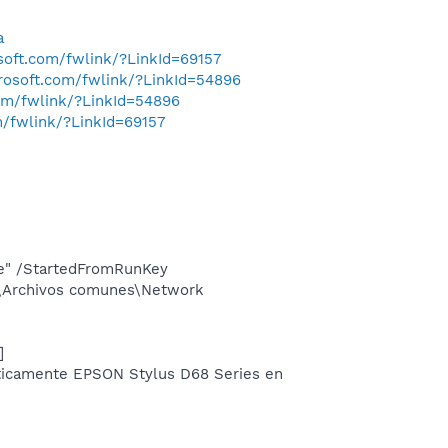
a
osoft.com/fwlink/?LinkId=69157
crosoft.com/fwlink/?LinkId=54896
com/fwlink/?LinkId=54896
m/fwlink/?LinkId=69157
e" /StartedFromRunKey
ma\Archivos comunes\Network
]
icamente EPSON Stylus D68 Series en