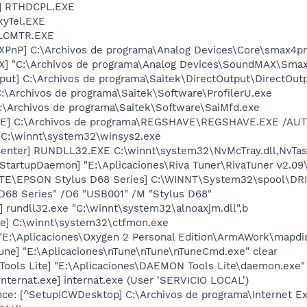
L] RTHDCPL.EXE
kyTel.EXE
ALCMTR.EXE
XPnP] C:\Archivos de programa\Analog Devices\Core\smax4p
] "C:\Archivos de programa\Analog Devices\SoundMAX\Smax4
tput] C:\Archivos de programa\Saitek\DirectOutput\DirectOut
 C:\Archivos de programa\Saitek\Software\ProfilerU.exe
C:\Archivos de programa\Saitek\Software\SaiMfd.exe
VE] C:\Archivos de programa\REGSHAVE\REGSHAVE.EXE /A
 C:\winnt\system32\winsys2.exe
enter] RUNDLL32.EXE C:\winnt\system32\NvMcTray.dll,NvTask
StartupDaemon] "E:\Aplicaciones\Riva Tuner\RivaTuner v2.09\
ETE\EPSON Stylus D68 Series] C:\WINNT\System32\spool\D
68 Series" /O6 "USB001" /M "Stylus D68"
 rundll32.exe "C:\winnt\system32\alnoaxjm.dll",b
xe] C:\winnt\system32\ctfmon.exe
 "E:\Aplicaciones\Oxygen 2 Personal Edition\ArmAWork\mapdis
une] "E:\Aplicaciones\nTune\nTune\nTuneCmd.exe" clear
ools Lite] "E:\Aplicaciones\DAEMON Tools Lite\daemon.exe"
nternat.exe] internat.exe (User 'SERVICIO LOCAL')
ce: [^SetupICWDesktop] C:\Archivos de programa\Internet E