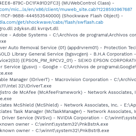
4EE6-879C-DC1FA91D2FC3} (MUWebControl Class) -
.com/mic...ls/en/x86/client/muweb_site.cab?1228593967687
11CF-96B8-444553540000} (Shockwave Flash Object) -
ia.com/get/shockwave/cabs/flash/swflash.cab
ro.dll zdyksn.dll kvrqvt.dll
vice - Adobe Systems - C:\Archivos de programa\Archivos 
exe
river Auto Removal Service (01) (appdrvrem01) - Protection 
GOLD Library General Service (bgsvcgen) - B.H.A Corporatio
ervice2(03) (EPSON_PM_RPCV2_01) - SEIKO EPSON CORPORAT
er Service (gusvc) - Google - C:\Archivos de programa\Goo
ce.exe
Table Manager (IDriverT) - Macrovision Corporation - C:\Archi
11\Intel 32\IDriverT.exe
egistro de McAfee (McAfeeFramework) - Network Associates, 
e.exe
iates McShield (McShield) - Network Associates, Inc. - E:\Ap
iates Task Manager (McTaskManager) - Network Associates, In
y Driver Service (NVSvc) - NVIDIA Corporation - C:\winnt\sy
nknown owner - C:\winnt\system32\PnkBstrA.exe
nknown owner - C:\winnt\system32\PnkBstrB.exe