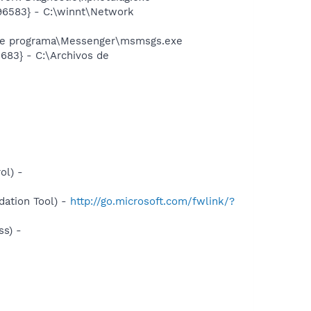
96583} - C:\winnt\Network
 de programa\Messenger\msmsgs.exe
83} - C:\Archivos de
ol) -
ation Tool) -
http://go.microsoft.com/fwlink/?
s) -