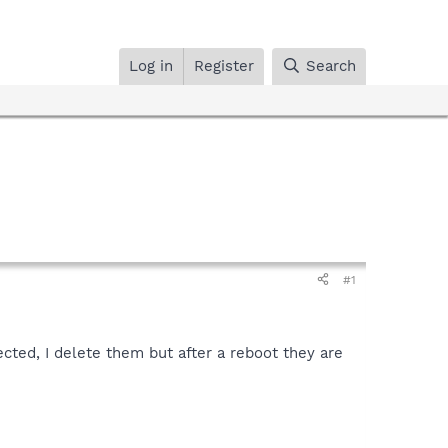
Log in
Register
Search
#1
nfected, I delete them but after a reboot they are