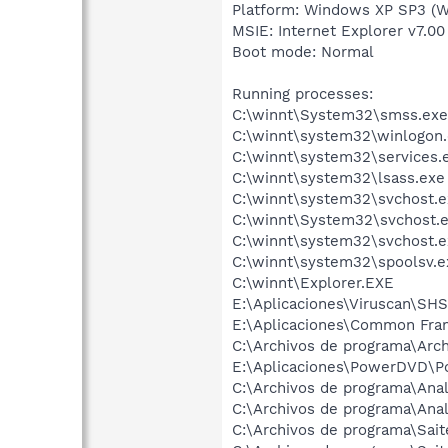
Platform: Windows XP SP3 (W
MSIE: Internet Explorer v7.00
Boot mode: Normal
Running processes:
C:\winnt\System32\smss.exe
C:\winnt\system32\winlogon
C:\winnt\system32\services.
C:\winnt\system32\lsass.exe
C:\winnt\system32\svchost.e
C:\winnt\System32\svchost.
C:\winnt\system32\svchost.e
C:\winnt\system32\spoolsv.e
C:\winnt\Explorer.EXE
E:\Aplicaciones\Viruscan\SH
E:\Aplicaciones\Common Fra
C:\Archivos de programa\Arc
E:\Aplicaciones\PowerDVD\
C:\Archivos de programa\Ana
C:\Archivos de programa\An
C:\Archivos de programa\Sai