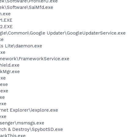
ek\Software\ProfilerU.exe
tek\Software\SaiMfd.exe
n.exe
1.EXE
2.EXE
ogle\Common\Google Updater\GoogleUpdaterService.exe
xe
ls Lite\daemon.exe
exe
amework\FrameworkService.exe
hield.exe
skMgr.exe
exe
.exe
.exe
xe
exe
rnet Explorer\iexplore.exe
exe
ssenger\msmsgs.exe
arch & Destroy\SpybotSD.exe
jackThis.exe