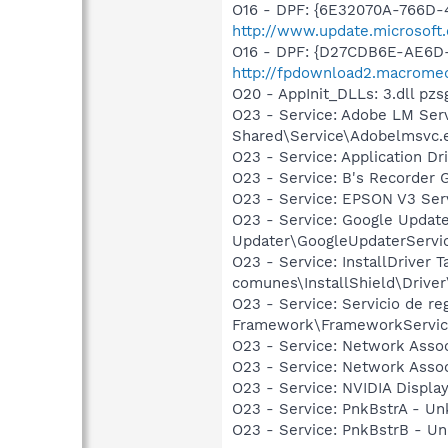
O16 - DPF: {6E32070A-766D-
http://www.update.microsoft
O16 - DPF: {D27CDB6E-AE6D-
http://fpdownload2.macromed
O20 - AppInit_DLLs: 3.dll pzsg
O23 - Service: Adobe LM Ser
Shared\Service\Adobelmsvc.
O23 - Service: Application D
O23 - Service: B's Recorder 
O23 - Service: EPSON V3 S
O23 - Service: Google Updat
Updater\GoogleUpdaterServi
O23 - Service: InstallDriver 
comunes\InstallShield\Driver\
O23 - Service: Servicio de r
Framework\FrameworkServic
O23 - Service: Network Assoc
O23 - Service: Network Assoc
O23 - Service: NVIDIA Displa
O23 - Service: PnkBstrA - U
O23 - Service: PnkBstrB - U