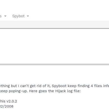
s
Spybot
ything but I can't get rid of it, Spyboot keep finding 4 files i
eep poping-up. Here goes the Hijack log file:
his v2.0.2
/12/2008