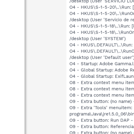
/desktop (User 'SERVICIO LO
O4 - HKUS\S-1-5-20\..\Run: [i
O4 - HKUS\S-1-5-20\..\RunOn
/desktop (User 'Servicio de re
O4 - HKUS\S-1-5-18\..\Run: [i
O4 - HKUS\S-1-5-18\..\RunOn
/desktop (User 'SYSTEM')
O4 - HKUS\.DEFAULT\..\Run: [i
O4 - HKUS\.DEFAULT\..\RunOn
/desktop (User 'Default user'
O4 - Startup: Adobe Gamma.l
O4 - Global Startup: Adobe R
O4 - Global Startup: ExifLau
O8 - Extra context menu it
O8 - Extra context menu ite
O8 - Extra context menu ite
O9 - Extra button: (no name)
O9 - Extra 'Tools' menuitem
programa\Java\jre1.5.0_06\bin
O9 - Extra button: Run DAP
O9 - Extra button: Referen
O9 - Extra button: (no name