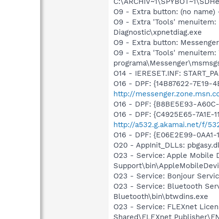
C:\ARCHIV~1\SPYBOT~1\SDHel
O9 - Extra button: (no name
O9 - Extra 'Tools' menuite
Diagnostic\xpnetdiag.exe
O9 - Extra button: Messenge
O9 - Extra 'Tools' menuitem
programa\Messenger\msmsgs
O14 - IERESET.INF: START_P
O16 - DPF: {14B87622-7E19-4
http://messenger.zone.msn.c
O16 - DPF: {B8BE5E93-A60C-
O16 - DPF: {C4925E65-7A1E-1
http://a532.g.akamai.net/f/53
O16 - DPF: {E06E2E99-0AA1
O20 - AppInit_DLLs: pbgasy.dl
O23 - Service: Apple Mobile 
Support\bin\AppleMobileDevi
O23 - Service: Bonjour Serv
O23 - Service: Bluetooth Se
Bluetooth\bin\btwdins.exe
O23 - Service: FLEXnet Licen
Shared\FLEXnet Publisher\FN