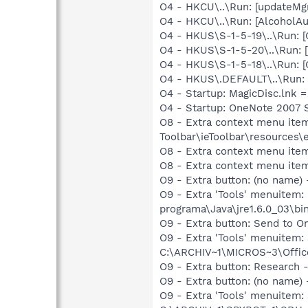
O4 - HKCU\..\Run: [updateMg
O4 - HKCU\..\Run: [AlcoholA
O4 - HKUS\S-1-5-19\..\Run:
O4 - HKUS\S-1-5-20\..\Run:
O4 - HKUS\S-1-5-18\..\Run
O4 - HKUS\.DEFAULT\..\Run:
O4 - Startup: MagicDisc.lnk 
O4 - Startup: OneNote 2007 
O8 - Extra context menu ite
Toolbar\ieToolbar\resources\
O8 - Extra context menu ite
O8 - Extra context menu ite
O9 - Extra button: (no name)
O9 - Extra 'Tools' menuitem
programa\Java\jre1.6.0_03\bin
O9 - Extra button: Send to 
O9 - Extra 'Tools' menuite
C:\ARCHIV~1\MICROS~3\Office
O9 - Extra button: Researc
O9 - Extra button: (no nam
O9 - Extra 'Tools' menuitem