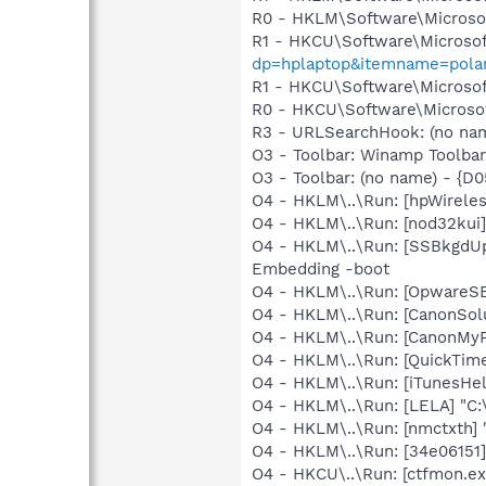
R0 - HKLM\Software\Microsof
R1 - HKCU\Software\Microsof
dp=hplaptop&itemname=pola
R1 - HKCU\Software\Microsoft
R0 - HKCU\Software\Microsof
R3 - URLSearchHook: (no nam
O3 - Toolbar: Winamp Toolb
O3 - Toolbar: (no name) - {
O4 - HKLM\..\Run: [hpWireles
O4 - HKLM\..\Run: [nod32kui
O4 - HKLM\..\Run: [SSBkgdU
Embedding -boot
O4 - HKLM\..\Run: [OpwareS
O4 - HKLM\..\Run: [CanonSo
O4 - HKLM\..\Run: [CanonMyP
O4 - HKLM\..\Run: [QuickTime
O4 - HKLM\..\Run: [iTunesHel
O4 - HKLM\..\Run: [LELA] "C:
O4 - HKLM\..\Run: [nmctxth]
O4 - HKLM\..\Run: [34e06151]
O4 - HKCU\..\Run: [ctfmon.