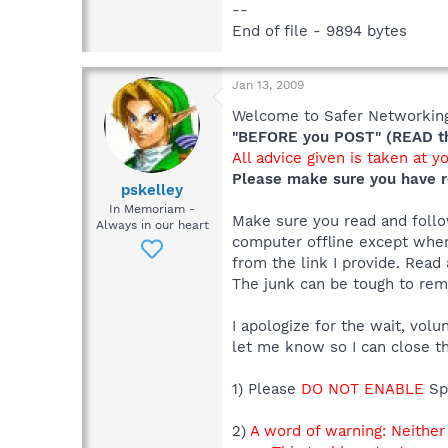
--
End of file - 9894 bytes
Jan 13, 2009
Welcome to Safer Networking,
"BEFORE you POST" (READ thi
All advice given is taken at y
Please make sure you have r
pskelley
In Memoriam -
Make sure you read and follow
Always in our heart
computer offline except when
from the link I provide. Read 
The junk can be tough to remo
I apologize for the wait, vol
let me know so I can close th
1) Please
DO NOT ENABLE
Sp
2)
A word of warning: Neithe