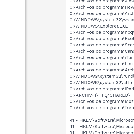
C:\Archivos de programa\Vi
C:\Archivos de programa\He
C:\Archivos de programa\Arc
C:\WINDOWS\system32\wscnt
C:\WINDOWS\Explorer.EXE
C:\Archivos de programa\hpq\
C:\Archivos de programa\Ese
C:\Archivos de programa\Sc
C:\Archivos de programa\Can
C:\Archivos de programa\iTu
C:\Archivos de programa\Link
C:\Archivos de programa\Arc
C:\WINDOWS\system32\rundl
C:\WINDOWS\system32\ctfm
C:\Archivos de programa\iPod
C:\ARCHIV~1\HPQ\SHARED\H
C:\Archivos de programa\Mozil
C:\Archivos de programa\Tren
R1 - HKLM\Software\Microsof
R1 - HKLM\Software\Microsof
R1 - HKLM\Software\Microsof