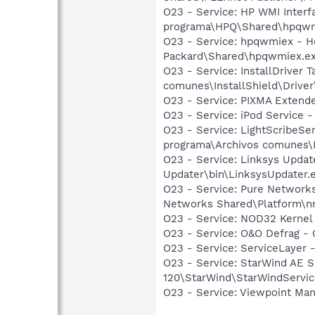
O23 - Service: HP WMI Inter
programa\HPQ\Shared\hpqwm
O23 - Service: hpqwmiex - H
Packard\Shared\hpqwmiex.e
O23 - Service: InstallDriver 
comunes\InstallShield\Driver\
O23 - Service: PIXMA Exten
O23 - Service: iPod Service -
O23 - Service: LightScribeSe
programa\Archivos comunes\L
O23 - Service: Linksys Upda
Updater\bin\LinksysUpdater.
O23 - Service: Pure Networks
Networks Shared\Platform\n
O23 - Service: NOD32 Kernel
O23 - Service: O&O Defrag 
O23 - Service: ServiceLayer 
O23 - Service: StarWind AE S
120\StarWind\StarWindServi
O23 - Service: Viewpoint Ma