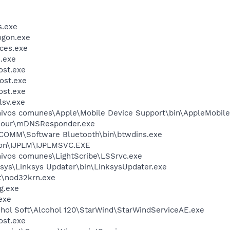
.exe
gon.exe
ces.exe
.exe
st.exe
ost.exe
st.exe
sv.exe
hivos comunes\Apple\Mobile Device Support\bin\AppleMobile
njour\mDNSResponder.exe
DCOMM\Software Bluetooth\bin\btwdins.exe
non\IJPLM\IJPLMSVC.EXE
hivos comunes\LightScribe\LSSrvc.exe
ksys\Linksys Updater\bin\LinksysUpdater.exe
t\nod32krn.exe
g.exe
exe
ohol Soft\Alcohol 120\StarWind\StarWindServiceAE.exe
st.exe