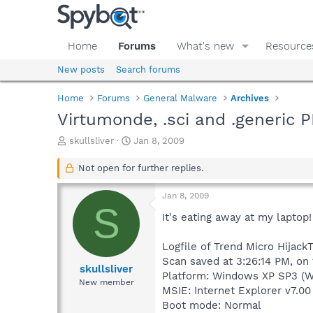
Home
Forums
What's new
Resource
New posts
Search forums
Home
Forums
General Malware
Archives
Virtumonde, .sci and .generic
T
S
skullsliver
Jan 8, 2009
h
t
r
a
Not open for further replies.
e
r
a
t
Jan 8, 2009
d
d
S
s
a
It's eating away at my laptop!
t
t
a
e
Logfile of Trend Micro HijackT
r
Scan saved at 3:26:14 PM, on
t
skullsliver
Platform: Windows XP SP3 (W
e
New member
MSIE: Internet Explorer v7.00
r
Boot mode: Normal