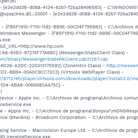
per.dll
) - {e2e2dd38-d088-4134-82b7-f2ba38496583} - C:\WINDOWS\
m: @xpsp3res.dll,-20001 - {e2e2dd38-d088-4134-82b7-f2ba3
r - {FB5F1910-F110-11d2-BB9E-00C04F795683} - C:\Archivos
: Windows Messenger - {FB5F1910-F110-11d2-BB9E-00C04F7956
.exe
AGE_URL=http://www.hp.com
EA8-93B3-97215F77A6BC} (MessengerStatsClient Class) -
om/binary/MessengerStatsPAClient.cab31267.cab
4D26-A2DC-220313175592} (ZoneIntro Class) -
http://messen
1D2-8BB4-00A0C9CC72C3} (Virtools WebPlayer Class) -
2/6712/4h/player.virtools.com/downloads/player/Install3.0/Ins
-11D4-ABA6-0060082AA75C} -
l
Device - Apple Inc. - C:\Archivos de programa\Archivos com
ceService.exe
ice - Apple Inc. - C:\Archivos de programa\Bonjour\mDNSResp
rvice (btwdins) - Broadcom Corporation. - C:\Archivos de p
sing Service - Macrovision Europe Ltd. - C:\Archivos de pr
PLicensingService.exe