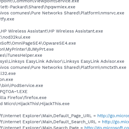
ewpoint\Common\ViewpointService.exe
wlett-Packard\Shared\hpqwmiex.exe
hivos comunes\Pure Networks Shared\Platform\nmsrvc.exe
fy.exe
HP Wireless Assistant\HP Wireless Assistant.exe
t\nod32kui.exe
anSoft\OmniPageSE4\OpwareSE4.exe
on\MyPrinter\BJMyPrt.exe
nes\iTunesHelper.exe
sys\Linksys EasyLink Advisor\Linksys EasyLink Advisor.exe
hivos comunes\Pure Networks Shared\Platform\nmctxth.exe
l32.exe
on.exe
\bin\iPodService.exe
PQTOA~1.EXE
la Firefox\firefox.exe
d Micro\HijackThis\HijackThis.exe
t\Internet Explorer\Main,Default_Page_URL =
http://go.micr
t\Internet Explorer\Main,Default_Search_URL =
http://go.mi
t\Internet Explorer\Main,Search Page =
http://go.microsoft.