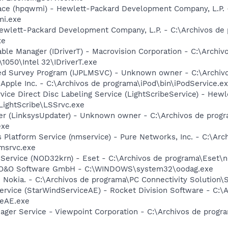
face (hpqwmi) - Hewlett-Packard Development Company, L.P. 
i.exe
ewlett-Packard Development Company, L.P. - C:\Archivos de
xe
Table Manager (IDriverT) - Macrovision Corporation - C:\Archi
1050\Intel 32\IDriverT.exe
ded Survey Program (IJPLMSVC) - Unknown owner - C:\Archi
 Apple Inc. - C:\Archivos de programa\iPod\bin\iPodService.e
rvice Direct Disc Labeling Service (LightScribeService) - He
ightScribe\LSSrvc.exe
ter (LinksysUpdater) - Unknown owner - C:\Archivos de prog
exe
 Platform Service (nmservice) - Pure Networks, Inc. - C:\A
msrvc.exe
 Service (NOD32krn) - Eset - C:\Archivos de programa\Eset\
- O&O Software GmbH - C:\WINDOWS\system32\oodag.exe
- Nokia. - C:\Archivos de programa\PC Connectivity Solution\
ervice (StarWindServiceAE) - Rocket Division Software - C:\
ceAE.exe
nager Service - Viewpoint Corporation - C:\Archivos de pro