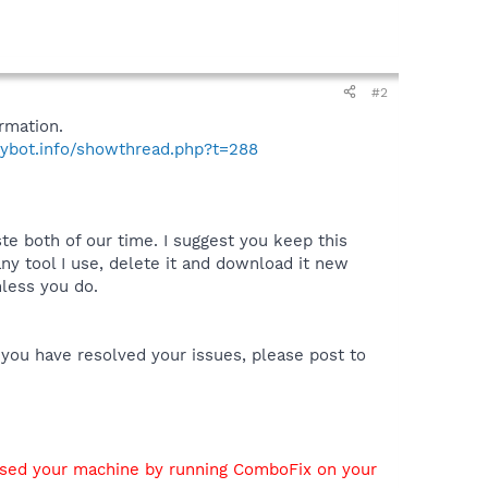
#2
rmation.
pybot.info/showthread.php?t=288
te both of our time. I suggest you keep this
y tool I use, delete it and download it new
nless you do.
 you have resolved your issues, please post to
used your machine by running ComboFix on your