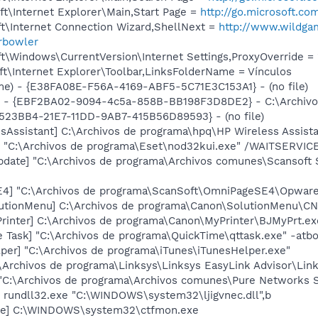
t\Internet Explorer\Main,Start Page =
http://go.microsoft.co
t\Internet Connection Wizard,ShellNext =
http://www.wildga
rbowler
\Windows\CurrentVersion\Internet Settings,ProxyOverride = 
t\Internet Explorer\Toolbar,LinksFolderName = Vínculos
e) - {E38FA08E-F56A-4169-ABF5-5C71E3C153A1} - (no file)
ar - {EBF2BA02-9094-4c5a-858B-BB198F3D8DE2} - C:\Archivo
D0523BB4-21E7-11DD-9AB7-415B56D89593} - (no file)
sAssistant] C:\Archivos de programa\hpq\HP Wireless Assista
] "C:\Archivos de programa\Eset\nod32kui.exe" /WAITSERVIC
pdate] "C:\Archivos de programa\Archivos comunes\Scansof
E4] "C:\Archivos de programa\ScanSoft\OmniPageSE4\Opwar
lutionMenu] C:\Archivos de programa\Canon\SolutionMenu\C
rinter] C:\Archivos de programa\Canon\MyPrinter\BJMyPrt.ex
 Task] "C:\Archivos de programa\QuickTime\qttask.exe" -atb
per] "C:\Archivos de programa\iTunes\iTunesHelper.exe"
\Archivos de programa\Linksys\Linksys EasyLink Advisor\Lin
 "C:\Archivos de programa\Archivos comunes\Pure Networks 
 rundll32.exe "C:\WINDOWS\system32\ljigvnec.dll",b
exe] C:\WINDOWS\system32\ctfmon.exe