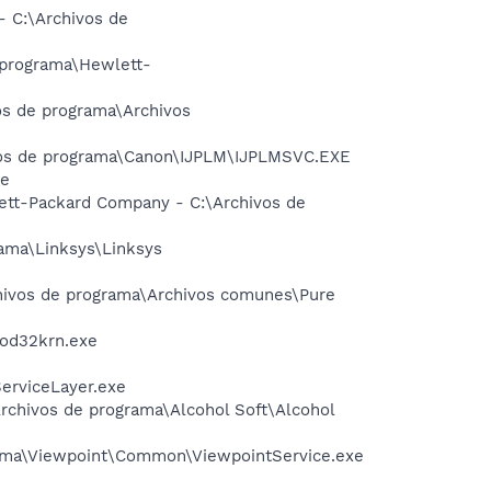
- C:\Archivos de
 programa\Hewlett-
vos de programa\Archivos
vos de programa\Canon\IJPLM\IJPLMSVC.EXE
xe
wlett-Packard Company - C:\Archivos de
rama\Linksys\Linksys
rchivos de programa\Archivos comunes\Pure
nod32krn.exe
ServiceLayer.exe
Archivos de programa\Alcohol Soft\Alcohol
grama\Viewpoint\Common\ViewpointService.exe