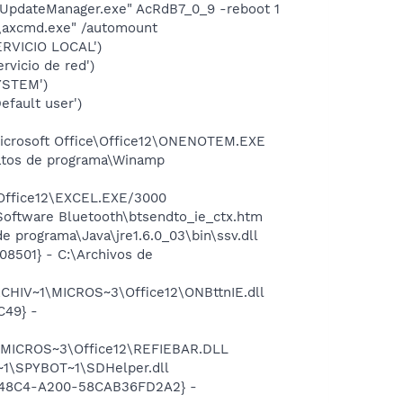
eUpdateManager.exe" AcRdB7_0_9 -reboot 1
0\axcmd.exe" /automount
RVICIO LOCAL')
icio de red')
YSTEM')
fault user')
Microsoft Office\Office12\ONENOTEM.EXE
Datos de programa\Winamp
\Office12\EXCEL.EXE/3000
Software Bluetooth\btsendto_ie_ctx.htm
 programa\Java\jre1.6.0_03\bin\ssv.dll
8501} - C:\Archivos de
CHIV~1\MICROS~3\Office12\ONBttnIE.dll
C49} -
1\MICROS~3\Office12\REFIEBAR.DLL
~1\SPYBOT~1\SDHelper.dll
F8-48C4-A200-58CAB36FD2A2} -