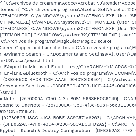
r] "C:\Archivos de programa\Adobe\Acrobat 7.0\Reader\Adob
utomount] "C:\Archivos de programa\Alcohol Soft\Alcohol 12
 [CTFMON.EXE] C:\WINDOWS\system32\CTFMON.EXE (User 'SE
 [CTFMON.EXE] C:\WINDOWS\system32\CTFMON.EXE (User 'Serv
: [CTFMON.EXE] C:\WINDOWS\system32\CTFMON.EXE (User 'S
 [CTFMON.EXE] C:\WINDOWS\system32\CTFMON.EXE (User 'De
= C:\Archivos de programa\MagicDisc\MagicDisc.exe
Screen Clipper and Launcher.lnk = C:\Archivos de programa\
m: &Winamp Search - C:\Documents and Settings\All Users\
en-US\local\search.html
m: E&xport to Microsoft Excel - res://C:\ARCHIV~1\MICROS~3
m: Enviar a &Bluetooth - C:\Archivos de programa\WIDCOMM\
 - {08B0E5C0-4FCB-11CF-AAA5-00401C608501} - C:\Archivos de
: Consola de Sun Java - {08B0E5C0-4FCB-11CF-AAA5-00401C60
\ssv.dll
OneNote - {2670000A-7350-4f3c-8081-5663EE0C6C49} - C:\AR
m: S&end to OneNote - {2670000A-7350-4f3c-8081-5663EE0C6
12\ONBttnIE.dll
h - {92780B25-18CC-41C8-B9BE-3C9C571A8263} - C:\ARCHIV~
e) - {DFB852A3-47F8-48C4-A200-58CAB36FD2A2} - C:\ARCHIV
: Spybot - Search & Destroy Configuration - {DFB852A3-47