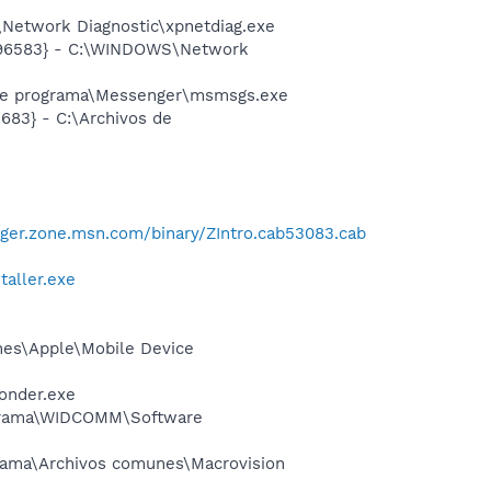
Network Diagnostic\xpnetdiag.exe
8496583} - C:\WINDOWS\Network
 de programa\Messenger\msmsgs.exe
83} - C:\Archivos de
ger.zone.msn.com/binary/ZIntro.cab53083.cab
taller.exe
unes\Apple\Mobile Device
onder.exe
rograma\WIDCOMM\Software
ograma\Archivos comunes\Macrovision