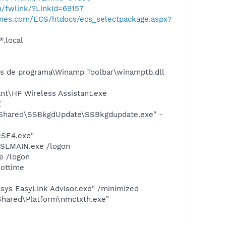
m/fwlink/?LinkId=69157
mes.com/ECS/htdocs/ecs_selectpackage.aspx?
*.local
s de programa\Winamp Toolbar\winamptb.dll
nt\HP Wireless Assistant.exe
E
t Shared\SSBkgdUpdate\SSBkgdupdate.exe" -
eSE4.exe"
NSLMAIN.exe /logon
e /logon
oottime
ksys EasyLink Advisor.exe" /minimized
Shared\Platform\nmctxth.exe"