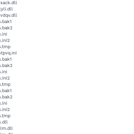
ack.dll
li.dll
dqv.dll
.bak1
.bak2
ini
ini2
s.tmp
pvq.ini
.bak1
.bak2
ini
ini2
s.tmp
.bak1
.bak2
ini
ini2
s.tmp
.dll
lm.dll