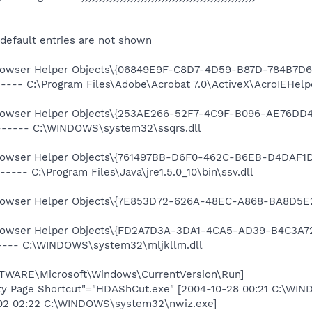
 default entries are not shown
wser Helper Objects\{06849E9F-C8D7-4D59-B87D-784B7D6
---- C:\Program Files\Adobe\Acrobat 7.0\ActiveX\AcroIEHelpe
wser Helper Objects\{253AE266-52F7-4C9F-B096-AE76DD4
a------ C:\WINDOWS\system32\ssqrs.dll
wser Helper Objects\{761497BB-D6F0-462C-B6EB-D4DAF1D
---- C:\Program Files\Java\jre1.5.0_10\bin\ssv.dll
owser Helper Objects\{7E853D72-626A-48EC-A868-BA8D5E
wser Helper Objects\{FD2A7D3A-3DA1-4CA5-AD39-B4C3A72
----- C:\WINDOWS\system32\mljkllm.dll
ARE\Microsoft\Windows\CurrentVersion\Run]
erty Page Shortcut"="HDAShCut.exe" [2004-10-28 00:21 C:\
-02 02:22 C:\WINDOWS\system32\nwiz.exe]