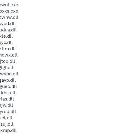
mwol.exe
oxxs.exe
cwhw.dll
yod.dll
dua.dll
le.dll
yc.dll
llm.dll
dwx.dll
toq.dll
gl.dll
wypq.dll
avp.dll
ueo.dll
khs.dll
as.dll
jw.dll
rod.dll
ct.dll
uj.dll
rap.dll