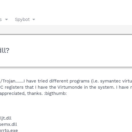
s
Spybot
ll?
Trojan.......I have tried different programs (i.e. symantec v
 PC registers that I have the Virtumonde in the system. I have
 appreciated, thanks. :bigthumb:
t.dll
emx.dll
rrto.exe