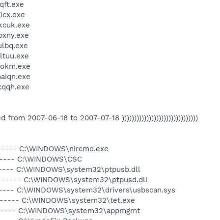
ft.exe
icx.exe
kcuk.exe
xny.exe
lbq.exe
tuu.exe
fokm.exe
aiqn.exe
qqh.exe
ated from 2007-06-18 to 2007-07-18 )))))))))))))))))))))))))))))))
------ C:\WINDOWS\nircmd.exe
hs---- C:\WINDOWS\CSC
----- C:\WINDOWS\system32\ptpusb.dll
a------ C:\WINDOWS\system32\ptpusd.dll
------ C:\WINDOWS\system32\drivers\usbscan.sys
a------ C:\WINDOWS\system32\tet.exe
------- C:\WINDOWS\system32\appmgmt