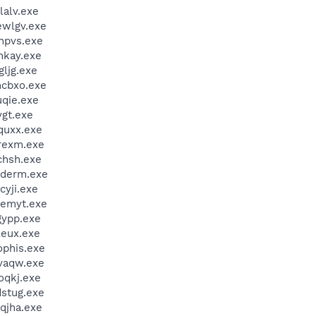
alv.exe
wlgv.exe
npvs.exe
kay.exe
ljg.exe
cbxo.exe
qie.exe
gt.exe
uxx.exe
rexm.exe
hsh.exe
derm.exe
yji.exe
emyt.exe
ypp.exe
eux.exe
phis.exe
vaqw.exe
qkj.exe
stug.exe
jha.exe