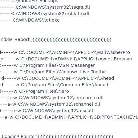
----- C:\VundoFix Backups
a------ C:\WINDOWS\system32\ssqrs.dll
------ C:\WINDOWS\system32\mljkllm.dll
a------ C:\WINDOWS\tet.exe
 Find3M Report ))))))))))))))))))))))))))))))))))))))))))))))))))))
- d-----w C:\DOCUME~1\ADMINI~1\APPLIC~1\MailWasherPro
-- d-----w C:\DOCUME~1\ADMINI~1\APPLIC~1\Avant Browser
- d-----w C:\Program Files\MSN Messenger
 d-----w C:\Program Files\Windows Live Toolbar
-- d-----w C:\DOCUME~1\ADMINI~1\APPLIC~1\Ahead
- d-----w C:\Program Files\Common Files\Ahead
 d-----w C:\Program Files\Nero
0 ----a-w C:\WINDOWS\system32\inetcomm.dll
 ----a-w C:\WINDOWS\system32\schannel.dll
00 ----a-w C:\WINDOWS\system32\msi.dll
 ----a-w C:\DOCUME~1\ADMINI~1\APPLIC~1\GDIPFONTCACHEV1
eg Loading Points ))))))))))))))))))))))))))))))))))))))))))))))))))