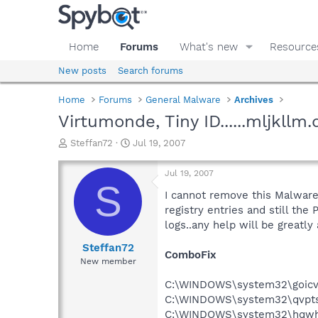
Home
Forums
What's new
Resource
New posts
Search forums
Home
Forums
General Malware
Archives
Virtumonde, Tiny ID......mljkllm.d
T
S
Steffan72
Jul 19, 2007
h
t
r
a
Jul 19, 2007
e
r
S
a
t
I cannot remove this Malware/
d
d
registry entries and still the
s
a
logs..any help will be greatly
t
t
a
e
Steffan72
ComboFix
r
New member
t
e
C:\WINDOWS\system32\goicvlj
r
C:\WINDOWS\system32\qvpts
C:\WINDOWS\system32\hqwh