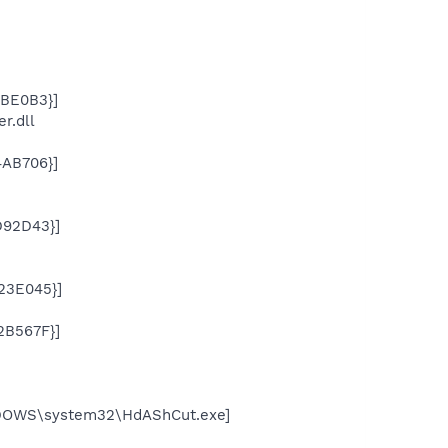
BE0B3}]
r.dll
AB706}]
92D43}]
23E045}]
B567F}]
WINDOWS\system32\HdAShCut.exe]