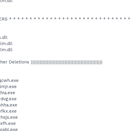
lm.dll
 * * * * * * * * * * * * * * * * * * * * * * * * * * * * * *
.dll
lm.dll
lm.dll
Other Deletions )))))))))))))))))))))))))))))))))))))))))))))))))
qcwh.exe
mjr.exe
hia.exe
dvg.exe
hha.exe
fkx.exe
hsjs.exe
xfh.exe
osbl.exe