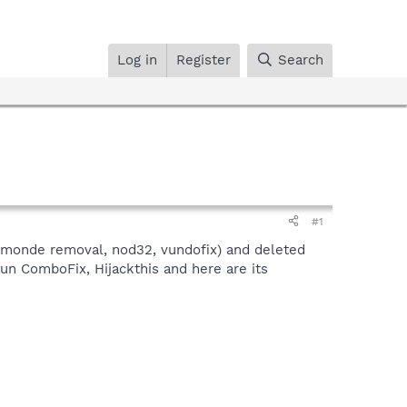
Log in
Register
Search
#1
irtumonde removal, nod32, vundofix) and deleted
 run ComboFix, Hijackthis and here are its