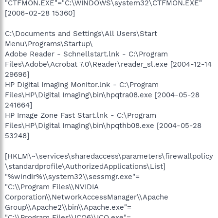
"CTFMON.EXE"="C:\WINDOWS\system32\CTFMON.EXE"
[2006-02-28 15360]
C:\Documents and Settings\All Users\Start
Menu\Programs\Startup\
Adobe Reader - Schnellstart.lnk - C:\Program
Files\Adobe\Acrobat 7.0\Reader\reader_sl.exe [2004-12-14
29696]
HP Digital Imaging Monitor.lnk - C:\Program
Files\HP\Digital Imaging\bin\hpqtra08.exe [2004-05-28
241664]
HP Image Zone Fast Start.lnk - C:\Program
Files\HP\Digital Imaging\bin\hpqthb08.exe [2004-05-28
53248]
[HKLM\~\services\sharedaccess\parameters\firewallpolicy
\standardprofile\AuthorizedApplications\List]
"%windir%\\system32\\sessmgr.exe"=
"C:\\Program Files\\NVIDIA
Corporation\\NetworkAccessManager\\Apache
Group\\Apache2\\bin\\Apache.exe"=
"C:\\Program Files\\ICQ6\\ICQ.exe"=