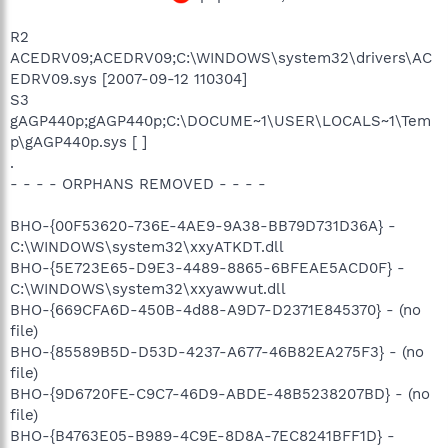
R2
ACEDRV09;ACEDRV09;C:\WINDOWS\system32\drivers\AC
EDRV09.sys [2007-09-12 110304]
S3
gAGP440p;gAGP440p;C:\DOCUME~1\USER\LOCALS~1\Tem
p\gAGP440p.sys [ ]
.
- - - - ORPHANS REMOVED - - - -
BHO-{00F53620-736E-4AE9-9A38-BB79D731D36A} -
C:\WINDOWS\system32\xxyATKDT.dll
BHO-{5E723E65-D9E3-4489-8865-6BFEAE5ACD0F} -
C:\WINDOWS\system32\xxyawwut.dll
BHO-{669CFA6D-450B-4d88-A9D7-D2371E845370} - (no
file)
BHO-{85589B5D-D53D-4237-A677-46B82EA275F3} - (no
file)
BHO-{9D6720FE-C9C7-46D9-ABDE-48B5238207BD} - (no
file)
BHO-{B4763E05-B989-4C9E-8D8A-7EC8241BFF1D} -