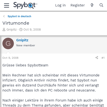
Log in
Register
Spybot in deutsch
Virtumonde
T
S
Gnipitz
Oct 9, 2008
h
t
r
a
Gnipitz
G
e
r
New member
a
t
d
d
s
a
Oct 9, 2008
#1
t
t
a
e
Grüsse liebes Spybotteam
r
t
Mein Rechner hat sich scheinbar mit dieses Virtumonde
e
infiziert. Obgleich Antivir nichts findet, hat Spybot nun
r
gewiss ein dutzend Durchläufe hinter sich und verlangt
noch immer, dass ich den PC reboote und neuscanne.
Nach einiger Lektüre in ihrem Forum habe ich auch einige
Threads zu dem Thema gefunden, aber scheinbar benötigt