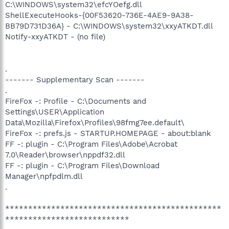
C:\WINDOWS\system32\efcYOefg.dll
ShellExecuteHooks-{00F53620-736E-4AE9-9A38-
BB79D731D36A} - C:\WINDOWS\system32\xxyATKDT.dll
Notify-xxyATKDT - (no file)
.
------- Supplementary Scan -------
.
FireFox -: Profile - C:\Documents and
Settings\USER\Application
Data\Mozilla\Firefox\Profiles\98fmg7ee.default\
FireFox -: prefs.js - STARTUP.HOMEPAGE - about:blank
FF -: plugin - C:\Program Files\Adobe\Acrobat
7.0\Reader\browser\nppdf32.dll
FF -: plugin - C:\Program Files\Download
Manager\npfpdlm.dll
.
***********************************************
***************************