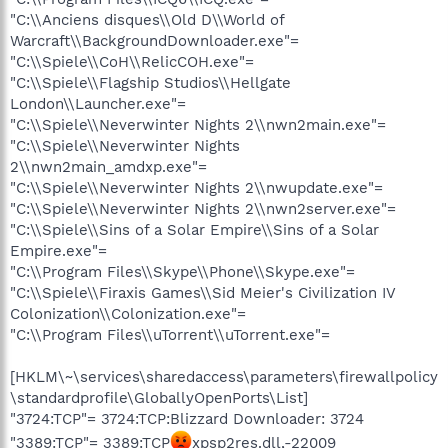
"C:\\Anciens disques\\Old D\\World of
Warcraft\\BackgroundDownloader.exe"=
"C:\\Spiele\\CoH\\RelicCOH.exe"=
"C:\\Spiele\\Flagship Studios\\Hellgate
London\\Launcher.exe"=
"C:\\Spiele\\Neverwinter Nights 2\\nwn2main.exe"=
"C:\\Spiele\\Neverwinter Nights
2\\nwn2main_amdxp.exe"=
"C:\\Spiele\\Neverwinter Nights 2\\nwupdate.exe"=
"C:\\Spiele\\Neverwinter Nights 2\\nwn2server.exe"=
"C:\\Spiele\\Sins of a Solar Empire\\Sins of a Solar
Empire.exe"=
"C:\\Program Files\\Skype\\Phone\\Skype.exe"=
"C:\\Spiele\\Firaxis Games\\Sid Meier's Civilization IV
Colonization\\Colonization.exe"=
"C:\\Program Files\\uTorrent\\uTorrent.exe"=
[HKLM\~\services\sharedaccess\parameters\firewallpolicy
\standardprofile\GloballyOpenPorts\List]
"3724:TCP"= 3724:TCP:Blizzard Downloader: 3724
"3389:TCP"= 3389:TCP
xpsp2res.dll,-22009