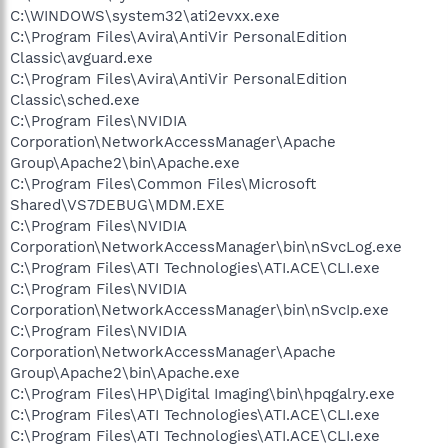
C:\WINDOWS\system32\ati2evxx.exe
C:\Program Files\Avira\AntiVir PersonalEdition
Classic\avguard.exe
C:\Program Files\Avira\AntiVir PersonalEdition
Classic\sched.exe
C:\Program Files\NVIDIA
Corporation\NetworkAccessManager\Apache
Group\Apache2\bin\Apache.exe
C:\Program Files\Common Files\Microsoft
Shared\VS7DEBUG\MDM.EXE
C:\Program Files\NVIDIA
Corporation\NetworkAccessManager\bin\nSvcLog.exe
C:\Program Files\ATI Technologies\ATI.ACE\CLI.exe
C:\Program Files\NVIDIA
Corporation\NetworkAccessManager\bin\nSvcIp.exe
C:\Program Files\NVIDIA
Corporation\NetworkAccessManager\Apache
Group\Apache2\bin\Apache.exe
C:\Program Files\HP\Digital Imaging\bin\hpqgalry.exe
C:\Program Files\ATI Technologies\ATI.ACE\CLI.exe
C:\Program Files\ATI Technologies\ATI.ACE\CLI.exe