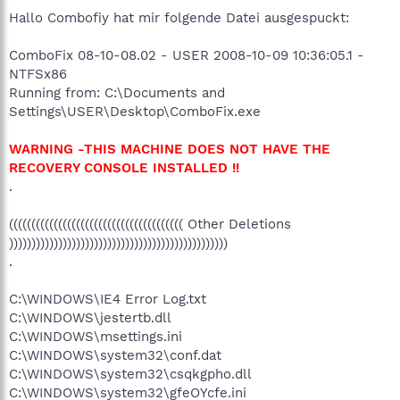
Hallo Combofiy hat mir folgende Datei ausgespuckt:
ComboFix 08-10-08.02 - USER 2008-10-09 10:36:05.1 -
NTFSx86
Running from: C:\Documents and
Settings\USER\Desktop\ComboFix.exe
WARNING -THIS MACHINE DOES NOT HAVE THE
RECOVERY CONSOLE INSTALLED !!
.
((((((((((((((((((((((((((((((((((((((( Other Deletions
)))))))))))))))))))))))))))))))))))))))))))))))))
.
C:\WINDOWS\IE4 Error Log.txt
C:\WINDOWS\jestertb.dll
C:\WINDOWS\msettings.ini
C:\WINDOWS\system32\conf.dat
C:\WINDOWS\system32\csqkgpho.dll
C:\WINDOWS\system32\gfeOYcfe.ini