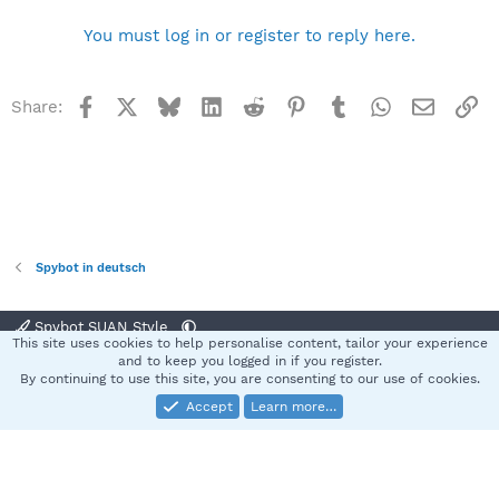
You must log in or register to reply here.
Facebook
X
Bluesky
LinkedIn
Reddit
Pinterest
Tumblr
WhatsApp
Email
Li
Share:
Spybot in deutsch
Spybot SUAN Style
This site uses cookies to help personalise content, tailor your experience
Contact us
Terms and rules
Privacy policy
Help
Home
R
and to keep you logged in if you register.
S
By continuing to use this site, you are consenting to our use of cookies.
S
Accept
Learn more…
®
Community platform by XenForo
© 2010-2025 XenForo Ltd.