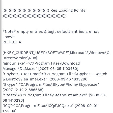
((((((((((((((((((((((((((((((((((((( Reg Loading Points
))))))))))))))))))))))))))))))))))))))))))))))))))
.
.
*Note* empty entries & legit default entries are not
shown
REGEDIT4
[HKEY_CURRENT_USER\SOFTWARE\Microsoft\Windows\C
urrentVersion\Run]
"igndlm.exe"="C:\Program Files\Download
Manager\DLM.exe" [2007-03-05 1103480]
"SpybotSD TeaTimer"="C:\Program Files\Spybot - Search
& Destroy\TeaTimer.exe" [2008-09-16 1833296]
"Skype"="C:\Program Files\Skype\Phone\Skype.exe"
[2007-12-12 21686568]
"Steam"="C:\Program Files\Steam\Steam.exe" [2008-10-
08 1410296]
"ICQ"="C:\Program Files\ICQ6\ICQ.exe" [2008-09-01
173304]