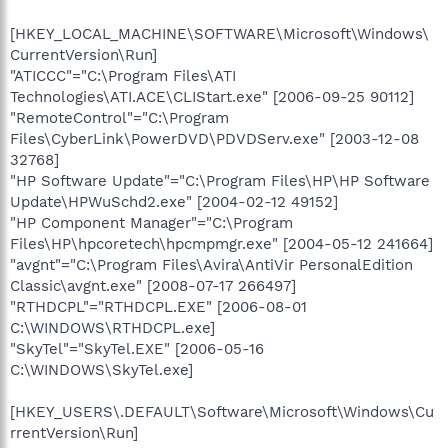
[HKEY_LOCAL_MACHINE\SOFTWARE\Microsoft\Windows\
CurrentVersion\Run]
"ATICCC"="C:\Program Files\ATI
Technologies\ATI.ACE\CLIStart.exe" [2006-09-25 90112]
"RemoteControl"="C:\Program
Files\CyberLink\PowerDVD\PDVDServ.exe" [2003-12-08
32768]
"HP Software Update"="C:\Program Files\HP\HP Software
Update\HPWuSchd2.exe" [2004-02-12 49152]
"HP Component Manager"="C:\Program
Files\HP\hpcoretech\hpcmpmgr.exe" [2004-05-12 241664]
"avgnt"="C:\Program Files\Avira\AntiVir PersonalEdition
Classic\avgnt.exe" [2008-07-17 266497]
"RTHDCPL"="RTHDCPL.EXE" [2006-08-01
C:\WINDOWS\RTHDCPL.exe]
"SkyTel"="SkyTel.EXE" [2006-05-16
C:\WINDOWS\SkyTel.exe]
[HKEY_USERS\.DEFAULT\Software\Microsoft\Windows\Cu
rrentVersion\Run]