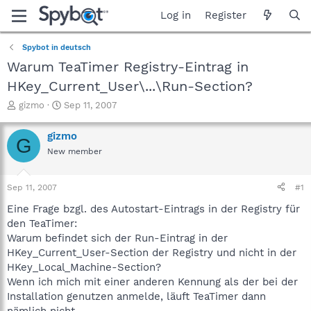
Log in
Register
Spybot in deutsch
Warum TeaTimer Registry-Eintrag in
HKey_Current_User\...\Run-Section?
T
S
gizmo
Sep 11, 2007
h
t
r
a
gizmo
G
e
r
New member
a
t
d
d
s
a
Sep 11, 2007
#1
t
t
a
e
Eine Frage bzgl. des Autostart-Eintrags in der Registry für
r
den TeaTimer:
t
Warum befindet sich der Run-Eintrag in der
e
HKey_Current_User-Section der Registry und nicht in der
r
HKey_Local_Machine-Section?
Wenn ich mich mit einer anderen Kennung als der bei der
Installation genutzen anmelde, läuft TeaTimer dann
nämlich nicht.