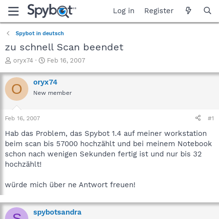
Log in
Register
Spybot in deutsch
zu schnell Scan beendet
T
S
oryx74
Feb 16, 2007
h
t
r
a
oryx74
O
e
r
New member
a
t
d
d
s
a
Feb 16, 2007
#1
t
t
a
e
Hab das Problem, das Spybot 1.4 auf meiner workstation
r
beim scan bis 57000 hochzählt und bei meinem Notebook
t
schon nach wenigen Sekunden fertig ist und nur bis 32
e
hochzählt!
r
würde mich über ne Antwort freuen!
spybotsandra
S