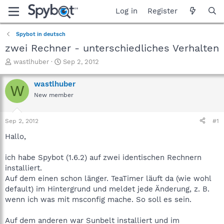
Log in
Register
Spybot in deutsch
zwei Rechner - unterschiedliches Verhalten
T
S
wastlhuber
Sep 2, 2012
h
t
r
a
wastlhuber
W
e
r
New member
a
t
d
d
s
a
Sep 2, 2012
#1
t
t
a
e
Hallo,
r
t
ich habe Spybot (1.6.2) auf zwei identischen Rechnern
e
installiert.
r
Auf dem einen schon länger. TeaTimer läuft da (wie wohl
default) im Hintergrund und meldet jede Änderung, z. B.
wenn ich was mit msconfig mache. So soll es sein.
Auf dem anderen war Sunbelt installiert und im