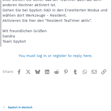
anderen Rechner aktiviert ist.
Gehen Sie bei Spybot-S&D in den Erweiterten Modus und
wählen dort Werkzeuge - Resident.
Aktivieren Sie hier den "Resident TeaTimer aktiv".
Mit freundlichen Grüßen
Sandra
Team Spybot
You must log in or register to reply here.
Facebook
X
Bluesky
LinkedIn
Reddit
Pinterest
Tumblr
WhatsApp
Email
Li
Share:
Spybot in deutsch