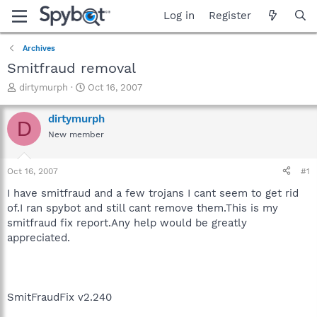
Log in
Register
Archives
Smitfraud removal
T
S
dirtymurph
Oct 16, 2007
h
t
r
a
dirtymurph
D
e
r
New member
a
t
d
d
s
a
Oct 16, 2007
#1
t
t
a
e
I have smitfraud and a few trojans I cant seem to get rid
r
of.I ran spybot and still cant remove them.This is my
t
smitfraud fix report.Any help would be greatly
e
appreciated.
r
SmitFraudFix v2.240