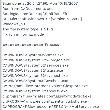
Scan done at 20:54:27.96, Mon 10/15/2007
Run from C:\Documents and
Settings\John\Desktop\SmitfraudFix
OS: Microsoft Windows XP [Version 5.1.2600] -
Windows_NT
The filesystem type is NTFS
Fix run in normal mode
»»»»»»»»»»»»»»»»»»»»»»»» Process
C:\WINDOWS\System32\smss.exe
C:\WINDOWS\system32\winlogon.exe
C:\WINDOWS\system32\services.exe
C:\WINDOWS\system32\lsass.exe
C:\WINDOWS\system32\svchost.exe
C:\WINDOWS\System32\svchost.exe
C:\Program Files\Internet Explorer\iexplore.exe
C:\WINDOWS\system32\spoolsv.exe
c:\program files\mcafee.com\agent\mcdetect.exe
c:\PROGRA~1\mcafee.com\agent\mctskshd.exe
C:\PROGRA~1\McAfee.com\PERSON~1\MpfService.exe