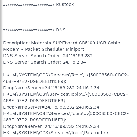
»»»»»»»»»»»»»»»»»»»»»»»» Rustock
»»»»»»»»»»»»»»»»»»»»»»»» DNS
Description: Motorola SURFboard SB5100 USB Cable
Modem - Packet Scheduler Miniport
DNS Server Search Order: 24.116.199.232
DNS Server Search Order: 24.116.2.34
HKLM\SYSTEM\CCS\Services\Tcpip\..\{500C8560-CBC2-
468F-97E2-D98DEED115F9}:
DhcpNameServer=24.116.199.232 24.116.2.34
HKLM\SYSTEM\CS1\Services\Tcpip\..\{500C8560-CBC2-
468F-97E2-D98DEED115F9}:
DhcpNameServer=24.116.199.232 24.116.2.34
HKLM\SYSTEM\CS2\Services\Tcpip\..\{500C8560-CBC2-
468F-97E2-D98DEED115F9}:
DhcpNameServer=24.116.199.232 24.116.2.34
HKLM\SYSTEM\CCS\Services\Tcpip\Parameters: