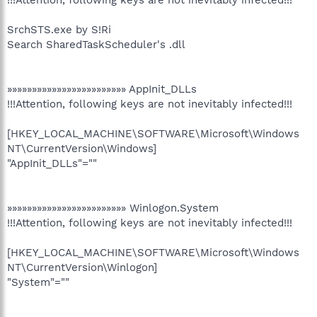
SrchSTS.exe by S!Ri
Search SharedTaskScheduler's .dll
»»»»»»»»»»»»»»»»»»»»»»»» AppInit_DLLs
!!!Attention, following keys are not inevitably infected!!!
[HKEY_LOCAL_MACHINE\SOFTWARE\Microsoft\Windows
NT\CurrentVersion\Windows]
"AppInit_DLLs"=""
»»»»»»»»»»»»»»»»»»»»»»»» Winlogon.System
!!!Attention, following keys are not inevitably infected!!!
[HKEY_LOCAL_MACHINE\SOFTWARE\Microsoft\Windows
NT\CurrentVersion\Winlogon]
"System"=""