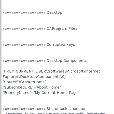
»»»»»»»»»»»»»»»»»»»»»»»» Desktop
»»»»»»»»»»»»»»»»»»»»»»»» C:\Program Files
»»»»»»»»»»»»»»»»»»»»»»»» Corrupted keys
»»»»»»»»»»»»»»»»»»»»»»»» Desktop Components
[HKEY_CURRENT_USER\Software\Microsoft\Internet
Explorer\Desktop\Components\0]
"Source"="About:Home"
"SubscribedURL"="About:Home"
"FriendlyName"="My Current Home Page"
»»»»»»»»»»»»»»»»»»»»»»»» Sharedtaskscheduler
!!!Attention, following keys are not inevitably infected!!!