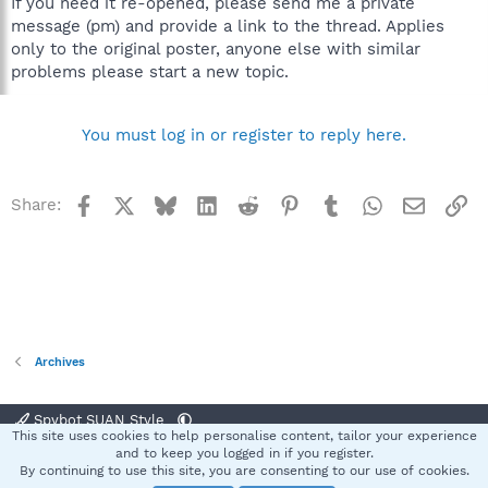
If you need it re-opened, please send me a private
message (pm) and provide a link to the thread. Applies
only to the original poster, anyone else with similar
problems please start a new topic.
You must log in or register to reply here.
Facebook
X
Bluesky
LinkedIn
Reddit
Pinterest
Tumblr
WhatsApp
Email
Li
Share:
Archives
Spybot SUAN Style
This site uses cookies to help personalise content, tailor your experience
Contact us
Terms and rules
Privacy policy
Help
Home
R
and to keep you logged in if you register.
S
By continuing to use this site, you are consenting to our use of cookies.
S