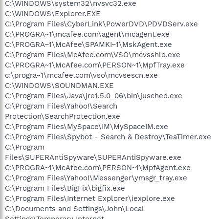
C:\WINDOWS\system32\nvsvc32.exe
C:\WINDOWS\Explorer.EXE
C:\Program Files\CyberLink\PowerDVD\PDVDServ.exe
C:\PROGRA~1\mcafee.com\agent\mcagent.exe
C:\PROGRA~1\McAfee\SPAMKI~1\MskAgent.exe
C:\Program Files\McAfee.com\VSO\mcvsshld.exe
C:\PROGRA~1\McAfee.com\PERSON~1\MpfTray.exe
c:\progra~1\mcafee.com\vso\mcvsescn.exe
C:\WINDOWS\SOUNDMAN.EXE
C:\Program Files\Java\jre1.5.0_06\bin\jusched.exe
C:\Program Files\Yahoo!\Search
Protection\SearchProtection.exe
C:\Program Files\MySpace\IM\MySpaceIM.exe
C:\Program Files\Spybot - Search & Destroy\TeaTimer.exe
C:\Program
Files\SUPERAntiSpyware\SUPERAntiSpyware.exe
C:\PROGRA~1\McAfee.com\PERSON~1\MpfAgent.exe
C:\Program Files\Yahoo!\Messenger\ymsgr_tray.exe
C:\Program Files\BigFix\bigfix.exe
C:\Program Files\Internet Explorer\iexplore.exe
C:\Documents and Settings\John\Local
Settings\Temporary Internet