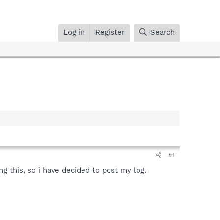
Log in
Register
Search
#1
 this, so i have decided to post my log.