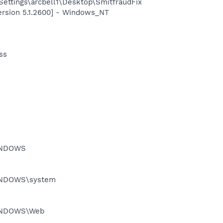
ettings\arcbell1\Desktop\SmitfraudFix
ersion 5.1.2600] - Windows_NT
ss
WINDOWS
\WINDOWS\system
\WINDOWS\Web