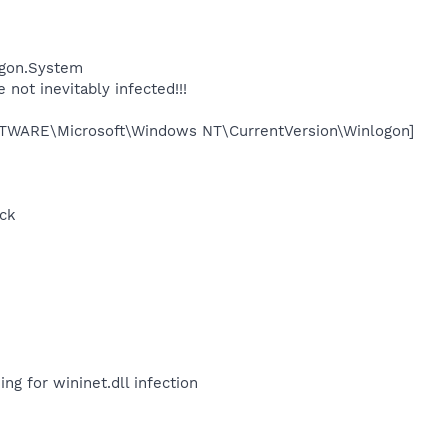
logon.System
e not inevitably infected!!!
ARE\Microsoft\Windows NT\CurrentVersion\Winlogon]
ock
ing for wininet.dll infection