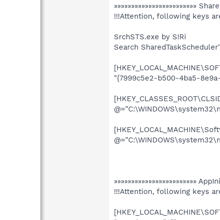
»»»»»»»»»»»»»»»»»»»»»»»» Shar
!!!Attention, following keys ar
SrchSTS.exe by S!Ri
Search SharedTaskScheduler's
[HKEY_LOCAL_MACHINE\SOFTW
"{7999c5e2-b500-4ba5-8e9a-9
[HKEY_CLASSES_ROOT\CLSID\
@="C:\WINDOWS\system32\mx
[HKEY_LOCAL_MACHINE\Softw
@="C:\WINDOWS\system32\mx
»»»»»»»»»»»»»»»»»»»»»»»» AppI
!!!Attention, following keys ar
[HKEY_LOCAL_MACHINE\SOFTW