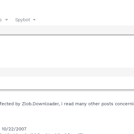
s
Spybot
ected by Zlob.Downloader, i read many other posts concerning
n 10/22/2007