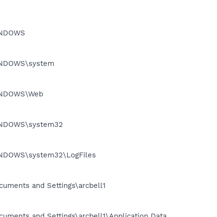
WINDOWS
\WINDOWS\system
\WINDOWS\Web
\WINDOWS\system32
\WINDOWS\system32\LogFiles
ocuments and Settings\arcbell1
ocuments and Settings\arcbell1\Application Data