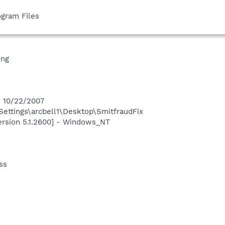
ogram Files
ing
n 10/22/2007
ettings\arcbell1\Desktop\SmitfraudFix
ersion 5.1.2600] - Windows_NT
ss