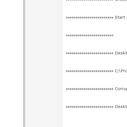
»»»»»»»»»»»»»»»»»»»»»»»» Star
»»»»»»»»»»»»»»»»»»»»»»»»
»»»»»»»»»»»»»»»»»»»»»»»» Desk
»»»»»»»»»»»»»»»»»»»»»»»» C:\Pr
»»»»»»»»»»»»»»»»»»»»»»»» Corr
»»»»»»»»»»»»»»»»»»»»»»»» Des