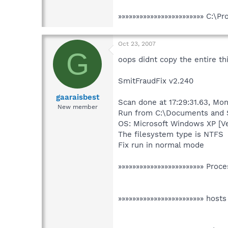
»»»»»»»»»»»»»»»»»»»»»»»» C:\Pr
Oct 23, 2007
G
oops didnt copy the entire th
SmitFraudFix v2.240
gaaraisbest
Scan done at 17:29:31.63, Mo
New member
Run from C:\Documents and S
OS: Microsoft Windows XP [V
The filesystem type is NTFS
Fix run in normal mode
»»»»»»»»»»»»»»»»»»»»»»»» Proce
»»»»»»»»»»»»»»»»»»»»»»»» hosts