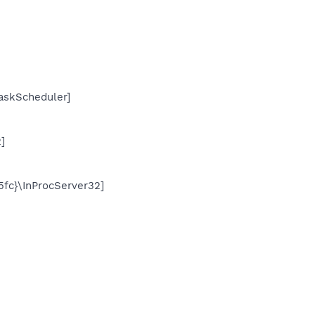
skScheduler]
]
c}\InProcServer32]