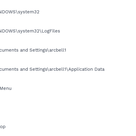
\WINDOWS\system32
\WINDOWS\system32\LogFiles
ocuments and Settings\arcbell1
ocuments and Settings\arcbell1\Application Data
t Menu
top