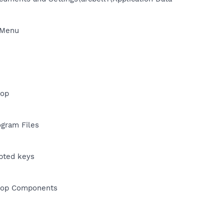
t Menu
top
ogram Files
upted keys
ktop Components