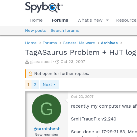
Home
Forums
What's new
Resource
New posts
Search forums
Home
Forums
General Malware
Archives
TagASaurus Problem + HJT log
T
S
gaaraisbest
Oct 23, 2007
h
t
r
a
Not open for further replies.
e
r
a
t
1
2
Next
d
d
s
a
Oct 23, 2007
t
t
G
a
e
recently my computer was aff
r
t
SmitFraudFix v2.240
e
r
gaaraisbest
Scan done at 17:29:31.63, Mo
New member