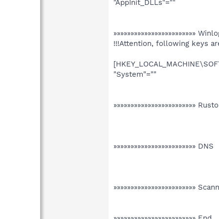
"AppInit_DLLs"=""
»»»»»»»»»»»»»»»»»»»»»»»» Win
!!!Attention, following keys ar
[HKEY_LOCAL_MACHINE\SOFTW
"System"=""
»»»»»»»»»»»»»»»»»»»»»»»» Rust
»»»»»»»»»»»»»»»»»»»»»»»» DNS
»»»»»»»»»»»»»»»»»»»»»»»» Scann
»»»»»»»»»»»»»»»»»»»»»»»» End