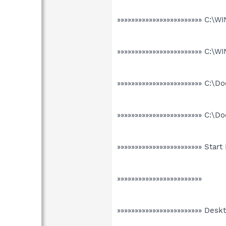
»»»»»»»»»»»»»»»»»»»»»»»» C:
»»»»»»»»»»»»»»»»»»»»»»»» C:
»»»»»»»»»»»»»»»»»»»»»»»» C:\D
»»»»»»»»»»»»»»»»»»»»»»»» C:\D
»»»»»»»»»»»»»»»»»»»»»»»» Star
»»»»»»»»»»»»»»»»»»»»»»»»
»»»»»»»»»»»»»»»»»»»»»»»» Desk