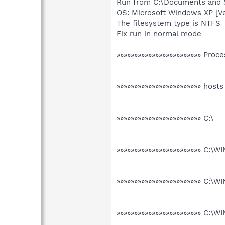
Run from C:\Documents and S
OS: Microsoft Windows XP [V
The filesystem type is NTFS
Fix run in normal mode
»»»»»»»»»»»»»»»»»»»»»»»» Proce
»»»»»»»»»»»»»»»»»»»»»»»» hosts
»»»»»»»»»»»»»»»»»»»»»»»» C:\
»»»»»»»»»»»»»»»»»»»»»»»» C:\
»»»»»»»»»»»»»»»»»»»»»»»» C:
»»»»»»»»»»»»»»»»»»»»»»»» C: