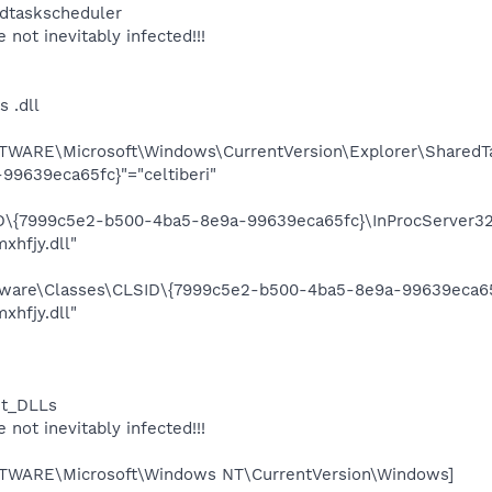
edtaskscheduler
e not inevitably infected!!!
 .dll
ARE\Microsoft\Windows\CurrentVersion\Explorer\SharedTa
9639eca65fc}"="celtiberi"
{7999c5e2-b500-4ba5-8e9a-99639eca65fc}\InProcServer32
hfjy.dll"
are\Classes\CLSID\{7999c5e2-b500-4ba5-8e9a-99639eca65f
hfjy.dll"
nit_DLLs
e not inevitably infected!!!
ARE\Microsoft\Windows NT\CurrentVersion\Windows]