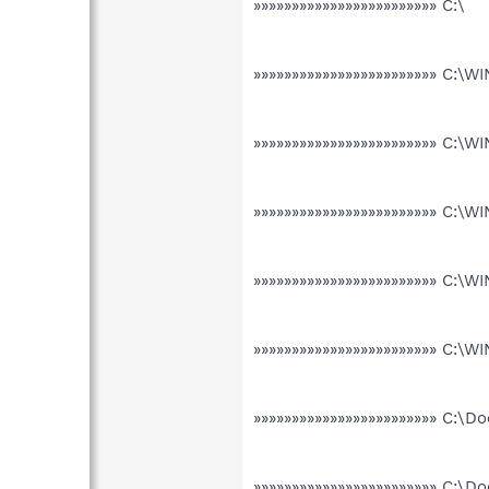
»»»»»»»»»»»»»»»»»»»»»»»» C:\
»»»»»»»»»»»»»»»»»»»»»»»» C:\
»»»»»»»»»»»»»»»»»»»»»»»» C:
»»»»»»»»»»»»»»»»»»»»»»»» C:
»»»»»»»»»»»»»»»»»»»»»»»» C:
»»»»»»»»»»»»»»»»»»»»»»»» C:
»»»»»»»»»»»»»»»»»»»»»»»» C:\D
»»»»»»»»»»»»»»»»»»»»»»»» C:\D